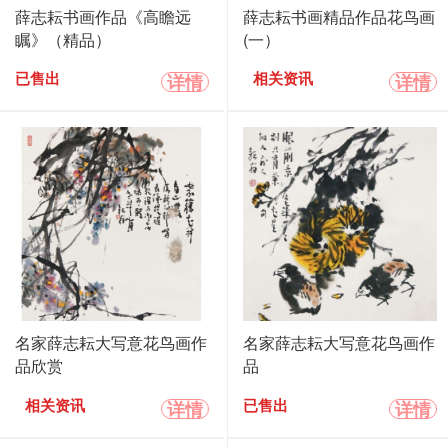
薛志耘书画作品《高瞻远
薛志耘书画精品作品花鸟画
瞩》（精品）
(一）
详情
详情
已售出
相关资讯
名家薛志耘大写意花鸟画作
名家薛志耘大写意花鸟画作
品欣赏
品
详情
详情
相关资讯
已售出