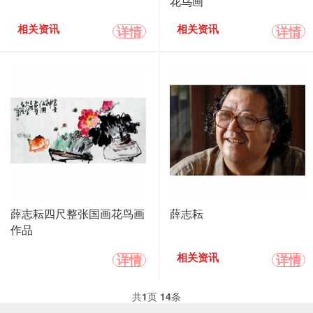
花鸟画
详情
详情
相关资讯
相关资讯
薛志耘四尺整张国画花鸟画
薛志耘
作品
详情
详情
相关资讯
共
1
页
14
条