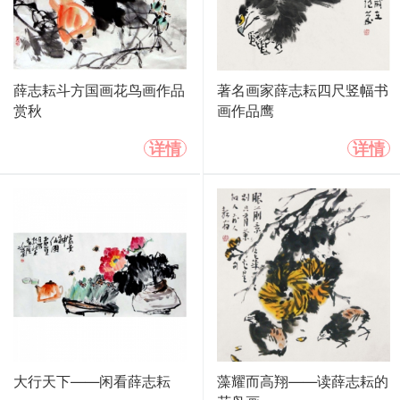
薛志耘斗方国画花鸟画作品
著名画家薛志耘四尺竖幅书
赏秋
画作品鹰
详情
详情
大行天下——闲看薛志耘
藻耀而高翔——读薛志耘的