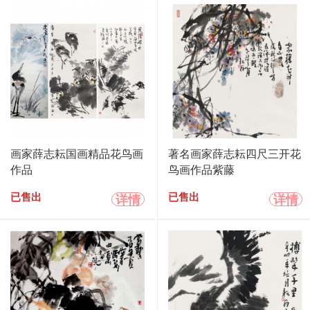
画家薛志耘国画精品花鸟画
著名画家薛志耘四尺三开花
作品
鸟画作品紫藤
详情
详情
已售出
已售出