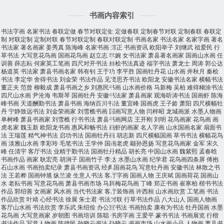
书画内容索引
书法字画
名家书法
春联定做
春节对联定做
定做春联
定制春节对联
定制春联
春联定
制
对联定制
定制对联
春节对联定制
春联对联定制
书画名家
书法名家
名家字画
著名
书法家
著名画家
姜秀真
陈海峰
名家书画
郑正
书画资讯
欧阳举子
刘继武
祖爱民
行
草书法
大写意花鸟画
国画花鸟画
赵立志
李婉
女书法家
萧县著名画家
国画山水画
任
训善
薛志耘
何家英工笔画
四尺对开书法
秦桧书法真迹
福字书法
萧龙士
周涛
郭公达
杨道英
书法家
萧县书画名家
韩有钊
王于功
李平胜
国画牡丹花
山水画
井秋月
秦桧
书法
李定华
舍得书法
刘金荣
书法作品
见贤思齐书法
欧阳龙
安徽书法名家
横幅书法
董正夫
范曾
柳毅成
萧县书画之乡
刘惠民书画
山水画价格
马新梅
吴柏
难得糊涂书法
四尺山水画
尹沧海
韦斯琴
国画牡丹
安徽书法家
萧县画家
观海听涛书法
国画虾
陈海
峰书画
天道酬勤书法
萧县书画
海纳百川书法
董宜峰
国画虎
王子龄
萧阳
四尺横幅牡
丹
宁静致远书法
刘金荣画家
刘雪樵书画
国画写意人物
闫梓昭
龙城画派
水墨人物画
单树峰
萧县书画家
刘雪樵
行书书法
萧县书画网店
王开刚
刘明
花鸟画家
花鸟画
画
虎名家
魏玉新
欧阳龙书画
惠风和畅书法
画虾的画家
名人字画
山水国画名家
扇面书
法
王瑞莲
精气神书法
启功书法
国画牡丹画
胡志新
四尺横幅国画
草书书法
横幅花鸟
画
淡雅山水画
李彩玲
毛笔书法
王学仲
国画老虎
颛孙恩扬
写意花鸟画家
金军
宋久
峰
任清宇
客厅书法
业精于勤书法
国画牡丹精品
胡长亮
中国山水画
魏紫熙
孟春晗
书画作品
画家
耿宏亮
胡涧子
国画竹子
李达
水墨山水画
纪学君
花鸟画四条屏
傅抱
石山水画
书画拍卖纪录
萧县书画资讯
经典国画花鸟
写意牡丹画
安徽书法
林散之书
法
王若桦
国画钟馗
纵兰凌
生意人书法
客厅字画
国画人物
王庆斌
国画荷花
国画山
水
老耘书画
写意花鸟画
萧县书画市场
马新梅花鸟画
丁峰
郑正书画
崔寒柏
楷书书法
作品
郭绍善
女画家
风水画
当代书法家
客厅装饰画
许西桓
山水画欣赏
工笔画
书法
作品欣赏
叶靖
心经书法
徐展
朱士君
书法对联
行草书法作品
八大山人
国画人物画
客厅山水画
书法欣赏
李乐武
朱绍俭
办公室书法
书画拍卖
康有为书法
牡丹国画
水墨
花鸟画
大写意画家
岁朝图
书画培训
陈聪
书房字画
王爱平
篆书书法
书画展览
行楷
书法作品
写意人物画
陈德民
孙晓云书法
孙晓云
书画市场
山水画小品
人物画
萧县书