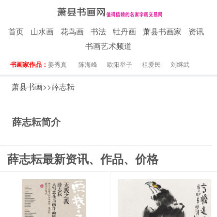
首页
山水画
花鸟画
书法
牡丹画
萧县书画家
资讯
书画艺术频道
书画家作品：
姜秀真
陈海峰
欧阳举子
祖爱民
刘继武
萧县书画
>>薛志耘
薛志耘简介
薛志耘最新资讯、作品、价格