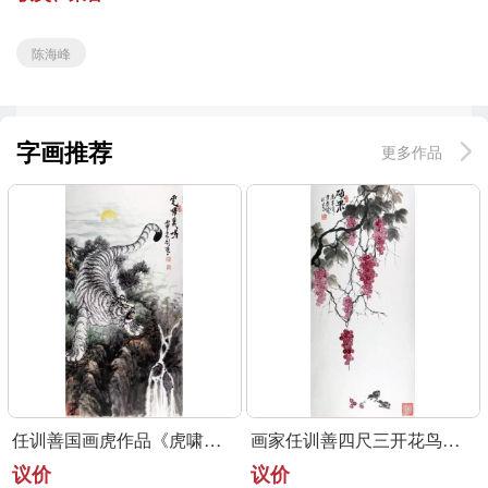
陈海峰
字画推荐
更多作品
任训善国画虎作品《虎啸泉鸣》四尺整张真迹
画家任训善四尺三开花鸟画作品《硕果》
议价
议价