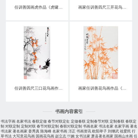
任训善国画虎作品《虎啸泉鸣》四尺整张真迹
画家任训善四尺三开花鸟画作品《硕果》
任训善四尺三口花鸟画作品《事事大吉》
画家任训善花鸟画作品《竹报平安》
书画内容索引
书法字画
名家书法
春联定做
春节对联定做
定做春联
定制春节对联
定制春联
春联定
制
对联定制
定制对联
春节对联定制
春联对联定制
书画名家
书法名家
名家字画
著名
书法家
著名画家
姜秀真
陈海峰
名家书画
郑正
书画资讯
欧阳举子
刘继武
祖爱民
行
草书法
大写意花鸟画
国画花鸟画
赵立志
李婉
女书法家
萧县著名画家
国画山水画
任