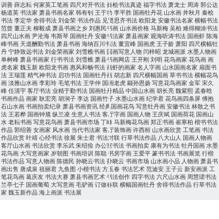
训善
薛志耘
何家英工笔画
四尺对开书法
秦桧书法真迹
福字书法
萧龙士
周涛
郭公达
杨道英
书法家
萧县书画名家
韩有钊
王于功
李平胜
国画牡丹花
山水画
井秋月
秦桧
书法
李定华
舍得书法
刘金荣
书法作品
见贤思齐书法
欧阳龙
安徽书法名家
横幅书法
范曾
董正夫
柳毅成
萧县书画之乡
刘惠民书画
山水画价格
马新梅
吴柏
难得糊涂书法
四尺山水画
尹沧海
韦斯琴
国画牡丹
安徽书法家
萧县画家
观海听涛书法
国画虾
陈海
峰书画
天道酬勤书法
萧县书画
海纳百川书法
董宜峰
国画虎
王子龄
萧阳
四尺横幅牡
丹
宁静致远书法
刘金荣画家
刘雪樵书画
国画写意人物
闫梓昭
龙城画派
水墨人物画
单树峰
萧县书画家
行书书法
刘雪樵
萧县书画网店
王开刚
刘明
花鸟画家
花鸟画
画
虎名家
魏玉新
欧阳龙书画
惠风和畅书法
画虾的画家
名人字画
山水国画名家
扇面书
法
王瑞莲
精气神书法
启功书法
国画牡丹画
胡志新
四尺横幅国画
草书书法
横幅花鸟
画
淡雅山水画
李彩玲
毛笔书法
王学仲
国画老虎
颛孙恩扬
写意花鸟画家
金军
宋久
峰
任清宇
客厅书法
业精于勤书法
国画牡丹精品
中国山水画
胡长亮
魏紫熙
孟春晗
书画作品
画家
耿宏亮
胡涧子
李达
国画竹子
水墨山水画
纪学君
花鸟画四条屏
傅抱
石山水画
书画拍卖纪录
萧县书画资讯
经典国画花鸟
写意牡丹画
安徽书法
林散之书
法
王若桦
国画钟馗
纵兰凌
生意人书法
客厅字画
国画人物
王庆斌
国画荷花
国画山
水
老耘书画
写意花鸟画
萧县书画市场
丁峰
马新梅花鸟画
郑正书画
崔寒柏
楷书书法
作品
郭绍善
女画家
风水画
当代书法家
客厅装饰画
许西桓
山水画欣赏
工笔画
书法
作品欣赏
叶靖
心经书法
徐展
朱士君
书法对联
行草书法作品
八大山人
国画人物画
客厅山水画
书法欣赏
李乐武
朱绍俭
办公室书法
书画拍卖
康有为书法
牡丹国画
水墨
花鸟画
大写意画家
岁朝图
书画培训
陈聪
书房字画
王爱平
篆书书法
书画展览
行楷
书法作品
写意人物画
陈德民
孙晓云书法
孙晓云
书画市场
山水画小品
人物画
萧县书
画出售
唐成泉
祖丽君
九鱼图
小楷书法
方玉春
书法艺术
范迪安
王子云
新安画派
工
笔花鸟画
葛庆友
书法大赛
萧县书画艺术
书法创作
四字书法
六尺山水画
周慧珺书法
兰亭七子
国画葡萄
大写意画
毛驴画
订做春联
横幅国画牡丹
舍得书法作品
行草书法
家
魏玉新作品
海上画派
书法展