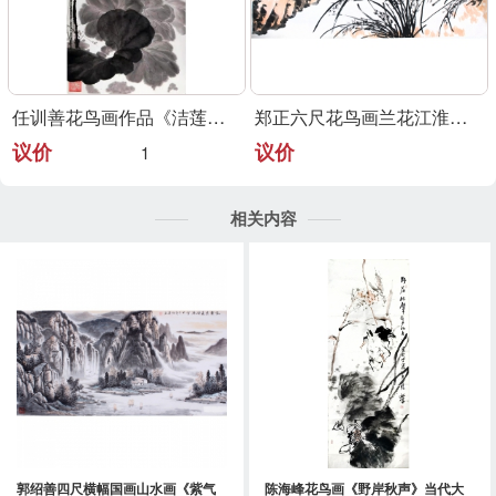
任训善花鸟画作品《洁莲高升》
郑正六尺花鸟画兰花江淮大写意代表
议价
议价
1
相关内容
郭绍善四尺横幅国画山水画《紫气
陈海峰花鸟画《野岸秋声》当代大