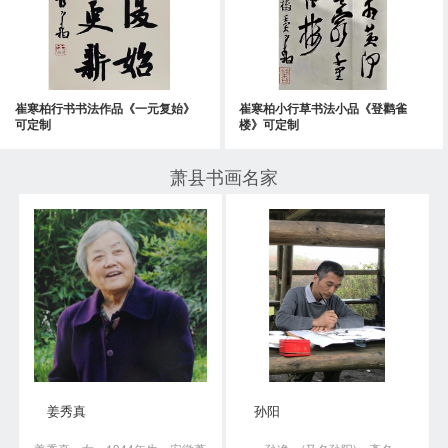
崔寒柏行书书法作品《一元复始》
崔寒柏小行草书法小品《登鹳雀
可定制
楼》可定制
萧县书画名家
姜秀真
孙阳