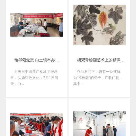
翰墨颂党恩 白土镇举办书画笔会庆“七一”
胡絜青绘画艺术上的精深造诣从何而来?
为庆祝中国共产党建党纪念
齐白石门下，曾有一位被称
日，弘扬红色文化，7月1日当
为“祁长老”的弟子，广收门徒，
天，白...
其中...