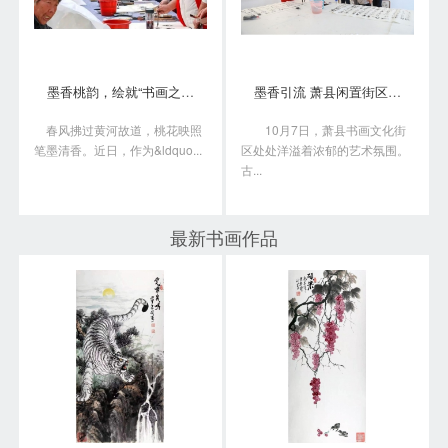
墨香桃韵，绘就“书画之乡”新画卷
墨香引流 萧县闲置街区变身书画艺术聚落
春风拂过黄河故道，桃花映照
10月7日，萧县书画文化街
笔墨清香。近日，作为&ldquo...
区处处洋溢着浓郁的艺术氛围。
古...
最新书画作品