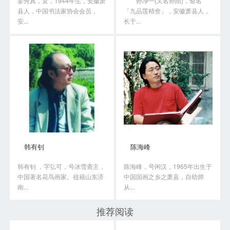
姜秀真，女，1944年生，安徽萧
孙净一(又名孙阳)，斋名
县人，中国书法家协会会员，
「九品莲精舍」，安徽萧县人，
安...
长于...
韩有钊
陈海峰
韩有钊 ，字弘可，号冰雪斋主，
陈海峰，号闲汉，1965年出生于
中国著名花鸟画家。祖籍山东济
中国国画之乡之萧县，自幼师
南...
从...
推荐阅读