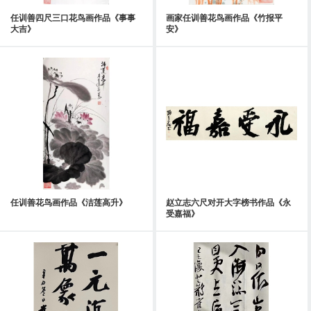
任训善四尺三口花鸟画作品《事事
画家任训善花鸟画作品《竹报平
大吉》
安》
任训善花鸟画作品《洁莲高升》
赵立志六尺对开大字榜书作品《永
受嘉福》