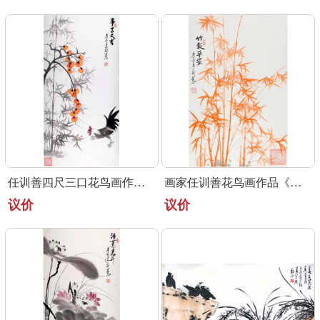
任训善四尺三口花鸟画作品《事事大吉》
画家任训善花鸟画作品《竹报平安》
议价
议价