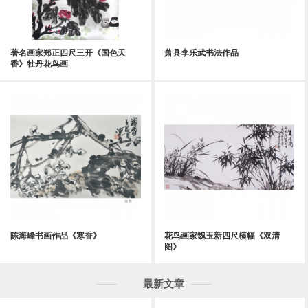
著名画家郑正四尺三开《国色天
萧县李乐武书法作品
香》牡丹花鸟画
陈海峰书画作品《寒香》
花鸟画家魏玉新四尺横幅《双清
图》
最新文章