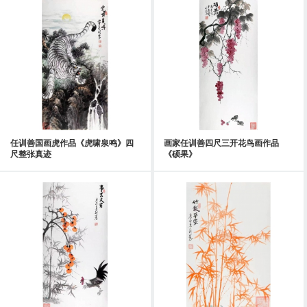
任训善国画虎作品《虎啸泉鸣》四
画家任训善四尺三开花鸟画作品
尺整张真迹
《硕果》