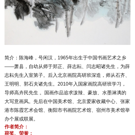
简介：陈海峰，号闲汉，
1965
年出生于中国书画艺术之乡
――萧县，自幼从师于郑正、薛志耘、闫志昭诸先生，为薛
志耘先生入室第子。后入北京画院高研班深造，师从石齐、
王明明、郭石夫诸先生。
2010
年入国家画院高研班学习，
导师高卉民先生 。国画作品追求泼辣、豪放、水墨淋漓的
大写意画风。先后在中国美术馆、北京爱家收藏中心、张家
港市陈霞艺术会馆、衡阳市书画院艺术馆、宿州市美术馆举
办个展或联展。
作者简介：
获奖、荣誉：