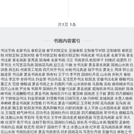
共
1
页
1
条
书画内容索引
书法字画
名家书法
春联定做
春节对联定做
定做春联
定制春节对联
定制春联
春联定
制
对联定制
定制对联
春节对联定制
春联对联定制
书画名家
书法名家
名家字画
著名
书法家
著名画家
姜秀真
陈海峰
名家书画
郑正
书画资讯
欧阳举子
刘继武
祖爱民
行
草书法
大写意花鸟画
国画花鸟画
赵立志
李婉
女书法家
萧县著名画家
国画山水画
任
训善
薛志耘
何家英工笔画
四尺对开书法
秦桧书法真迹
福字书法
萧龙士
周涛
郭公达
杨道英
书法家
萧县书画名家
韩有钊
王于功
李平胜
国画牡丹花
山水画
井秋月
秦桧
书法
李定华
舍得书法
刘金荣
书法作品
见贤思齐书法
欧阳龙
安徽书法名家
横幅书法
董正夫
范曾
柳毅成
萧县书画之乡
刘惠民书画
山水画价格
马新梅
吴柏
难得糊涂书法
四尺山水画
尹沧海
韦斯琴
国画牡丹
安徽书法家
萧县画家
观海听涛书法
国画虾
陈海
峰书画
天道酬勤书法
萧县书画
海纳百川书法
董宜峰
国画虎
王子龄
萧阳
四尺横幅牡
丹
宁静致远书法
刘金荣画家
刘雪樵书画
国画写意人物
闫梓昭
龙城画派
水墨人物画
单树峰
萧县书画家
刘雪樵
行书书法
萧县书画网店
王开刚
刘明
花鸟画家
花鸟画
画
虎名家
魏玉新
欧阳龙书画
惠风和畅书法
画虾的画家
名人字画
山水国画名家
扇面书
法
王瑞莲
精气神书法
启功书法
国画牡丹画
胡志新
四尺横幅国画
草书书法
横幅花鸟
画
淡雅山水画
李彩玲
毛笔书法
王学仲
国画老虎
颛孙恩扬
写意花鸟画家
金军
宋久
峰
任清宇
客厅书法
业精于勤书法
国画牡丹精品
胡长亮
中国山水画
魏紫熙
孟春晗
书画作品
画家
耿宏亮
胡涧子
国画竹子
李达
水墨山水画
纪学君
花鸟画四条屏
傅抱
石山水画
书画拍卖纪录
萧县书画资讯
经典国画花鸟
写意牡丹画
安徽书法
林散之书