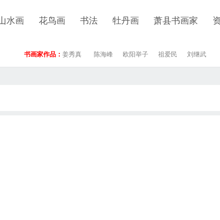
山水画
花鸟画
书法
牡丹画
萧县书画家
书画家作品：
姜秀真
陈海峰
欧阳举子
祖爱民
刘继武