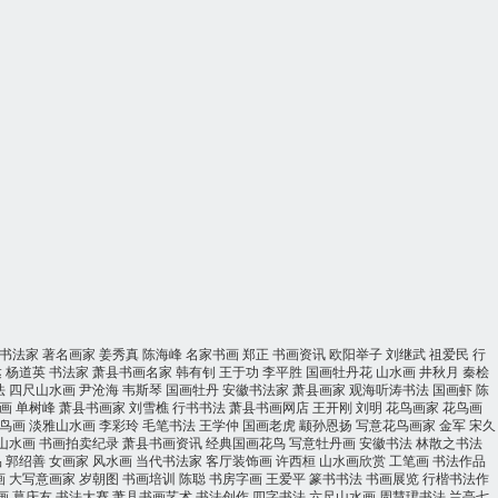
书法家
著名画家
姜秀真
陈海峰
名家书画
郑正
书画资讯
欧阳举子
刘继武
祖爱民
行
达
杨道英
书法家
萧县书画名家
韩有钊
王于功
李平胜
国画牡丹花
山水画
井秋月
秦桧
法
四尺山水画
尹沧海
韦斯琴
国画牡丹
安徽书法家
萧县画家
观海听涛书法
国画虾
陈
画
单树峰
萧县书画家
刘雪樵
行书书法
萧县书画网店
王开刚
刘明
花鸟画家
花鸟画
鸟画
淡雅山水画
李彩玲
毛笔书法
王学仲
国画老虎
颛孙恩扬
写意花鸟画家
金军
宋久
山水画
书画拍卖纪录
萧县书画资讯
经典国画花鸟
写意牡丹画
安徽书法
林散之书法
品
郭绍善
女画家
风水画
当代书法家
客厅装饰画
许西桓
山水画欣赏
工笔画
书法作品
画
大写意画家
岁朝图
书画培训
陈聪
书房字画
王爱平
篆书书法
书画展览
行楷书法作
画
葛庆友
书法大赛
萧县书画艺术
书法创作
四字书法
六尺山水画
周慧珺书法
兰亭七