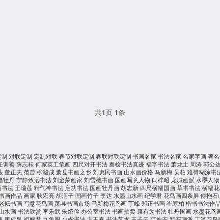
共
1
页
1
条
定制
对联定制
定制对联
春节对联定制
春联对联定制
书画名家
书法名家
名家字画
著名
任训善
薛志耘
何家英工笔画
四尺对开书法
秦桧书法真迹
福字书法
萧龙士
周涛
郭公
法
董正夫
范曾
柳毅成
萧县书画之乡
刘惠民书画
山水画价格
马新梅
吴柏
难得糊涂书
幅牡丹
宁静致远书法
刘金荣画家
刘雪樵书画
国画写意人物
闫梓昭
龙城画派
水墨人物
面书法
王瑞莲
精气神书法
启功书法
国画牡丹画
胡志新
四尺横幅国画
草书书法
横幅花
书画作品
画家
耿宏亮
胡涧子
国画竹子
李达
水墨山水画
纪学君
花鸟画四条屏
傅抱石
老耘书画
写意花鸟画
萧县书画市场
马新梅花鸟画
丁峰
郑正书画
崔寒柏
楷书书法作
山水画
书法欣赏
李乐武
朱绍俭
办公室书法
书画拍卖
康有为书法
牡丹国画
水墨花鸟
售
唐成泉
祖丽君
九鱼图
小楷书法
方玉春
书法艺术
王子云
范迪安
新安画派
工笔花鸟