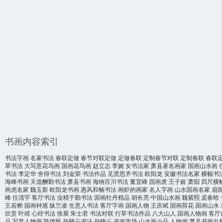
书画内容索引
书法字画
名家书法
春联定做
春节对联定做
定做春联
定制春节对联
定制春联
春联
草书法
大写意花鸟画
国画花鸟画
赵立志
李婉
女书法家
萧县著名画家
国画山水画
书法
李定华
舍得书法
刘金荣
书法作品
见贤思齐书法
欧阳龙
安徽书法名家
横幅书
海峰书画
天道酬勤书法
萧县书画
海纳百川书法
董宜峰
国画虎
王子龄
萧阳
四尺横
画虎名家
魏玉新
欧阳龙书画
惠风和畅书法
画虾的画家
名人字画
山水国画名家
扇
峰
任清宇
客厅书法
业精于勤书法
国画牡丹精品
胡长亮
中国山水画
魏紫熙
孟春晗
王若桦
国画钟馗
纵兰凌
生意人书法
客厅字画
国画人物
王庆斌
国画荷花
国画山水
欣赏
叶靖
心经书法
徐展
朱士君
书法对联
行草书法作品
八大山人
国画人物画
客厅
品
写意人物画
陈德民
孙晓云书法
孙晓云
书画市场
山水画小品
人物画
萧县书画出