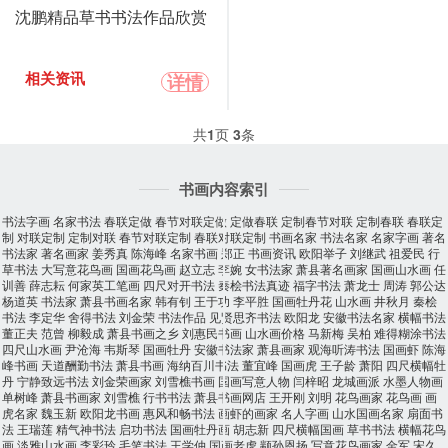
沈鹏精品草书书法作品欣赏
详情
相关资讯
共
1
页
3
条
书画内容索引
书法字画
名家书法
春联定做
春节对联定做
定做春联
定制春节对联
定制春联
春联定
制
对联定制
定制对联
春节对联定制
春联对联定制
书画名家
书法名家
名家字画
著名
书法家
著名画家
姜秀真
陈海峰
名家书画
郑正
书画资讯
欧阳举子
刘继武
祖爱民
行
草书法
大写意花鸟画
国画花鸟画
赵立志
李婉
女书法家
萧县著名画家
国画山水画
任
训善
薛志耘
何家英工笔画
四尺对开书法
秦桧书法真迹
福字书法
萧龙士
周涛
郭公达
杨道英
书法家
萧县书画名家
韩有钊
王于功
李平胜
国画牡丹花
山水画
井秋月
秦桧
书法
李定华
舍得书法
刘金荣
书法作品
见贤思齐书法
欧阳龙
安徽书法名家
横幅书法
董正夫
范曾
柳毅成
萧县书画之乡
刘惠民书画
山水画价格
马新梅
吴柏
难得糊涂书法
四尺山水画
尹沧海
韦斯琴
国画牡丹
安徽书法家
萧县画家
观海听涛书法
国画虾
陈海
峰书画
天道酬勤书法
萧县书画
海纳百川书法
董宜峰
国画虎
王子龄
萧阳
四尺横幅牡
丹
宁静致远书法
刘金荣画家
刘雪樵书画
国画写意人物
闫梓昭
龙城画派
水墨人物画
单树峰
萧县书画家
刘雪樵
行书书法
萧县书画网店
王开刚
刘明
花鸟画家
花鸟画
画
虎名家
魏玉新
欧阳龙书画
惠风和畅书法
画虾的画家
名人字画
山水国画名家
扇面书
法
王瑞莲
精气神书法
启功书法
国画牡丹画
胡志新
四尺横幅国画
草书书法
横幅花鸟
画
淡雅山水画
李彩玲
毛笔书法
王学仲
国画老虎
颛孙恩扬
写意花鸟画家
金军
宋久