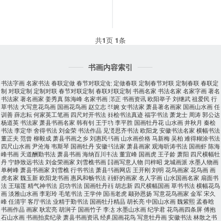
共
1
页
1
条
书画内容索引
书法字画
名家书法
春联定做
春节对联定做
定做春联
定制春节对联
定制春联
春联定
制
对联定制
定制对联
春节对联定制
春联对联定制
书画名家
书法名家
名家字画
著名
书法家
著名画家
姜秀真
陈海峰
名家书画
郑正
书画资讯
欧阳举子
刘继武
祖爱民
行
草书法
大写意花鸟画
国画花鸟画
赵立志
李婉
女书法家
萧县著名画家
国画山水画
任
训善
薛志耘
何家英工笔画
四尺对开书法
秦桧书法真迹
福字书法
萧龙士
周涛
郭公达
杨道英
书法家
萧县书画名家
韩有钊
王于功
李平胜
国画牡丹花
山水画
井秋月
秦桧
书法
李定华
舍得书法
刘金荣
书法作品
见贤思齐书法
欧阳龙
安徽书法名家
横幅书法
董正夫
范曾
柳毅成
萧县书画之乡
刘惠民书画
山水画价格
马新梅
吴柏
难得糊涂书法
四尺山水画
尹沧海
韦斯琴
国画牡丹
安徽书法家
萧县画家
观海听涛书法
国画虾
陈海
峰书画
天道酬勤书法
萧县书画
海纳百川书法
董宜峰
国画虎
王子龄
萧阳
四尺横幅牡
丹
宁静致远书法
刘金荣画家
刘雪樵书画
国画写意人物
闫梓昭
龙城画派
水墨人物画
单树峰
萧县书画家
刘雪樵
行书书法
萧县书画网店
王开刚
刘明
花鸟画家
花鸟画
画
虎名家
魏玉新
欧阳龙书画
惠风和畅书法
画虾的画家
名人字画
山水国画名家
扇面书
法
王瑞莲
精气神书法
启功书法
国画牡丹画
胡志新
四尺横幅国画
草书书法
横幅花鸟
画
淡雅山水画
李彩玲
毛笔书法
王学仲
国画老虎
颛孙恩扬
写意花鸟画家
金军
宋久
峰
任清宇
客厅书法
业精于勤书法
国画牡丹精品
胡长亮
中国山水画
魏紫熙
孟春晗
书画作品
画家
耿宏亮
胡涧子
国画竹子
李达
水墨山水画
纪学君
花鸟画四条屏
傅抱
石山水画
书画拍卖纪录
萧县书画资讯
经典国画花鸟
写意牡丹画
安徽书法
林散之书