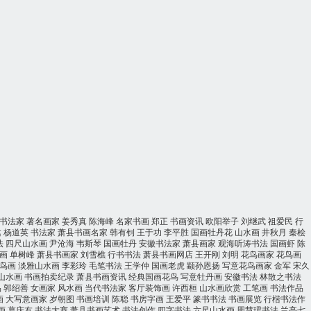
书法家
著名画家
姜秀真
陈海峰
名家书画
郑正
书画资讯
欧阳举子
刘继武
祖爱民
行
达
杨道英
书法家
萧县书画名家
韩有钊
王于功
李平胜
国画牡丹花
山水画
井秋月
秦桧
法
四尺山水画
尹沧海
韦斯琴
国画牡丹
安徽书法家
萧县画家
观海听涛书法
国画虾
陈
画
单树峰
萧县书画家
刘雪樵
行书书法
萧县书画网店
王开刚
刘明
花鸟画家
花鸟画
鸟画
淡雅山水画
李彩玲
毛笔书法
王学仲
国画老虎
颛孙恩扬
写意花鸟画家
金军
宋久
山水画
书画拍卖纪录
萧县书画资讯
经典国画花鸟
写意牡丹画
安徽书法
林散之书法
品
郭绍善
女画家
风水画
当代书法家
客厅装饰画
许西桓
山水画欣赏
工笔画
书法作品
画
大写意画家
岁朝图
书画培训
陈聪
书房字画
王爱平
篆书书法
书画展览
行楷书法作
画
葛庆友
书法大赛
萧县书画艺术
书法创作
四字书法
六尺山水画
周慧珺书法
兰亭七