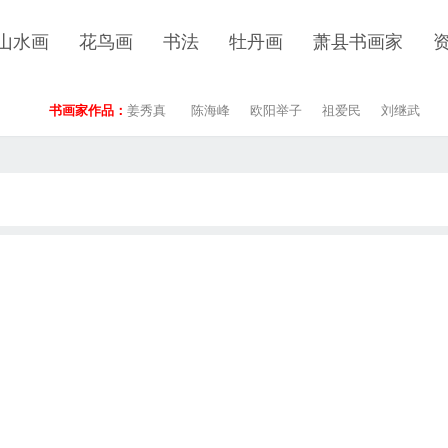
山水画
花鸟画
书法
牡丹画
萧县书画家
书画家作品：
姜秀真
陈海峰
欧阳举子
祖爱民
刘继武