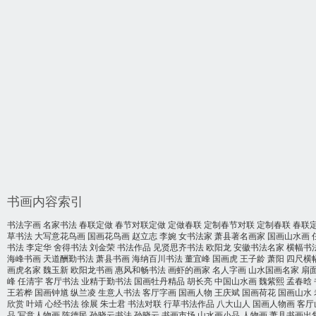
书画内容索引
书法字画
名家书法
春联定做
春节对联定做
定做春联
定制春节对联
定制春联
春联
草书法
大写意花鸟画
国画花鸟画
赵立志
李婉
女书法家
萧县著名画家
国画山水画
书法
李定华
舍得书法
刘金荣
书法作品
见贤思齐书法
欧阳龙
安徽书法名家
横幅书
海峰书画
天道酬勤书法
萧县书画
海纳百川书法
董宜峰
国画虎
王子龄
萧阳
四尺横
画虎名家
魏玉新
欧阳龙书画
惠风和畅书法
画虾的画家
名人字画
山水国画名家
扇
峰
任清宇
客厅书法
业精于勤书法
国画牡丹精品
胡长亮
中国山水画
魏紫熙
孟春晗
王若桦
国画钟馗
纵兰凌
生意人书法
客厅字画
国画人物
王庆斌
国画荷花
国画山水
欣赏
叶靖
心经书法
徐展
朱士君
书法对联
行草书法作品
八大山人
国画人物画
客厅
品
写意人物画
陈德民
孙晓云书法
孙晓云
书画市场
山水画小品
人物画
萧县书画出