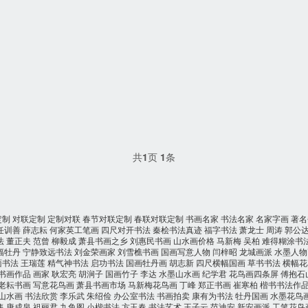
共
1
页
1
条
定制
对联定制
定制对联
春节对联定制
春联对联定制
书画名家
书法名家
名家字画
著名
任训善
薛志耘
何家英工笔画
四尺对开书法
秦桧书法真迹
福字书法
萧龙士
周涛
郭公
法
董正夫
范曾
柳毅成
萧县书画之乡
刘惠民书画
山水画价格
马新梅
吴柏
难得糊涂书
幅牡丹
宁静致远书法
刘金荣画家
刘雪樵书画
国画写意人物
闫梓昭
龙城画派
水墨人物
面书法
王瑞莲
精气神书法
启功书法
国画牡丹画
胡志新
四尺横幅国画
草书书法
横幅花
书画作品
画家
耿宏亮
胡涧子
国画竹子
李达
水墨山水画
纪学君
花鸟画四条屏
傅抱石
老耘书画
写意花鸟画
萧县书画市场
马新梅花鸟画
丁峰
郑正书画
崔寒柏
楷书书法作
山水画
书法欣赏
李乐武
朱绍俭
办公室书法
书画拍卖
康有为书法
牡丹国画
水墨花鸟
售
唐成泉
祖丽君
九鱼图
小楷书法
方玉春
书法艺术
王子云
范迪安
新安画派
工笔花鸟