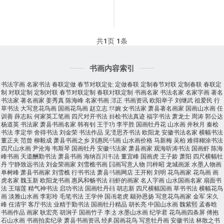
共
1
页
1
条
书画内容索引
书法字画
名家书法
春联定做
春节对联定做
定做春联
定制春节对联
定制春联
春联定
制
对联定制
定制对联
春节对联定制
春联对联定制
书画名家
书法名家
名家字画
著名
书法家
著名画家
姜秀真
陈海峰
名家书画
郑正
书画资讯
欧阳举子
刘继武
祖爱民
行
草书法
大写意花鸟画
国画花鸟画
赵立志
李婉
女书法家
萧县著名画家
国画山水画
任
训善
薛志耘
何家英工笔画
四尺对开书法
秦桧书法真迹
福字书法
萧龙士
周涛
郭公达
杨道英
书法家
萧县书画名家
韩有钊
王于功
李平胜
国画牡丹花
山水画
井秋月
秦桧
书法
李定华
舍得书法
刘金荣
书法作品
见贤思齐书法
欧阳龙
安徽书法名家
横幅书法
董正夫
范曾
柳毅成
萧县书画之乡
刘惠民书画
山水画价格
马新梅
吴柏
难得糊涂书法
四尺山水画
尹沧海
韦斯琴
国画牡丹
安徽书法家
萧县画家
观海听涛书法
国画虾
陈海
峰书画
天道酬勤书法
萧县书画
海纳百川书法
董宜峰
国画虎
王子龄
萧阳
四尺横幅牡
丹
宁静致远书法
刘金荣画家
刘雪樵书画
国画写意人物
闫梓昭
龙城画派
水墨人物画
单树峰
萧县书画家
刘雪樵
行书书法
萧县书画网店
王开刚
刘明
花鸟画家
花鸟画
画
虎名家
魏玉新
欧阳龙书画
惠风和畅书法
画虾的画家
名人字画
山水国画名家
扇面书
法
王瑞莲
精气神书法
启功书法
国画牡丹画
胡志新
四尺横幅国画
草书书法
横幅花鸟
画
淡雅山水画
李彩玲
毛笔书法
王学仲
国画老虎
颛孙恩扬
写意花鸟画家
金军
宋久
峰
任清宇
客厅书法
业精于勤书法
国画牡丹精品
胡长亮
中国山水画
魏紫熙
孟春晗
书画作品
画家
耿宏亮
胡涧子
国画竹子
李达
水墨山水画
纪学君
花鸟画四条屏
傅抱
石山水画
书画拍卖纪录
萧县书画资讯
经典国画花鸟
写意牡丹画
安徽书法
林散之书