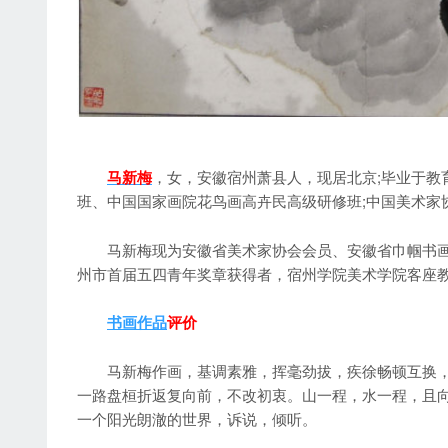
马新梅
，女，安徽宿州萧县人，现居北京;毕业于教
班、中国国家画院花鸟画高卉民高级研修班;中国美术家
马新梅现为安徽省美术家协会会员、安徽省巾帼书画
州市首届五四青年奖章获得者，宿州学院美术学院客座
书画
作
品
评价
马新梅作画，基调素雅，挥毫劲拔，疾徐畅顿互换，
一路盘桓折返复向前，不改初衷。山一程，水一程，且
一个阳光朗澈的世界，诉说，倾听。