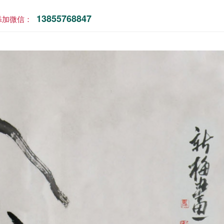
13855768847
添加微信：