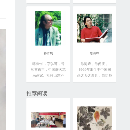
于...
韩有钊
陈海峰
韩有钊 ，字弘可，号
陈海峰，号闲汉，
冰雪斋主，中国著名花
1965年出生于中国国
鸟画家。祖籍山东济
画之乡之萧县，自幼师
南...
从...
推荐阅读