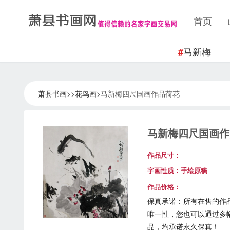
首页
马新梅
#
萧县书画
>>
花鸟画
>马新梅四尺国画作品荷花
马新梅四尺国画作
作品尺寸：
字画性质：手绘原稿
作品价格：
保真承诺：
所有在售的作
唯一性，您也可以通过多
品，均承诺永久保真！