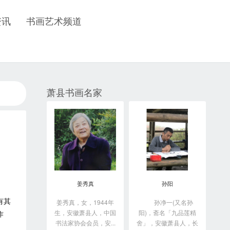
资讯
书画艺术频道
萧县书画名家
姜秀真
孙阳
有其
姜秀真，女，1944年
孙净一(又名孙
生，安徽萧县人，中国
阳)，斋名「九品莲精
作
书法家协会会员，安...
舍」，安徽萧县人，长