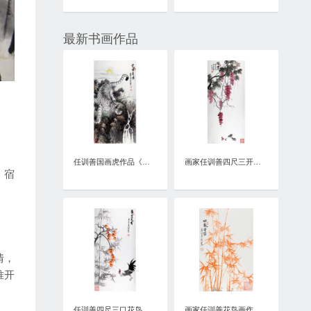
最新书画作品
任训善国画虎作品《虎啸泉鸣》四尺整张真迹
画家任训善四尺三开花鸟画作品《硕果》
，宿
情，
推开
任训善四尺三口花鸟画作品《事事大吉》
画家任训善花鸟画作品《竹报平安》