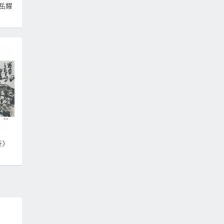
岳耀
香》