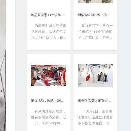
翰墨颂党恩 白土镇举办书画笔会庆“七一”
胡絜青绘画艺术上的精深造诣从何而来?
为庆祝中国共产党建
齐白石门下，曾有一
党纪念日，弘扬红色文
位被称为“祁长老”的弟
化，7月1日当天，白...
子，广收门徒，其中...
墨香桃韵，绘就“书画之乡”新画卷
墨香引流 萧县闲置街区变身书画艺术聚落
春风拂过黄河故道，
10月7日，萧县书
桃花映照笔墨清香。近
画文化街区处处洋溢着
日，作为&ldquo...
浓郁的艺术氛围。古...