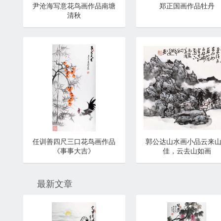
尹沧海写意花鸟画作品南塘
郑正国画作品牡丹
清秋
任训善四尺三口花鸟画作品
郭公达山水画小品云来
《事事大吉》
佳，云去山如画
最新文章