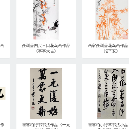
鸟画
任训善四尺三口花鸟画作品
画家任训善花鸟画作品
《事事大吉》
报平安》
书作
崔寒柏行书书法作品《一元
崔寒柏小行草书法小品