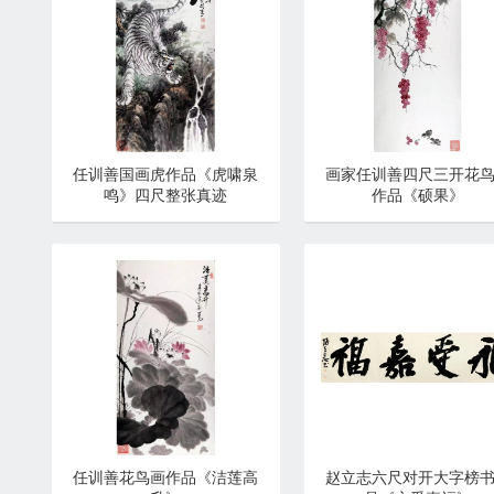
任训善国画虎作品《虎啸泉
画家任训善四尺三开花
鸣》四尺整张真迹
作品《硕果》
任训善花鸟画作品《洁莲高
赵立志六尺对开大字榜