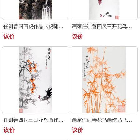
任训善国画虎作品《虎啸泉鸣》四尺整张真迹
画家任训善四尺三开花鸟画作品《硕果》
议价
议价
任训善四尺三口花鸟画作品《事事大吉》
画家任训善花鸟画作品《竹报平安》
议价
议价