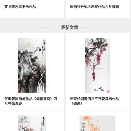
萧县李乐武书法作品
国画牡丹知名画家作品六尺横幅
最新文章
任训善国画虎作品《虎啸泉鸣》四
画家任训善四尺三开花鸟画作品
尺整张真迹
《硕果》