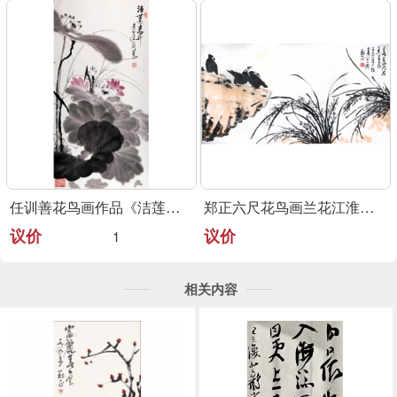
任训善花鸟画作品《洁莲高升》
郑正六尺花鸟画兰花江淮大写意代表
议价
议价
1
相关内容