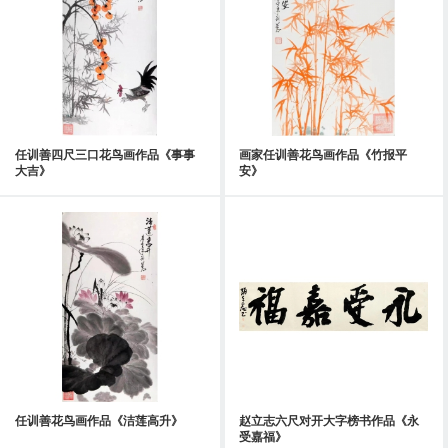
任训善四尺三口花鸟画作品《事事
画家任训善花鸟画作品《竹报平
大吉》
安》
任训善花鸟画作品《洁莲高升》
赵立志六尺对开大字榜书作品《永
受嘉福》