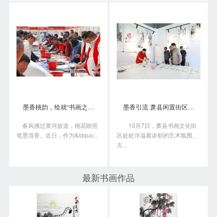
墨香桃韵，绘就“书画之乡”新画卷
墨香引流 萧县闲置街区变身书画艺术聚落
春风拂过黄河故道，桃花映照
10月7日，萧县书画文化街
笔墨清香。近日，作为&ldquo...
区处处洋溢着浓郁的艺术氛围。
古...
最新书画作品