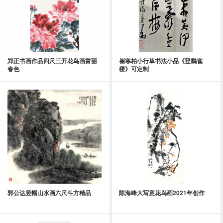
郑正书画作品四尺三开花鸟画富丽
崔寒柏小行草书法小品《登鹳雀
春色
楼》可定制
郭公达竖幅山水画六尺斗方精品
陈海峰大写意花鸟画2021年创作