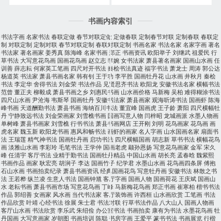
书画内容索引
书法字画
名家书法
春联定做
春节对联定做
定做春联
定制春节对联
定制春联
春联定
制
对联定制
定制对联
春节对联定制
春联对联定制
书画名家
书法名家
名家字画
著名
书法家
著名画家
姜秀真
陈海峰
名家书画
郑正
书画资讯
欧阳举子
刘继武
祖爱民
行
草书法
大写意花鸟画
国画花鸟画
赵立志
李婉
女书法家
萧县著名画家
国画山水画
任
训善
薛志耘
何家英工笔画
四尺对开书法
秦桧书法真迹
福字书法
萧龙士
周涛
郭公达
杨道英
书法家
萧县书画名家
韩有钊
王于功
李平胜
国画牡丹花
山水画
井秋月
秦桧
书法
李定华
舍得书法
刘金荣
书法作品
见贤思齐书法
欧阳龙
安徽书法名家
横幅书法
范曾
董正夫
柳毅成
萧县书画之乡
刘惠民书画
山水画价格
马新梅
吴柏
难得糊涂书法
四尺山水画
尹沧海
韦斯琴
国画牡丹
安徽书法家
萧县画家
观海听涛书法
国画虾
陈海
峰书画
天道酬勤书法
萧县书画
海纳百川书法
董宜峰
国画虎
王子龄
萧阳
四尺横幅牡
丹
宁静致远书法
刘金荣画家
刘雪樵书画
国画写意人物
闫梓昭
龙城画派
水墨人物画
单树峰
萧县书画家
刘雪樵
行书书法
萧县书画网店
王开刚
刘明
花鸟画家
花鸟画
画
虎名家
魏玉新
欧阳龙书画
惠风和畅书法
画虾的画家
名人字画
山水国画名家
扇面书
法
王瑞莲
精气神书法
国画牡丹画
启功书法
四尺横幅国画
胡志新
草书书法
横幅花鸟
画
淡雅山水画
李彩玲
毛笔书法
王学仲
国画老虎
颛孙恩扬
写意花鸟画家
金军
宋久
峰
任清宇
客厅书法
业精于勤书法
国画牡丹精品
中国山水画
胡长亮
孟春晗
魏紫熙
书画作品
画家
耿宏亮
胡涧子
李达
国画竹子
纪学君
水墨山水画
花鸟画四条屏
傅抱
石山水画
书画拍卖纪录
萧县书画资讯
经典国画花鸟
写意牡丹画
安徽书法
林散之书
法
王若桦
纵兰凌
生意人书法
国画钟馗
客厅字画
国画人物
国画荷花
王庆斌
国画山
水
老耘书画
萧县书画市场
写意花鸟画
丁峰
马新梅花鸟画
郑正书画
崔寒柏
楷书书法
作品
郭绍善
女画家
风水画
当代书法家
客厅装饰画
许西桓
山水画欣赏
工笔画
书法
作品欣赏
叶靖
心经书法
徐展
朱士君
书法对联
行草书法作品
八大山人
国画人物画
客厅山水画
书法欣赏
李乐武
朱绍俭
办公室书法
书画拍卖
康有为书法
水墨花鸟画
牡
丹国画
大写意画家
岁朝图
书画培训
陈聪
书房字画
王爱平
篆书书法
书画展览
行楷