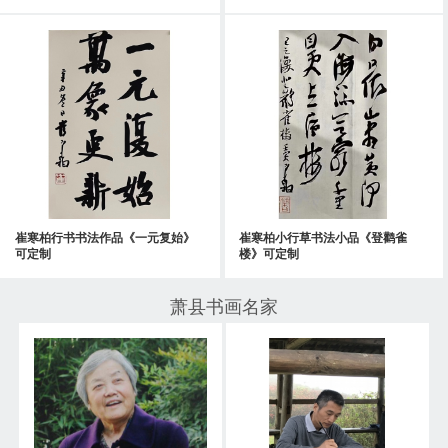
崔寒柏行书书法作品《一元复始》
崔寒柏小行草书法小品《登鹳雀
可定制
楼》可定制
萧县书画名家