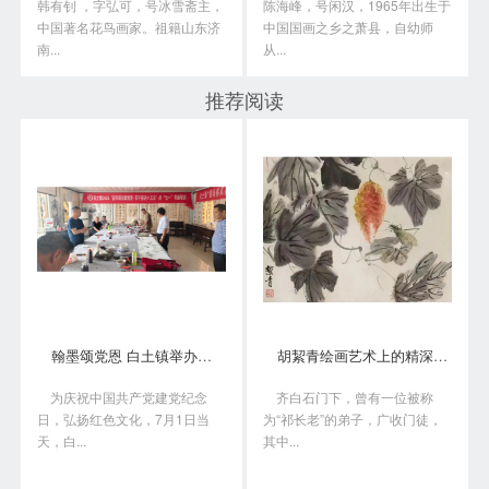
韩有钊 ，字弘可，号冰雪斋主，
陈海峰，号闲汉，1965年出生于
中国著名花鸟画家。祖籍山东济
中国国画之乡之萧县，自幼师
南...
从...
推荐阅读
翰墨颂党恩 白土镇举办书画笔会庆“七一”
胡絜青绘画艺术上的精深造诣从何而来?
为庆祝中国共产党建党纪念
齐白石门下，曾有一位被称
日，弘扬红色文化，7月1日当
为“祁长老”的弟子，广收门徒，
天，白...
其中...