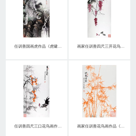
任训善国画虎作品《虎啸泉鸣》四尺整张真迹
画家任训善四尺三开花鸟画作品《硕果》
任训善四尺三口花鸟画作品《事事大吉》
画家任训善花鸟画作品《竹报平安》