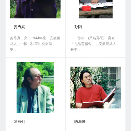
姜秀真
孙阳
姜秀真，女，1944年生，安徽萧
孙净一(又名孙阳)，斋名
县人，中国书法家协会会员，
「九品莲精舍」，安徽萧县人，
安...
长于...
韩有钊
陈海峰