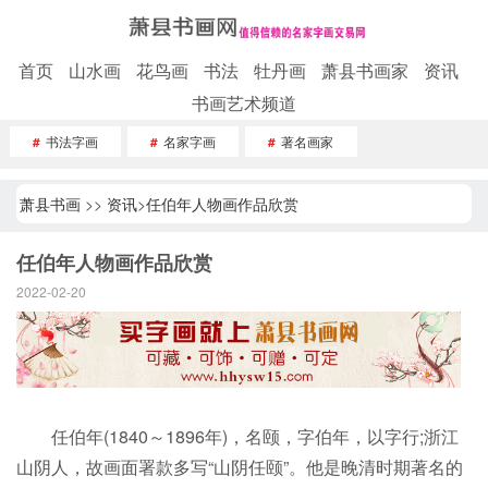
首页
山水画
花鸟画
书法
牡丹画
萧县书画家
资讯
书画艺术频道
#
书法字画
#
名家字画
#
著名画家
萧县书画
>>
资讯
>
任伯年人物画作品欣赏
任伯年人物画作品欣赏
2022-02-20
任伯年(1840～1896年)，名颐，字伯年，以字行;浙江
山阴人，故画面署款多写“山阴任颐”。他是晚清时期著名的