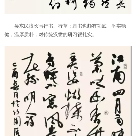
吴东民擅长写行书、行草；隶书也颇有功底，平实稳
健，温厚质朴，对传统汉隶的研习很扎实。