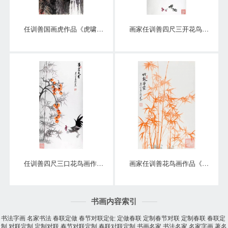
任训善国画虎作品《虎啸泉鸣》四尺整张真迹
画家任训善四尺三开花鸟画作品《硕果》
任训善四尺三口花鸟画作品《事事大吉》
画家任训善花鸟画作品《竹报平安》
书画内容索引
书法字画
名家书法
春联定做
春节对联定做
定做春联
定制春节对联
定制春联
春联定
制
对联定制
定制对联
春节对联定制
春联对联定制
书画名家
书法名家
名家字画
著名