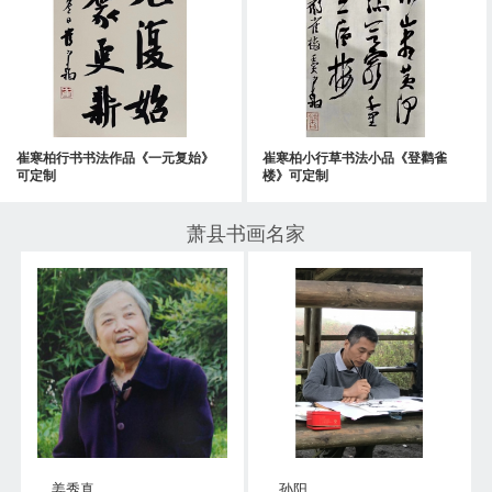
崔寒柏行书书法作品《一元复始》
崔寒柏小行草书法小品《登鹳雀
可定制
楼》可定制
萧县书画名家
姜秀真
孙阳