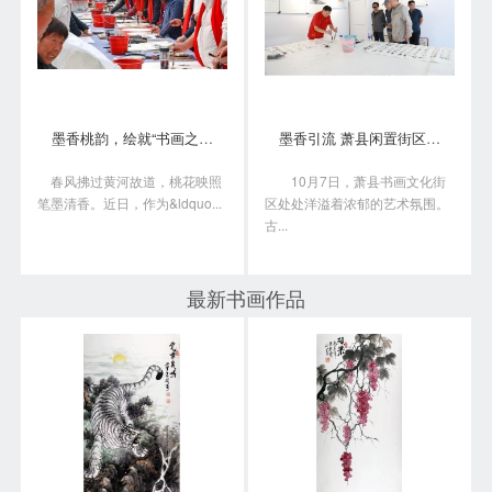
墨香桃韵，绘就“书画之乡”新画卷
墨香引流 萧县闲置街区变身书画艺术聚落
春风拂过黄河故道，桃花映照
10月7日，萧县书画文化街
笔墨清香。近日，作为&ldquo...
区处处洋溢着浓郁的艺术氛围。
古...
最新书画作品