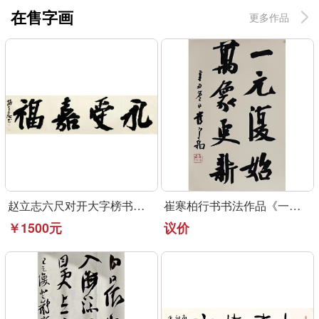
在售字画
更多作品
赵立志六尺对开大字榜书作品《永受嘉福》
崔寒柏行书书法作品《一元复始》可定制
￥1500元
议价