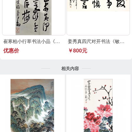
崔寒柏小行草书法小品《登鹳雀楼》可定制
姜秀真四尺对开书法《敏事慎言》行草书法作品
优惠价
￥800元
相关内容