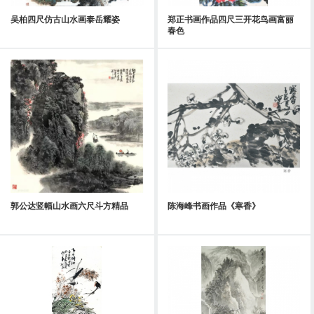
吴柏四尺仿古山水画泰岳耀姿
郑正书画作品四尺三开花鸟画富丽
春色
郭公达竖幅山水画六尺斗方精品
陈海峰书画作品《寒香》