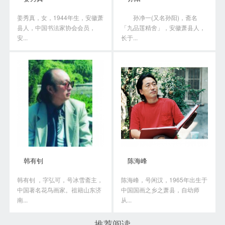
姜秀真，女，1944年生，安徽萧
孙净一(又名孙阳)，斋名
县人，中国书法家协会会员，
「九品莲精舍」，安徽萧县人，
安...
长于...
韩有钊
陈海峰
韩有钊 ，字弘可，号冰雪斋主，
陈海峰，号闲汉，1965年出生于
中国著名花鸟画家。祖籍山东济
中国国画之乡之萧县，自幼师
南...
从...
推荐阅读