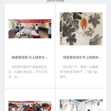
翰墨颂党恩 白土镇举办书画笔会庆“七一”
胡絜青绘画艺术上的精深造诣从何而来?
为庆祝中国共产党建党纪念
齐白石门下，曾有一位被称
日，弘扬红色文化，7月1日当
为“祁长老”的弟子，广收门徒，
天，白...
其中...