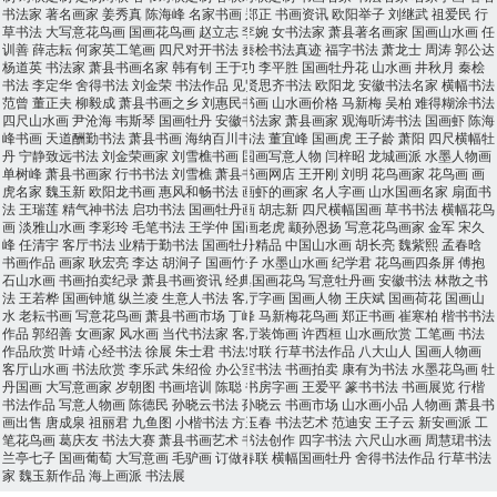
书法家
著名画家
姜秀真
陈海峰
名家书画
郑正
书画资讯
欧阳举子
刘继武
祖爱民
行
草书法
大写意花鸟画
国画花鸟画
赵立志
李婉
女书法家
萧县著名画家
国画山水画
任
训善
薛志耘
何家英工笔画
四尺对开书法
秦桧书法真迹
福字书法
萧龙士
周涛
郭公达
杨道英
书法家
萧县书画名家
韩有钊
王于功
李平胜
国画牡丹花
山水画
井秋月
秦桧
书法
李定华
舍得书法
刘金荣
书法作品
见贤思齐书法
欧阳龙
安徽书法名家
横幅书法
范曾
董正夫
柳毅成
萧县书画之乡
刘惠民书画
山水画价格
马新梅
吴柏
难得糊涂书法
四尺山水画
尹沧海
韦斯琴
国画牡丹
安徽书法家
萧县画家
观海听涛书法
国画虾
陈海
峰书画
天道酬勤书法
萧县书画
海纳百川书法
董宜峰
国画虎
王子龄
萧阳
四尺横幅牡
丹
宁静致远书法
刘金荣画家
刘雪樵书画
国画写意人物
闫梓昭
龙城画派
水墨人物画
单树峰
萧县书画家
行书书法
刘雪樵
萧县书画网店
王开刚
刘明
花鸟画家
花鸟画
画
虎名家
魏玉新
欧阳龙书画
惠风和畅书法
画虾的画家
名人字画
山水国画名家
扇面书
法
王瑞莲
精气神书法
启功书法
国画牡丹画
胡志新
四尺横幅国画
草书书法
横幅花鸟
画
淡雅山水画
李彩玲
毛笔书法
王学仲
国画老虎
颛孙恩扬
写意花鸟画家
金军
宋久
峰
任清宇
客厅书法
业精于勤书法
国画牡丹精品
中国山水画
胡长亮
魏紫熙
孟春晗
书画作品
画家
耿宏亮
李达
胡涧子
国画竹子
水墨山水画
纪学君
花鸟画四条屏
傅抱
石山水画
书画拍卖纪录
萧县书画资讯
经典国画花鸟
写意牡丹画
安徽书法
林散之书
法
王若桦
国画钟馗
纵兰凌
生意人书法
客厅字画
国画人物
王庆斌
国画荷花
国画山
水
老耘书画
写意花鸟画
萧县书画市场
丁峰
马新梅花鸟画
郑正书画
崔寒柏
楷书书法
作品
郭绍善
女画家
风水画
当代书法家
客厅装饰画
许西桓
山水画欣赏
工笔画
书法
作品欣赏
叶靖
心经书法
徐展
朱士君
书法对联
行草书法作品
八大山人
国画人物画
客厅山水画
书法欣赏
李乐武
朱绍俭
办公室书法
书画拍卖
康有为书法
水墨花鸟画
牡
丹国画
大写意画家
岁朝图
书画培训
陈聪
书房字画
王爱平
篆书书法
书画展览
行楷
书法作品
写意人物画
陈德民
孙晓云书法
孙晓云
书画市场
山水画小品
人物画
萧县书
画出售
唐成泉
祖丽君
九鱼图
小楷书法
方玉春
书法艺术
范迪安
王子云
新安画派
工
笔花鸟画
葛庆友
书法大赛
萧县书画艺术
书法创作
四字书法
六尺山水画
周慧珺书法
兰亭七子
国画葡萄
大写意画
毛驴画
订做春联
横幅国画牡丹
舍得书法作品
行草书法
家
魏玉新作品
海上画派
书法展