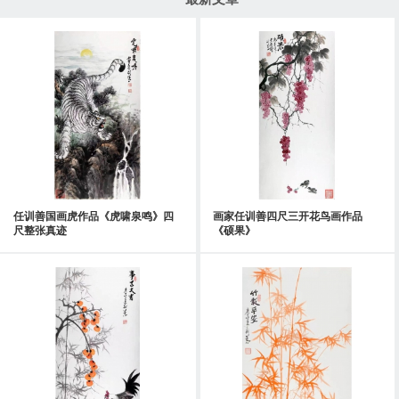
任训善国画虎作品《虎啸泉鸣》四
画家任训善四尺三开花鸟画作品
尺整张真迹
《硕果》