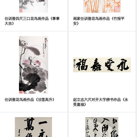
任训善四尺三口花鸟画作品《事事
画家任训善花鸟画作品《竹报平
大吉》
安》
任训善花鸟画作品《洁莲高升》
赵立志六尺对开大字榜书作品《永
受嘉福》