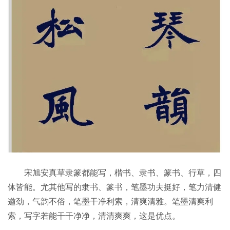
宋旭安真草隶篆都能写，楷书、隶书、篆书、行草，四
体皆能。尤其他写的隶书、篆书，笔墨功夫挺好，笔力清健
遒劲，气韵不俗，笔墨干净利索，清爽清雅。笔墨清爽利
索，写字若能干干净净，清清爽爽，这是优点。