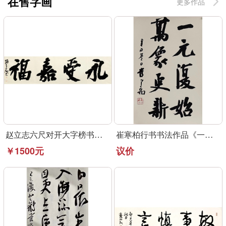
在售字画
更多作品
赵立志六尺对开大字榜书作品《永受嘉福》
崔寒柏行书书法作品《一元复始》可定制
￥1500元
议价