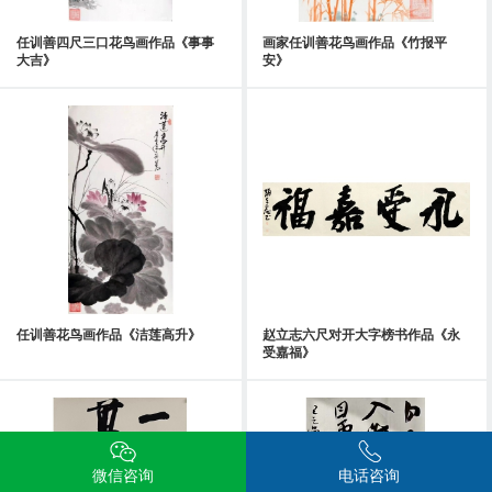
任训善四尺三口花鸟画作品《事事
画家任训善花鸟画作品《竹报平
大吉》
安》
任训善花鸟画作品《洁莲高升》
赵立志六尺对开大字榜书作品《永
受嘉福》
微信咨询
电话咨询