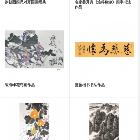
岁朝图四尺对开国画经典
名家姜秀真《难得糊涂》四字书法
作品
陈海峰花鸟画作品
范曾楷书书法作品