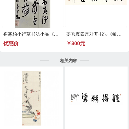
崔寒柏小行草书法小品《登鹳雀楼》可定制
姜秀真四尺对开书法《敏事慎言》行草书法作品
优惠价
￥800元
相关内容