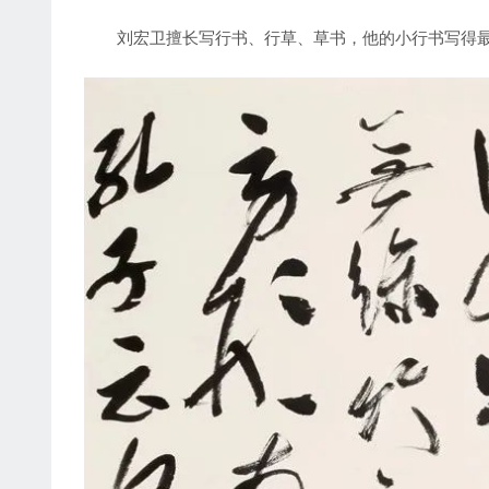
刘宏卫擅长写行书、行草、草书，他的小行书写得最