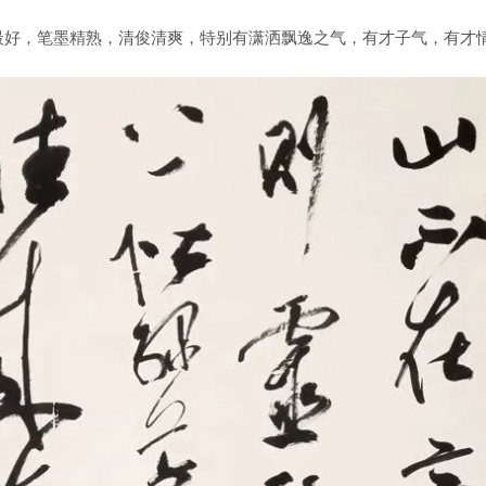
好，笔墨精熟，清俊清爽，特别有潇洒飘逸之气，有才子气，有才