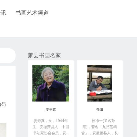
资讯
书画艺术频道
萧县书画名家
鲁迅
姜秀真
孙阳
姜秀真，女，1944年
孙净一(又名孙
生，安徽萧县人，中国
阳)，斋名「九品莲精
书法家协会会员，安...
舍」，安徽萧县人，长