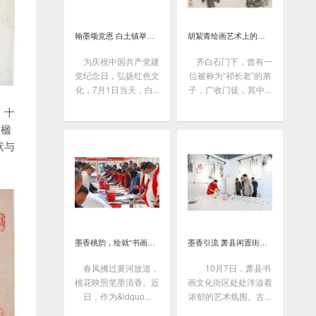
翰墨颂党恩 白土镇举办书画笔会庆“七一”
胡絜青绘画艺术上的精深造诣从何而来?
为庆祝中国共产党建
齐白石门下，曾有一
党纪念日，弘扬红色文
位被称为“祁长老”的弟
化，7月1日当天，白...
子，广收门徒，其中...
、十
届楹
状与
墨香桃韵，绘就“书画之乡”新画卷
墨香引流 萧县闲置街区变身书画艺术聚落
春风拂过黄河故道，
10月7日，萧县书
桃花映照笔墨清香。近
画文化街区处处洋溢着
日，作为&ldquo...
浓郁的艺术氛围。古...