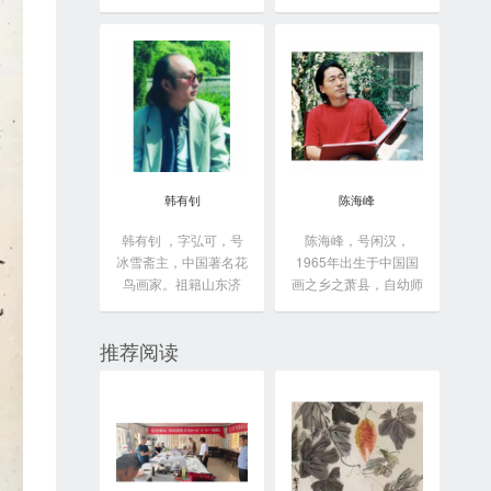
于...
韩有钊
陈海峰
韩有钊 ，字弘可，号
陈海峰，号闲汉，
冰雪斋主，中国著名花
1965年出生于中国国
鸟画家。祖籍山东济
画之乡之萧县，自幼师
南...
从...
推荐阅读