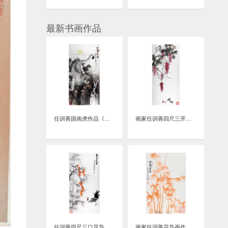
最新书画作品
任训善国画虎作品《虎啸泉鸣》四尺整张真迹
画家任训善四尺三开花鸟画作品《硕果》
任训善四尺三口花鸟画作品《事事大吉》
画家任训善花鸟画作品《竹报平安》