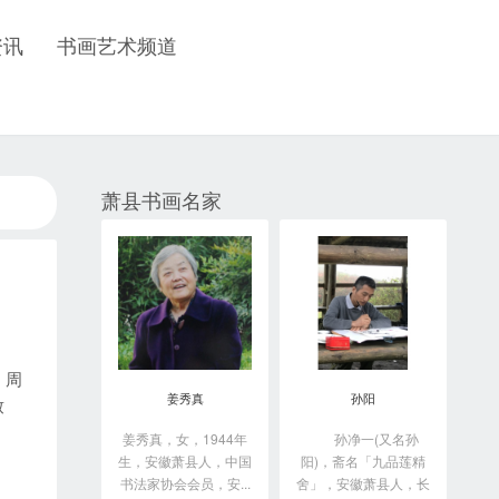
资讯
书画艺术频道
萧县书画名家
》周
姜秀真
孙阳
致
姜秀真，女，1944年
孙净一(又名孙
生，安徽萧县人，中国
阳)，斋名「九品莲精
书法家协会会员，安...
舍」，安徽萧县人，长