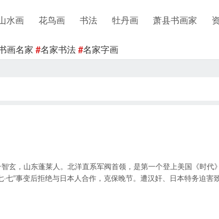
山水画
花鸟画
书法
牡丹画
萧县书画家
书画名家
名家书法
名家字画
#
#
法号智玄，山东蓬莱人。北洋直系军阀首领，是第一个登上美国《时代
“七·七”事变后拒绝与日本人合作，克保晚节。遭汉奸、日本特务迫害