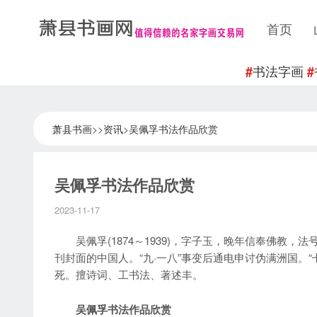
首页
书法字画
#
#
萧县书画
>>
资讯
>
吴佩孚书法作品欣赏
吴佩孚书法作品欣赏
2023-11-17
吴佩孚(1874～1939)，字子玉，晚年信奉佛教，
刊封面的中国人。“九·一八”事变后通电申讨伪满洲国。
死。擅诗词、工书法、著述丰。
吴佩孚书法作品欣赏