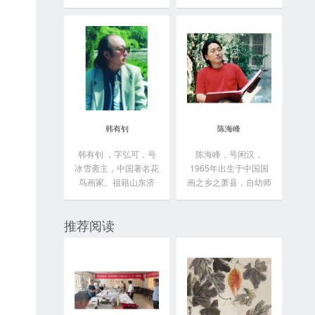
于...
韩有钊
陈海峰
韩有钊 ，字弘可，号
陈海峰，号闲汉，
冰雪斋主，中国著名花
1965年出生于中国国
鸟画家。祖籍山东济
画之乡之萧县，自幼师
南...
从...
推荐阅读