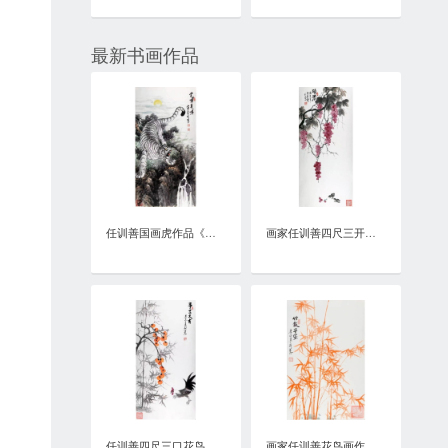
最新书画作品
任训善国画虎作品《虎啸泉鸣》四尺整张真迹
画家任训善四尺三开花鸟画作品《硕果》
任训善四尺三口花鸟画作品《事事大吉》
画家任训善花鸟画作品《竹报平安》