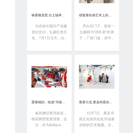
翰墨颂党恩 白土镇举办书画笔会庆“七一”
胡絜青绘画艺术上的精深造诣从何而来?
为庆祝中国共产党建
齐白石门下，曾有一
党纪念日，弘扬红色文
位被称为“祁长老”的弟
化，7月1日当天，白...
子，广收门徒，其中...
墨香桃韵，绘就“书画之乡”新画卷
墨香引流 萧县闲置街区变身书画艺术聚落
春风拂过黄河故道，
10月7日，萧县书
桃花映照笔墨清香。近
画文化街区处处洋溢着
日，作为&ldquo...
浓郁的艺术氛围。古...