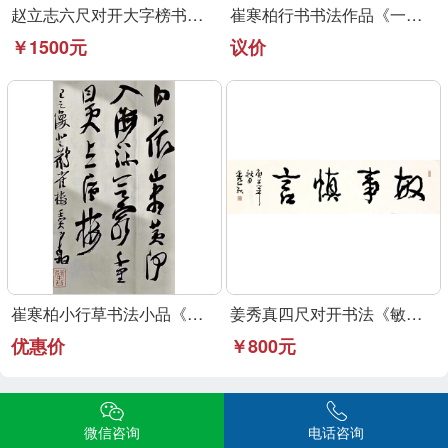
赵立志六尺对开大字榜书作品《永受嘉福》
崔寒柏行书书法作品《一元复始》可定制
￥1500元
议价
崔寒柏小行草书法小品《登鹳雀楼》可定制
姜秀真四尺对开书法《敏事慎言》行草书法作品
优惠价
￥800元
相关内容
微信咨询
电话咨询