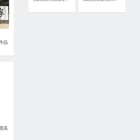
作品
莲高