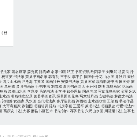
《登
书法家
著名画家
姜秀真
陈海峰
名家书画
郑正
书画资讯
欧阳举子
刘继武
祖爱民
行
达
杨道英
书法家
萧县书画名家
韩有钊
王于功
李平胜
国画牡丹花
山水画
井秋月
秦桧
法
四尺山水画
尹沧海
韦斯琴
国画牡丹
安徽书法家
萧县画家
观海听涛书法
国画虾
陈
画
单树峰
萧县书画家
行书书法
刘雪樵
萧县书画网店
王开刚
刘明
花鸟画家
花鸟画
鸟画
淡雅山水画
李彩玲
毛笔书法
王学仲
颛孙恩扬
国画老虎
写意花鸟画家
金军
宋久
山水画
书画拍卖纪录
萧县书画资讯
经典国画花鸟
写意牡丹画
安徽书法
林散之书法
品
郭绍善
女画家
风水画
当代书法家
客厅装饰画
许西桓
山水画欣赏
工笔画
书法作品
画
大写意画家
岁朝图
书画培训
陈聪
书房字画
王爱平
篆书书法
书画展览
行楷书法作
画
葛庆友
书法大赛
萧县书画艺术
书法创作
四字书法
六尺山水画
周慧珺书法
兰亭七
-1
萧县书画资讯
网站地图