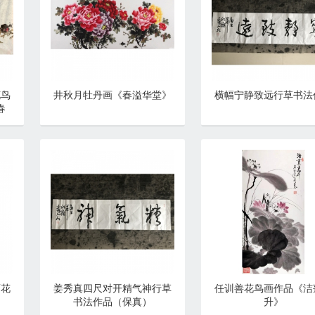
花鸟
井秋月牡丹画《春溢华堂》
横幅宁静致远行草书法
春
画花
姜秀真四尺对开精气神行草
任训善花鸟画作品《洁
书法作品（保真）
升》