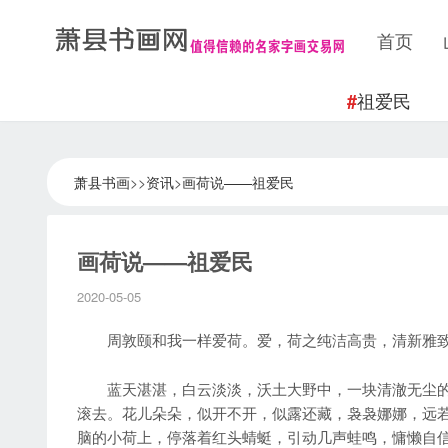
首页
祖爱民
#
萧县书画
>>
资讯
>
画荷说——祖爱民
画荷说——祖爱民
2020-05-05
周敦颐和我一样爱荷。爱，荷之纯洁高贵，清新雅致
蓝天湛湛，白云淡淡，沃土大野中，一块清澈无尘的
滚去。花儿朵朵，似开不开，似露还藏，袅袅娜娜，远
脑的小荷上，停落着红头蜻蜓，引动几声蛙鸣，慵懒自