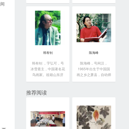
于...
人间
韩有钊
陈海峰
韩有钊 ，字弘可，号
陈海峰，号闲汉，
冰雪斋主，中国著名花
1965年出生于中国国
鸟画家。祖籍山东济
画之乡之萧县，自幼师
南...
从...
推荐阅读