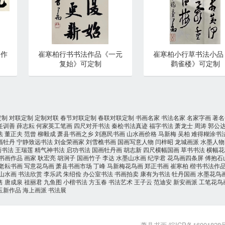
书作
崔寒柏行书书法作品《一元
崔寒柏小行草书法小品
复始》可定制
鹳雀楼》可定制
定制
对联定制
定制对联
春节对联定制
春联对联定制
书画名家
书法名家
名家字画
著名
任训善
薛志耘
何家英工笔画
四尺对开书法
秦桧书法真迹
福字书法
萧龙士
周涛
郭公
法
董正夫
范曾
柳毅成
萧县书画之乡
刘惠民书画
山水画价格
马新梅
吴柏
难得糊涂书
幅牡丹
宁静致远书法
刘金荣画家
刘雪樵书画
国画写意人物
闫梓昭
龙城画派
水墨人物
面书法
王瑞莲
精气神书法
启功书法
国画牡丹画
胡志新
四尺横幅国画
草书书法
横幅花
书画作品
画家
耿宏亮
胡涧子
国画竹子
李达
水墨山水画
纪学君
花鸟画四条屏
傅抱石
老耘书画
写意花鸟画
萧县书画市场
丁峰
马新梅花鸟画
郑正书画
崔寒柏
楷书书法作
山水画
书法欣赏
李乐武
朱绍俭
办公室书法
书画拍卖
康有为书法
牡丹国画
水墨花鸟
售
唐成泉
祖丽君
九鱼图
小楷书法
方玉春
书法艺术
王子云
范迪安
新安画派
工笔花鸟
玉新作品
海上画派
书法展
萧县书画
皖ICP备16001828号