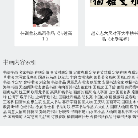
任训善花鸟画作品《洁莲高
赵立志六尺对开大字榜
升》
品《永受嘉福》
书画内容索引
书法字画
名家书法
春联定做
春节对联定做
定做春联
定制春节对联
定制春联
春联
草书法
大写意花鸟画
国画花鸟画
赵立志
李婉
女书法家
萧县著名画家
国画山水画
书法
李定华
舍得书法
刘金荣
书法作品
见贤思齐书法
欧阳龙
安徽书法名家
横幅书
海峰书画
天道酬勤书法
萧县书画
海纳百川书法
董宜峰
国画虎
王子龄
萧阳
四尺横
画虎名家
魏玉新
欧阳龙书画
惠风和畅书法
画虾的画家
名人字画
山水国画名家
扇
峰
任清宇
客厅书法
业精于勤书法
国画牡丹精品
胡长亮
中国山水画
魏紫熙
孟春晗
王若桦
国画钟馗
纵兰凌
生意人书法
客厅字画
国画人物
王庆斌
国画荷花
国画山水
欣赏
叶靖
心经书法
徐展
朱士君
书法对联
行草书法作品
八大山人
国画人物画
客厅
品
写意人物画
陈德民
孙晓云书法
孙晓云
书画市场
山水画小品
人物画
萧县书画出
子
国画葡萄
大写意画
毛驴画
订做春联
横幅国画牡丹
舍得书法作品
行草书法家
魏