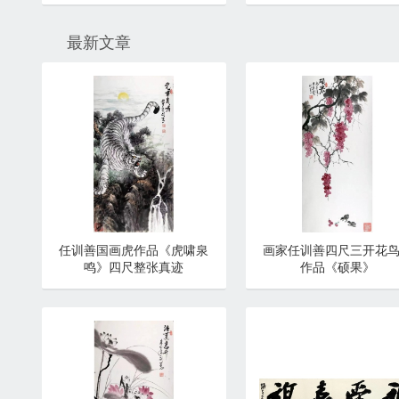
最新文章
任训善国画虎作品《虎啸泉
画家任训善四尺三开花
鸣》四尺整张真迹
作品《硕果》