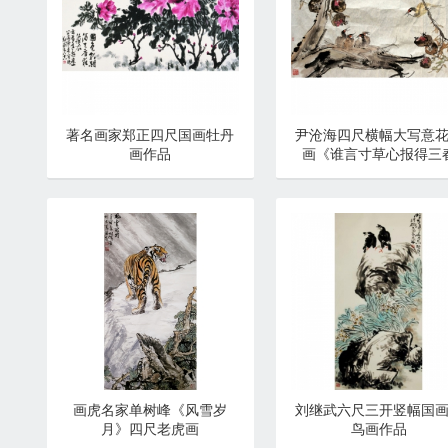
著名画家郑正四尺国画牡丹
尹沧海四尺横幅大写意
画作品
画《谁言寸草心报得三
晖》
画虎名家单树峰《风雪岁
刘继武六尺三开竖幅国
月》四尺老虎画
鸟画作品