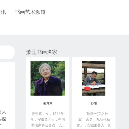
资讯
书画艺术频道
萧县书画名家
姜秀真
孙阳
滚来
姜秀真，女，1944年
孙净一(又名孙
头探
生，安徽萧县人，中国
阳)，斋名「九品莲精
书法家协会会员，安...
舍」，安徽萧县人，长
车