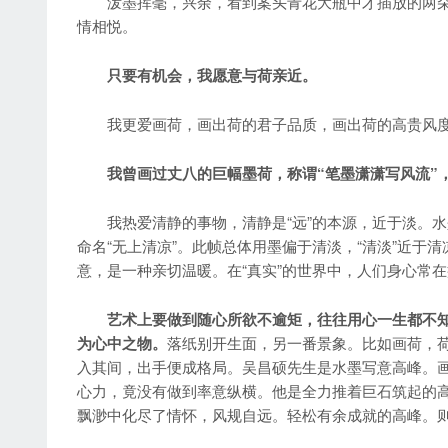
泼墨挥毫，兴余，看到案头青花大瓶中才插放的两朵
情相悦。
只要有机会，我愿意与荷亲近。
我更爱画荷，画出荷的君子品质，画出荷的高贵风
我曾画过丈八的巨幅墨荷，称谓“笔墨潇潇写风流”，所
我热爱清静的事物，清静是“远”的本源，近于淡。水墨
命名“无上清凉”。此帧总体用墨偏于清淡，“清淡”近于
意，是一种亲切温暖。在“真实”的世界中，人们身心常在
艺术上要做到随心所欲不逾矩，往往用心一生都不
为心中之物。
落纸别开生面，另一番景象。比如画荷，
入其间，出手便成格局。吴昌硕先生是水墨写意高峰。
心力，竟没有做到率意纵横。他是全力推着巨石筑起的
飘渺中化尽了情怀，风规自远。轻松有余成就的高峰。