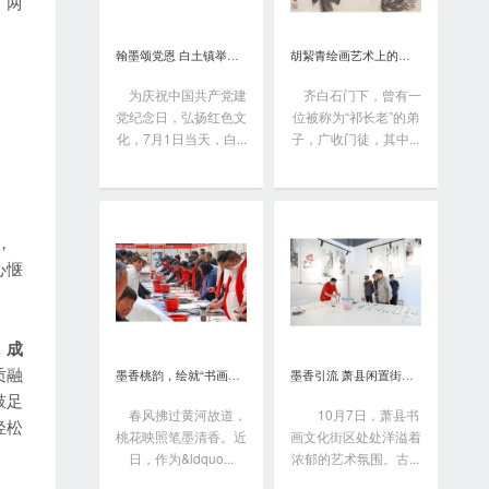
，两
翰墨颂党恩 白土镇举办书画笔会庆“七一”
胡絜青绘画艺术上的精深造诣从何而来?
为庆祝中国共产党建
齐白石门下，曾有一
党纪念日，弘扬红色文
位被称为“祁长老”的弟
化，7月1日当天，白...
子，广收门徒，其中...
。
，
心惬
，成
质融
墨香桃韵，绘就“书画之乡”新画卷
墨香引流 萧县闲置街区变身书画艺术聚落
鼓足
春风拂过黄河故道，
10月7日，萧县书
轻松
桃花映照笔墨清香。近
画文化街区处处洋溢着
日，作为&ldquo...
浓郁的艺术氛围。古...