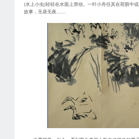
(水上小虫)轻轻在水面上滑动。一叶小舟任其在荷荫中
故事，无昼无夜……