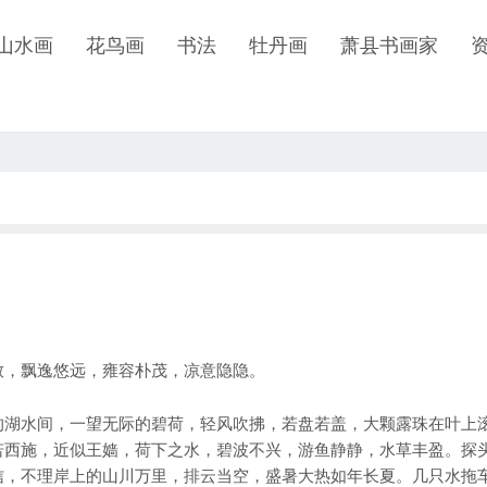
山水画
花鸟画
书法
牡丹画
萧县书画家
，飘逸悠远，雍容朴茂，凉意隐隐。
湖水间，一望无际的碧荷，轻风吹拂，若盘若盖，大颗露珠在叶上
若西施，近似王嫱，荷下之水，碧波不兴，游鱼静静，水草丰盈。探
信，不理岸上的山川万里，排云当空，盛暑大热如年长夏。几只水拖