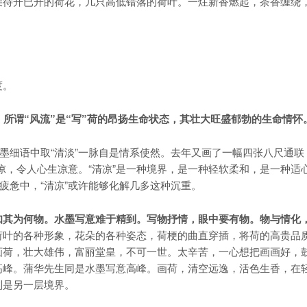
待开已开的荷花，几只高低错落的荷叶。一炷新香燃起，茶香缠绕
度。
谓“风流”是“写”荷的昂扬生命状态，其壮大旺盛郁勃的生命情怀
细语中取“清淡”一脉自是情系使然。去年又画了一幅四张八尺通联
清凉，令人心生凉意。“清凉”是一种境界，是一种轻软柔和，是一种适
疲惫中，“清凉”或许能够化解几多这种沉重。
知其为何物。水墨写意难于精到。写物抒情，眼中要有物。物与情化
荷叶的各种形象，花朵的各种姿态，荷梗的曲直穿插，将荷的高贵品
画荷，壮大雄伟，富丽堂皇，不可一世。太辛苦，一心想把画画好，
高峰。蒲华先生同是水墨写意高峰。画荷，清空远逸，活色生香，在
则是另一层境界。