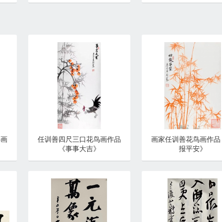
鸟画
任训善四尺三口花鸟画作品
画家任训善花鸟画作品
《事事大吉》
报平安》