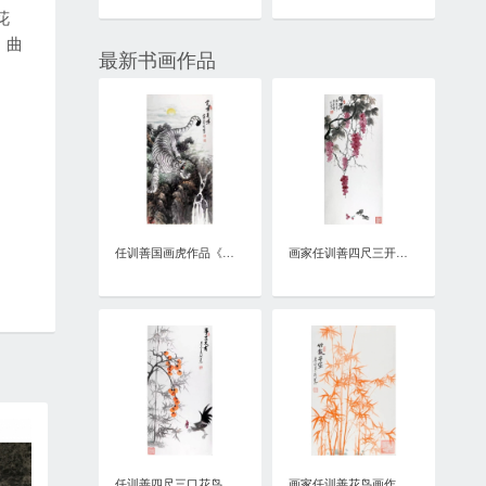
花
、曲
最新书画作品
任训善国画虎作品《虎啸泉鸣》四尺整张真迹
画家任训善四尺三开花鸟画作品《硕果》
任训善四尺三口花鸟画作品《事事大吉》
画家任训善花鸟画作品《竹报平安》