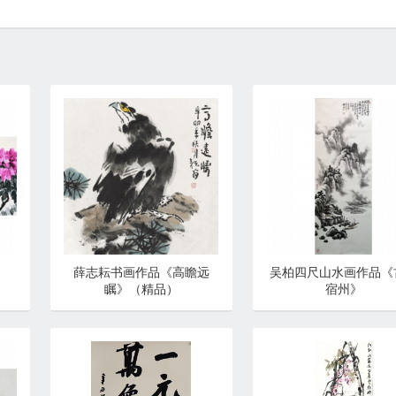
薛志耘书画作品《高瞻远
吴柏四尺山水画作品《
瞩》（精品）
宿州》