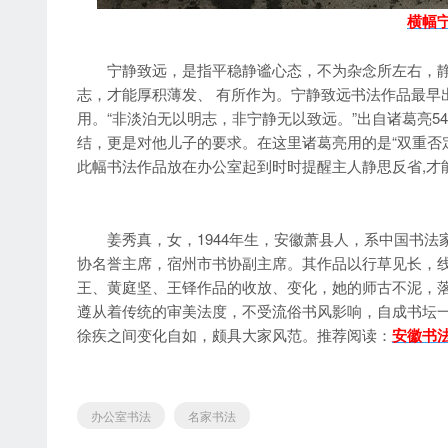
横幅
宁静致远，是指平稳静谧心态，不为杂念所左右，静思
志，才能厚积薄发、 有所作为。宁静致远书法作品最早
用。“非淡泊无以明志，非宁静无以致远。”出自诸葛亮
结，更是对他儿子的要求。在这里诸葛亮用的是“双重否
此幅书法作品放在办公室起到时时提醒主人静思反省,才能
姜秀真，女，1944年生，安徽萧县人，系中国书法家协
协名誉主席，宿州市书协副主席。其作品以行草见长，
王、黄庭坚、王铎作品的收放、变化，她的师古不泥，
遵从着传统的审美法度，不受流俗书风影响，自成书坛
徐疾之间变化自如，颇具大家风范。推荐阅读：
安徽书
办公室书法
名家书法