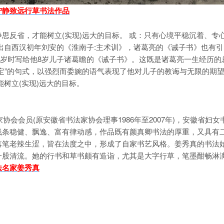
宁静致远行草书法作品
反省，才能树立(实现)远大的目标。 或：只有心境平稳沉着、专
出自西汉初年刘安的《淮南子:主术训》，诸葛亮的《诫子书》也有引
54岁时写给他8岁儿子诸葛瞻的《诫子书》。这既是诸葛亮一生经历的
定”的句式，以强烈而委婉的语气表现了他对儿子的教诲与无限的期
树立(实现)远大的目标。
会会员(原安徽省书法家协会理事1986年至2007年)，安徽省妇女
线条稳健、飘逸、富有律动感，作品既有颜真卿书法的厚重，又具有
落笔老辣生涩，皆在法度之中，形成了自家书艺风格。姜秀真的书法
一股清流。她的行书和草书颇有造诣，尤其是大字行草，笔墨酣畅淋
法名家姜秀真