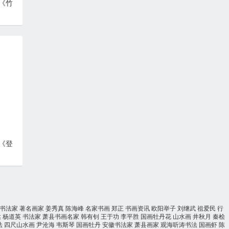
《竹
《登
书法家
著名画家
姜秀真
陈海峰
名家书画
郑正
书画资讯
欧阳举子
刘继武
祖爱民
行
达
杨道英
书法家
萧县书画名家
韩有钊
王于功
李平胜
国画牡丹花
山水画
井秋月
秦桧
法
四尺山水画
尹沧海
韦斯琴
国画牡丹
安徽书法家
萧县画家
观海听涛书法
国画虾
陈