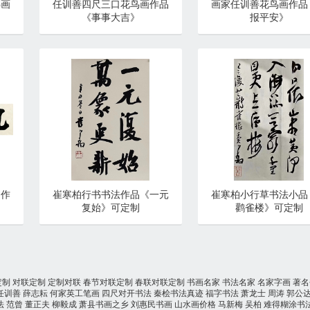
鸟画
任训善四尺三口花鸟画作品
画家任训善花鸟画作品
《事事大吉》
报平安》
书作
崔寒柏行书书法作品《一元
崔寒柏小行草书法小品
复始》可定制
鹳雀楼》可定制
定制
对联定制
定制对联
春节对联定制
春联对联定制
书画名家
书法名家
名家字画
著名
任训善
薛志耘
何家英工笔画
四尺对开书法
秦桧书法真迹
福字书法
萧龙士
周涛
郭公
法
范曾
董正夫
柳毅成
萧县书画之乡
刘惠民书画
山水画价格
马新梅
吴柏
难得糊涂书