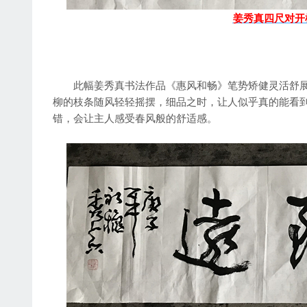
姜秀真四尺对开
此幅姜秀真书法作品《惠风和畅》笔势矫健灵活舒展
柳的枝条随风轻轻摇摆，细品之时，让人似乎真的能看到并
错，会让主人感受春风般的舒适感。