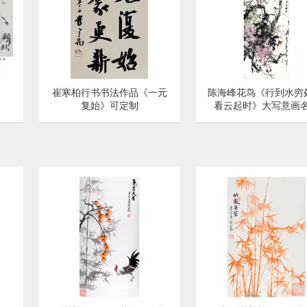
崔寒柏行书书法作品《一元
陈海峰花鸟《行到水穷
复始》可定制
看云起时》大写意画