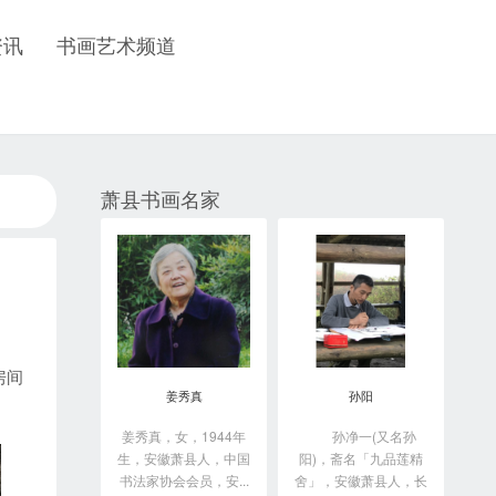
资讯
书画艺术频道
萧县书画名家
房间
姜秀真
孙阳
姜秀真，女，1944年
孙净一(又名孙
生，安徽萧县人，中国
阳)，斋名「九品莲精
书法家协会会员，安...
舍」，安徽萧县人，长