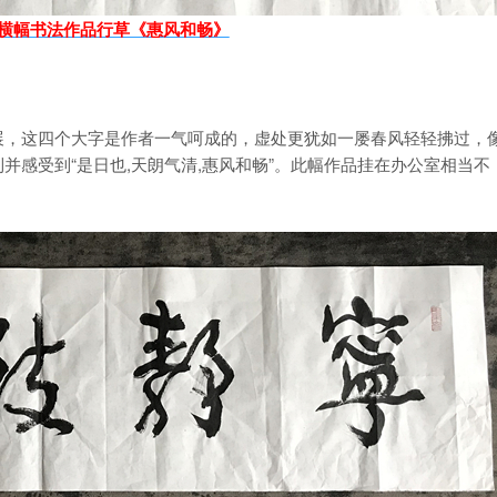
横幅书法作品行草《惠风和畅》
，这四个大字是作者一气呵成的，虚处更犹如一屡春风轻轻拂过，
感受到“是日也,天朗气清,惠风和畅”。此幅作品挂在办公室相当不