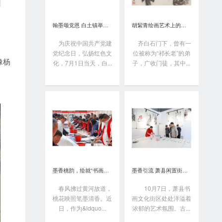
翰墨颂党恩 白土镇举办书画笔会庆“七一”
胡絜青绘画艺术上的精深造诣从何而来?
为庆祝中国共产党建
齐白石门下，曾有一
党纪念日，弘扬红色文
位被称为“祁长老”的弟
像杨
化，7月1日当天，白...
子，广收门徒，其中...
墨香桃韵，绘就“书画之乡”新画卷
墨香引流 萧县闲置街区变身书画艺术聚落
春风拂过黄河故道，
10月7日，萧县书
桃花映照笔墨清香。近
画文化街区处处洋溢着
日，作为&ldquo...
浓郁的艺术氛围。古...