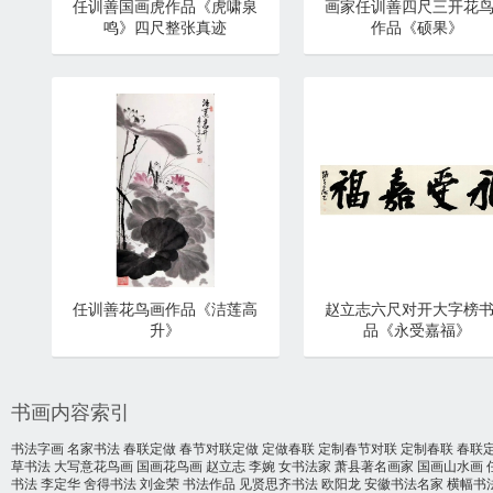
任训善国画虎作品《虎啸泉
画家任训善四尺三开花
鸣》四尺整张真迹
作品《硕果》
任训善花鸟画作品《洁莲高
赵立志六尺对开大字榜
升》
品《永受嘉福》
书画内容索引
书法字画
名家书法
春联定做
春节对联定做
定做春联
定制春节对联
定制春联
春联
草书法
大写意花鸟画
国画花鸟画
赵立志
李婉
女书法家
萧县著名画家
国画山水画
书法
李定华
舍得书法
刘金荣
书法作品
见贤思齐书法
欧阳龙
安徽书法名家
横幅书