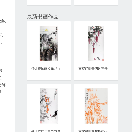
最新书画作品
心致
总
望。
任训善国画虎作品《虎啸泉鸣》四尺整张真迹
画家任训善四尺三开花鸟画作品《硕果》
书
二
始终
漓，
任训善四尺三口花鸟画作品《事事大吉》
画家任训善花鸟画作品《竹报平安》