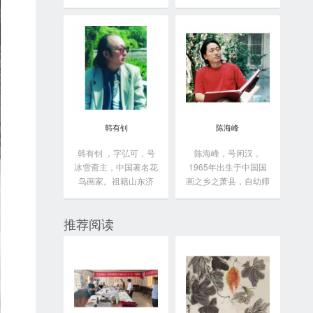
于...
韩有钊
陈海峰
韩有钊 ，字弘可，号
陈海峰，号闲汉，
冰雪斋主，中国著名花
1965年出生于中国国
鸟画家。祖籍山东济
画之乡之萧县，自幼师
南...
从...
推荐阅读