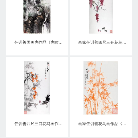
任训善国画虎作品《虎啸泉鸣》四尺整张真迹
画家任训善四尺三开花鸟画作品《硕果》
任训善四尺三口花鸟画作品《事事大吉》
画家任训善花鸟画作品《竹报平安》