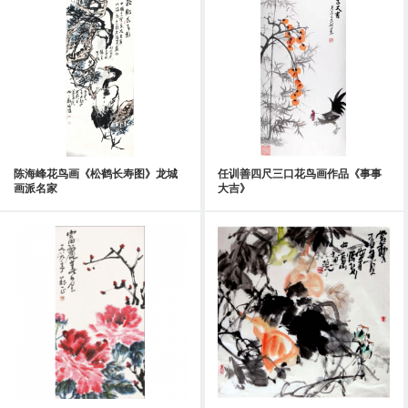
陈海峰花鸟画《松鹤长寿图》龙城
任训善四尺三口花鸟画作品《事事
画派名家
大吉》