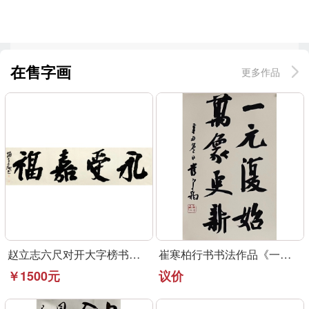
在售字画
更多作品
赵立志六尺对开大字榜书作品《永受嘉福》
崔寒柏行书书法作品《一元复始》可定制
￥1500元
议价