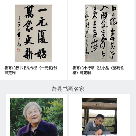
崔寒柏行书书法作品《一元复始》
崔寒柏小行草书法小品《登鹳雀
可定制
楼》可定制
萧县书画名家