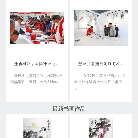
墨香桃韵，绘就“书画之乡”新画卷
墨香引流 萧县闲置街区变身书画艺术聚落
春风拂过黄河故道，桃花映照
10月7日，萧县书画文化街
笔墨清香。近日，作为&ldquo...
区处处洋溢着浓郁的艺术氛围。
古...
最新书画作品