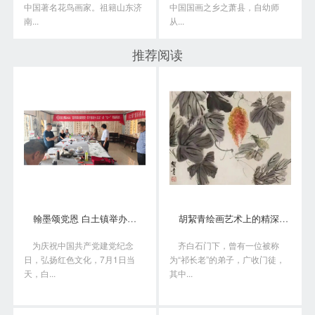
中国著名花鸟画家。祖籍山东济
中国国画之乡之萧县，自幼师
南...
从...
推荐阅读
翰墨颂党恩 白土镇举办书画笔会庆“七一”
胡絜青绘画艺术上的精深造诣从何而来?
为庆祝中国共产党建党纪念
齐白石门下，曾有一位被称
日，弘扬红色文化，7月1日当
为“祁长老”的弟子，广收门徒，
天，白...
其中...