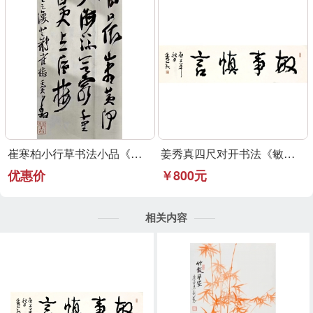
崔寒柏小行草书法小品《登鹳雀楼》可定制
姜秀真四尺对开书法《敏事慎言》行草书法作品
优惠价
￥800元
相关内容