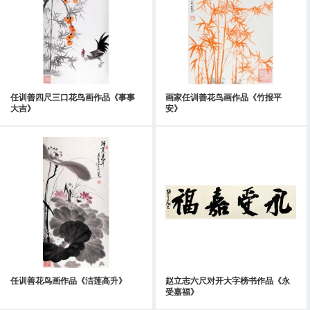
任训善四尺三口花鸟画作品《事事
画家任训善花鸟画作品《竹报平
大吉》
安》
任训善花鸟画作品《洁莲高升》
赵立志六尺对开大字榜书作品《永
受嘉福》