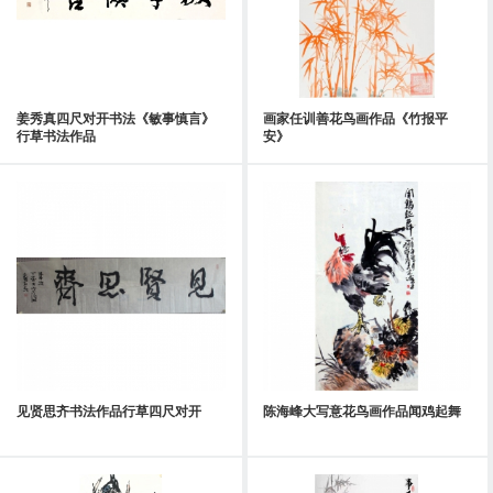
姜秀真四尺对开书法《敏事慎言》
画家任训善花鸟画作品《竹报平
行草书法作品
安》
见贤思齐书法作品行草四尺对开
陈海峰大写意花鸟画作品闻鸡起舞