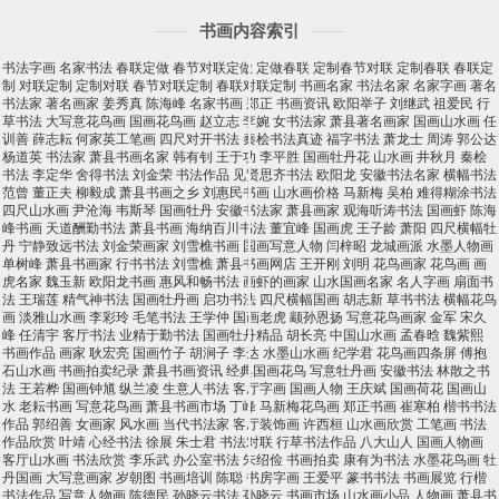
书画内容索引
书法字画
名家书法
春联定做
春节对联定做
定做春联
定制春节对联
定制春联
春联定
制
对联定制
定制对联
春节对联定制
春联对联定制
书画名家
书法名家
名家字画
著名
书法家
著名画家
姜秀真
陈海峰
名家书画
郑正
书画资讯
欧阳举子
刘继武
祖爱民
行
草书法
大写意花鸟画
国画花鸟画
赵立志
李婉
女书法家
萧县著名画家
国画山水画
任
训善
薛志耘
何家英工笔画
四尺对开书法
秦桧书法真迹
福字书法
萧龙士
周涛
郭公达
杨道英
书法家
萧县书画名家
韩有钊
王于功
李平胜
国画牡丹花
山水画
井秋月
秦桧
书法
李定华
舍得书法
刘金荣
书法作品
见贤思齐书法
欧阳龙
安徽书法名家
横幅书法
范曾
董正夫
柳毅成
萧县书画之乡
刘惠民书画
山水画价格
马新梅
吴柏
难得糊涂书法
四尺山水画
尹沧海
韦斯琴
国画牡丹
安徽书法家
萧县画家
观海听涛书法
国画虾
陈海
峰书画
天道酬勤书法
萧县书画
海纳百川书法
董宜峰
国画虎
王子龄
萧阳
四尺横幅牡
丹
宁静致远书法
刘金荣画家
刘雪樵书画
国画写意人物
闫梓昭
龙城画派
水墨人物画
单树峰
萧县书画家
行书书法
刘雪樵
萧县书画网店
王开刚
刘明
花鸟画家
花鸟画
画
虎名家
魏玉新
欧阳龙书画
惠风和畅书法
画虾的画家
山水国画名家
名人字画
扇面书
法
王瑞莲
精气神书法
国画牡丹画
启功书法
四尺横幅国画
胡志新
草书书法
横幅花鸟
画
淡雅山水画
李彩玲
毛笔书法
王学仲
国画老虎
颛孙恩扬
写意花鸟画家
金军
宋久
峰
任清宇
客厅书法
业精于勤书法
国画牡丹精品
胡长亮
中国山水画
孟春晗
魏紫熙
书画作品
画家
耿宏亮
国画竹子
胡涧子
李达
水墨山水画
纪学君
花鸟画四条屏
傅抱
石山水画
书画拍卖纪录
萧县书画资讯
经典国画花鸟
写意牡丹画
安徽书法
林散之书
法
王若桦
国画钟馗
纵兰凌
生意人书法
客厅字画
国画人物
王庆斌
国画荷花
国画山
水
老耘书画
写意花鸟画
萧县书画市场
丁峰
马新梅花鸟画
郑正书画
崔寒柏
楷书书法
作品
郭绍善
女画家
风水画
当代书法家
客厅装饰画
许西桓
山水画欣赏
工笔画
书法
作品欣赏
叶靖
心经书法
徐展
朱士君
书法对联
行草书法作品
八大山人
国画人物画
客厅山水画
书法欣赏
李乐武
办公室书法
朱绍俭
书画拍卖
康有为书法
水墨花鸟画
牡
丹国画
大写意画家
岁朝图
书画培训
陈聪
书房字画
王爱平
篆书书法
书画展览
行楷
书法作品
写意人物画
陈德民
孙晓云书法
孙晓云
书画市场
山水画小品
人物画
萧县书