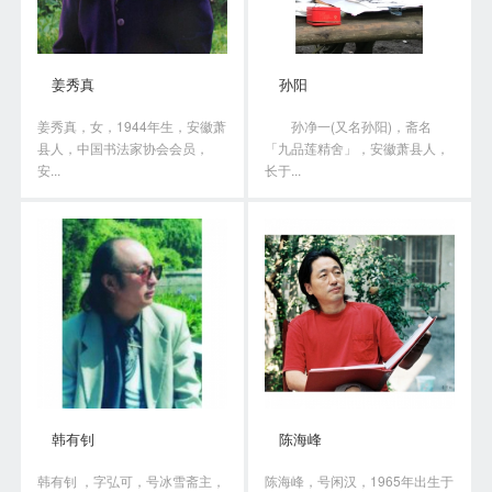
姜秀真
孙阳
姜秀真，女，1944年生，安徽萧
孙净一(又名孙阳)，斋名
县人，中国书法家协会会员，
「九品莲精舍」，安徽萧县人，
安...
长于...
韩有钊
陈海峰
韩有钊 ，字弘可，号冰雪斋主，
陈海峰，号闲汉，1965年出生于