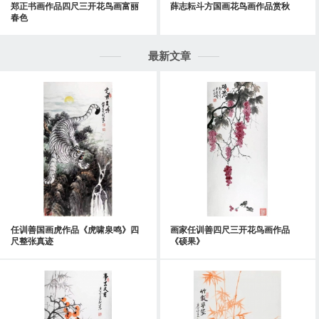
郑正书画作品四尺三开花鸟画富丽
薛志耘斗方国画花鸟画作品赏秋
春色
最新文章
任训善国画虎作品《虎啸泉鸣》四
画家任训善四尺三开花鸟画作品
尺整张真迹
《硕果》