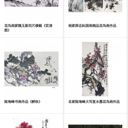
花鸟画家魏玉新四尺横幅《双清
画家薛志耘国画精品花鸟画作品
图》
陈海峰书画作品《醉秋》
名家陈海峰大写意水墨花鸟画作品