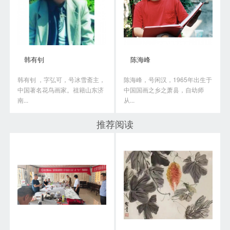
韩有钊
陈海峰
韩有钊 ，字弘可，号冰雪斋主，
陈海峰，号闲汉，1965年出生于
中国著名花鸟画家。祖籍山东济
中国国画之乡之萧县，自幼师
南...
从...
推荐阅读