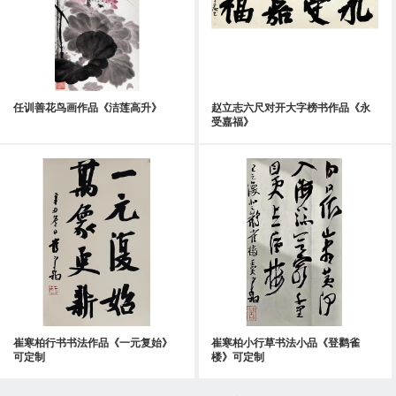
任训善花鸟画作品《洁莲高升》
赵立志六尺对开大字榜书作品《永
受嘉福》
崔寒柏行书书法作品《一元复始》
崔寒柏小行草书法小品《登鹳雀
可定制
楼》可定制