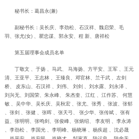
秘书长：葛昌永(兼)
副秘书长：吴长庆、李劲松、石汉祥、魏启荣、毛
羽、张尤(女) 、瞿忠谋、郭永安、程 新、唐祥松
第五届理事会成员名单
丁敬文 、于扬 、马武、 马海扬、方平安、王军 、王元
清、王亚平、王志林 、王臻良、邓官林、兰干武 、左剑
桥、 皮东山、石汉祥 、刘伟、 刘剑 、刘水露、刘永泽 、
刘兴无、刘国荣、朱永峰、 朱杰奎、江红 、江作苏、 何慧
敏 、吴中华、吴长庆、吴秋宏 、张尤、张秀 、张波、张郁
、张剑 、张健 、张晖 、张天弓、 张少华、张传斌 、张有
益、张明明、张鸣剑、张俊峰、张炳绍、 李友明 、李永涛
、李劲松 、李国光 、李明峰、杨晓琳 、杨疾超 、沈必晟
、肖平安、 肖安民、 肖晓才 、邹家喜、陆运良 、陆舍无、