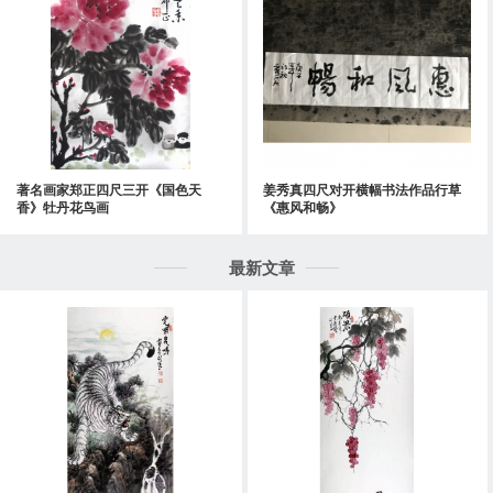
著名画家郑正四尺三开《国色天
姜秀真四尺对开横幅书法作品行草
香》牡丹花鸟画
《惠风和畅》
最新文章