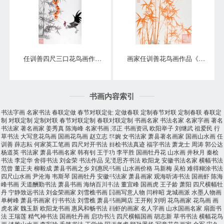
任训善四尺三口花鸟画作品《事事大吉》
画家任训善花鸟画作品《竹报平安》
书画内容索引
书法字画
名家书法
春联定做
春节对联定做
定做春联
定制春节对联
定制春联
春联定
制
对联定制
定制对联
春节对联定制
春联对联定制
书画名家
书法名家
名家字画
著名
书法家
著名画家
姜秀真
陈海峰
名家书画
郑正
书画资讯
欧阳举子
刘继武
祖爱民
行
草书法
大写意花鸟画
国画花鸟画
赵立志
李婉
女书法家
萧县著名画家
国画山水画
任
训善
薛志耘
何家英工笔画
四尺对开书法
秦桧书法真迹
福字书法
萧龙士
周涛
郭公达
杨道英
书法家
萧县书画名家
韩有钊
王于功
李平胜
国画牡丹花
山水画
井秋月
秦桧
书法
李定华
舍得书法
刘金荣
书法作品
见贤思齐书法
欧阳龙
安徽书法名家
横幅书法
范曾
董正夫
柳毅成
萧县书画之乡
刘惠民书画
山水画价格
马新梅
吴柏
难得糊涂书法
四尺山水画
尹沧海
韦斯琴
国画牡丹
安徽书法家
萧县画家
观海听涛书法
国画虾
陈海
峰书画
天道酬勤书法
萧县书画
海纳百川书法
董宜峰
国画虎
王子龄
萧阳
四尺横幅牡
丹
宁静致远书法
刘金荣画家
刘雪樵书画
国画写意人物
闫梓昭
龙城画派
水墨人物画
单树峰
萧县书画家
行书书法
刘雪樵
萧县书画网店
王开刚
刘明
花鸟画家
花鸟画
画
虎名家
魏玉新
欧阳龙书画
惠风和畅书法
画虾的画家
名人字画
山水国画名家
扇面书
法
王瑞莲
精气神书法
国画牡丹画
启功书法
四尺横幅国画
胡志新
草书书法
横幅花鸟
画
淡雅山水画
李彩玲
毛笔书法
王学仲
国画老虎
颛孙恩扬
写意花鸟画家
金军
宋久