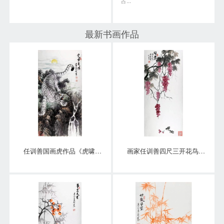
古...
最新书画作品
任训善国画虎作品《虎啸泉鸣》四尺整张真迹
画家任训善四尺三开花鸟画作品《硕果》