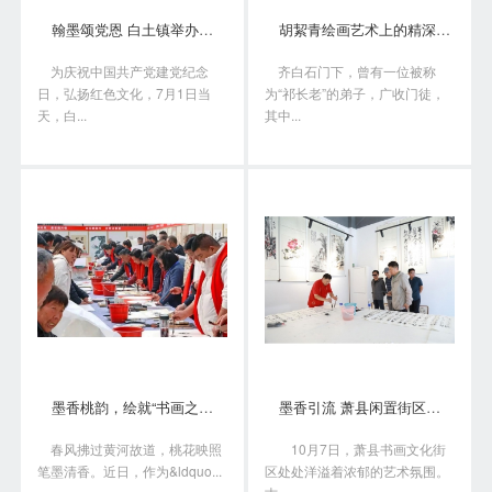
翰墨颂党恩 白土镇举办书画笔会庆“七一”
胡絜青绘画艺术上的精深造诣从何而来?
为庆祝中国共产党建党纪念
齐白石门下，曾有一位被称
日，弘扬红色文化，7月1日当
为“祁长老”的弟子，广收门徒，
天，白...
其中...
墨香桃韵，绘就“书画之乡”新画卷
墨香引流 萧县闲置街区变身书画艺术聚落
春风拂过黄河故道，桃花映照
10月7日，萧县书画文化街
笔墨清香。近日，作为&ldquo...
区处处洋溢着浓郁的艺术氛围。