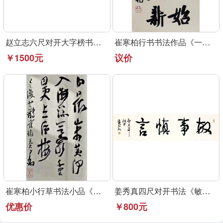
赵立志六尺对开大字榜书作品《永受嘉福》
崔寒柏行书书法作品《一元复始》可定制
￥1500元
议价
崔寒柏小行草书法小品《登鹳雀楼》可定制
姜秀真四尺对开书法《敏事慎言》行草书法作品
优惠价
￥800元