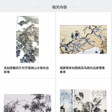
相关内容
吴柏竖幅四尺对开国画山水画作品
画家韩有钊国画花鸟画作品凌雪逐
林海
春来