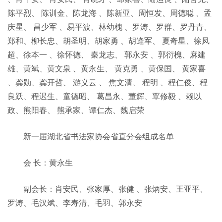
陈平烈、 陈训金、陈龙海 、陈新亚、周恒发、周德聪 、孟
庆星、 昌少军 、易平波、林幼槐 、罗涛、罗群、罗丹青、
郑和、柳长忠、胡圣明、胡家勇 、胡逢军、 夏奇星、徐凤
超、徐本一 、徐怀德、 秦龙志、 郭永安 、郭衍槐、麻建
雄、黄斌、黄文泉 、黄永生、 黄克勇 、黄保国、 黄家喜
、龚勋、龚开哲、 游义云 、 焦文清、 程明 、程仁俊、程
良跃、程迟生、童德昭、 葛昌永、董辉、覃修毅 、赖以
政、熊阳春、 熊承家、谭仁杰、魏启荣
新一届湖北省书法家协会省直分会组成名单
会 长：黄永生
副会长：肖安民、张家厚、张健 、张炳安、王亚平、
罗涛、毛汉斌、李寿清、毛羽、郭永安