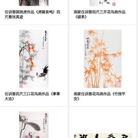
任训善国画虎作品《虎啸泉鸣》四
画家任训善四尺三开花鸟画作品
尺整张真迹
《硕果》
任训善四尺三口花鸟画作品《事事
画家任训善花鸟画作品《竹报平
大吉》
安》