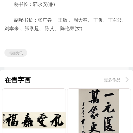
秘书长：郭永安(兼)
副秘书长：张广春 、王敏 、周大春、 丁俊、丁军波、
刘幸来 、张季超、 陈艾、 陈艳荣(女)
书画资讯
在售字画
更多作品