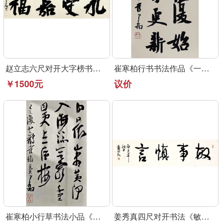
赵立志六尺对开大字榜书作品《永受嘉福》
崔寒柏行书书法作品《一元复始》可定制
￥1500元
议价
崔寒柏小行草书法小品《登鹳雀楼》可定制
姜秀真四尺对开书法《敏事慎言》行草书法作品