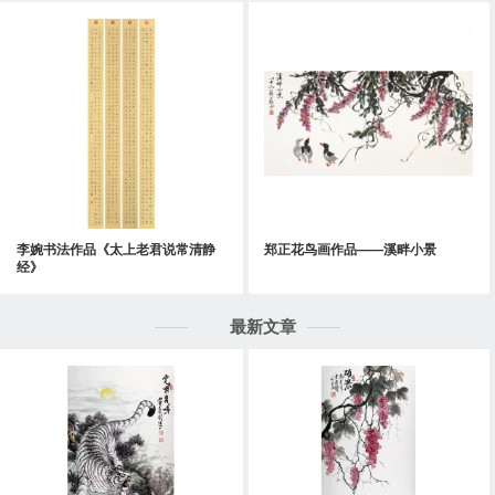
李婉书法作品《太上老君说常清静
郑正花鸟画作品——溪畔小景
经》
最新文章