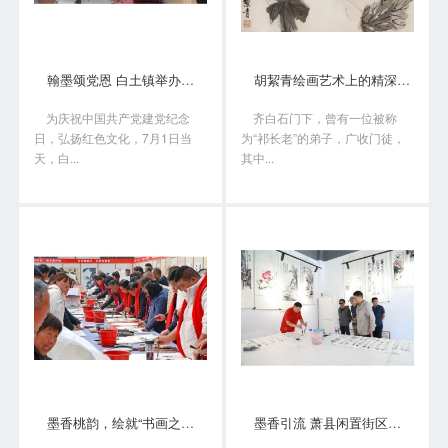
翰墨颂党恩 白土镇举办书画笔会庆“七一”
胡絜青绘画艺术上的精深造诣从何而来?
为庆祝中国共产党建党纪念
齐白石门下，曾有一位被称
日，弘扬红色文化，7月1日当
为“祁长老”的弟子，广收门徒，
天，白...
其中...
墨香桃韵，绘就“书画之乡”新画卷
墨香引流 萧县闲置街区变身书画艺术聚落