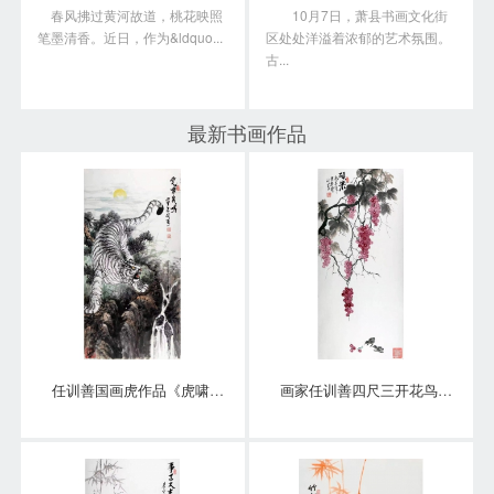
春风拂过黄河故道，桃花映照
10月7日，萧县书画文化街
笔墨清香。近日，作为&ldquo...
区处处洋溢着浓郁的艺术氛围。
古...
最新书画作品
任训善国画虎作品《虎啸泉鸣》四尺整张真迹
画家任训善四尺三开花鸟画作品《硕果》