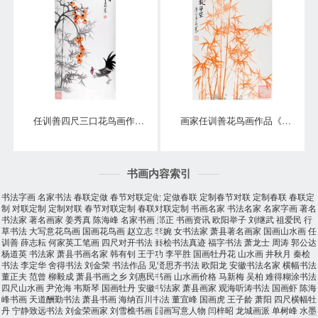
任训善四尺三口花鸟画作品《事事大吉》
画家任训善花鸟画作品《竹报平安》
书画内容索引
书法字画
名家书法
春联定做
春节对联定做
定做春联
定制春节对联
定制春联
春联定
制
对联定制
定制对联
春节对联定制
春联对联定制
书画名家
书法名家
名家字画
著名
书法家
著名画家
姜秀真
陈海峰
名家书画
郑正
书画资讯
欧阳举子
刘继武
祖爱民
行
草书法
大写意花鸟画
国画花鸟画
赵立志
李婉
女书法家
萧县著名画家
国画山水画
任
训善
薛志耘
何家英工笔画
四尺对开书法
秦桧书法真迹
福字书法
萧龙士
周涛
郭公达
杨道英
书法家
萧县书画名家
韩有钊
王于功
李平胜
国画牡丹花
山水画
井秋月
秦桧
书法
李定华
舍得书法
刘金荣
书法作品
见贤思齐书法
欧阳龙
安徽书法名家
横幅书法
董正夫
范曾
柳毅成
萧县书画之乡
刘惠民书画
山水画价格
马新梅
吴柏
难得糊涂书法
四尺山水画
尹沧海
韦斯琴
国画牡丹
安徽书法家
萧县画家
观海听涛书法
国画虾
陈海
峰书画
天道酬勤书法
萧县书画
海纳百川书法
董宜峰
国画虎
王子龄
萧阳
四尺横幅牡
丹
宁静致远书法
刘金荣画家
刘雪樵书画
国画写意人物
闫梓昭
龙城画派
单树峰
水墨