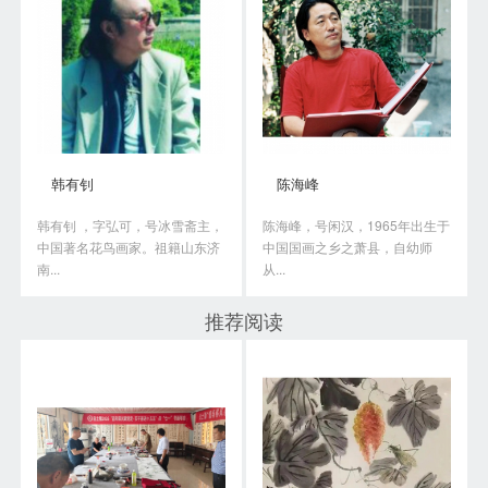
韩有钊
陈海峰
韩有钊 ，字弘可，号冰雪斋主，
陈海峰，号闲汉，1965年出生于
中国著名花鸟画家。祖籍山东济
中国国画之乡之萧县，自幼师
南...
从...
推荐阅读