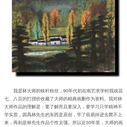
我是林大师的铁杆粉丝，90年代初在南艺求学时我就花
七、八百的打摺价收藏了大师的精典画删作为资料。我对林
大师作品的理解是：要了解而且要深入，要学习只学精神不
学实质，因爲林先生的东西是原创，学了容易掉进去爬不上
来，再则是林先生作品个性太彊。所以近30年里，大师的画