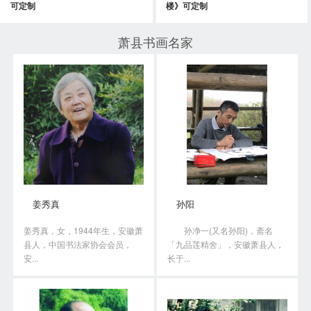
可定制
楼》可定制
萧县书画名家
姜秀真
孙阳
姜秀真，女，1944年生，安徽萧
孙净一(又名孙阳)，斋名
县人，中国书法家协会会员，
「九品莲精舍」，安徽萧县人，
安...
长于...