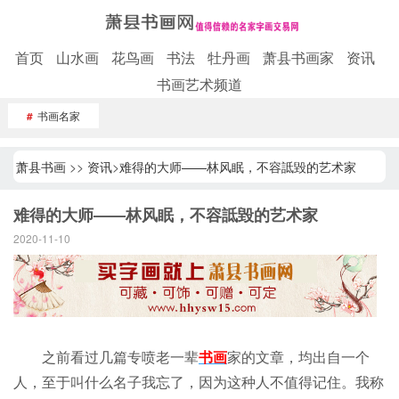
首页
山水画
花鸟画
书法
牡丹画
萧县书画家
资讯
书画艺术频道
#
书画名家
萧县书画
>>
资讯
>
难得的大师——林风眠，不容詆毀的艺术家
难得的大师——林风眠，不容詆毀的艺术家
2020-11-10
之前看过几篇专喷老一辈
书画
家的文章，均出自一个
人，至于叫什么名子我忘了，因为这种人不值得记住。我称