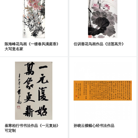
陈海峰花鸟画《一缕春风满庭香》
任训善花鸟画作品《洁莲高升》
大写意名家
崔寒柏行书书法作品《一元复始》
孙晓云横幅心经书法作品
可定制