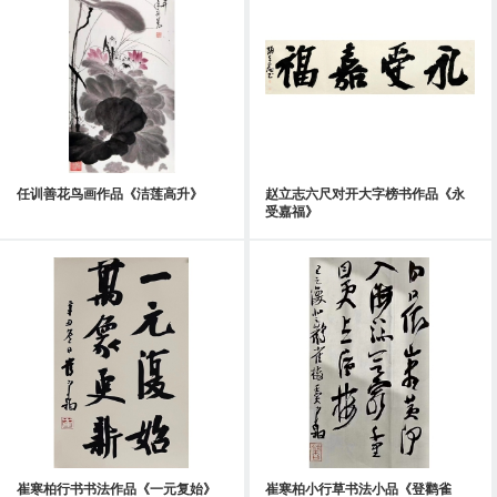
任训善花鸟画作品《洁莲高升》
赵立志六尺对开大字榜书作品《永
受嘉福》
崔寒柏行书书法作品《一元复始》
崔寒柏小行草书法小品《登鹳雀