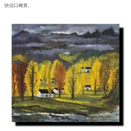
快信口雌黄。