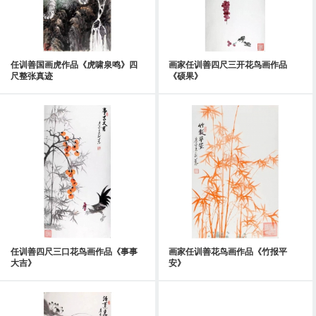
任训善国画虎作品《虎啸泉鸣》四
画家任训善四尺三开花鸟画作品
尺整张真迹
《硕果》
任训善四尺三口花鸟画作品《事事
画家任训善花鸟画作品《竹报平
大吉》
安》