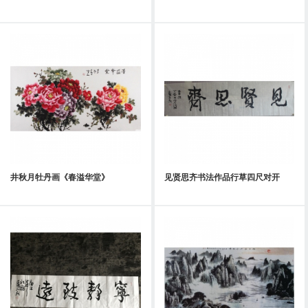
井秋月牡丹画《春溢华堂》
见贤思齐书法作品行草四尺对开