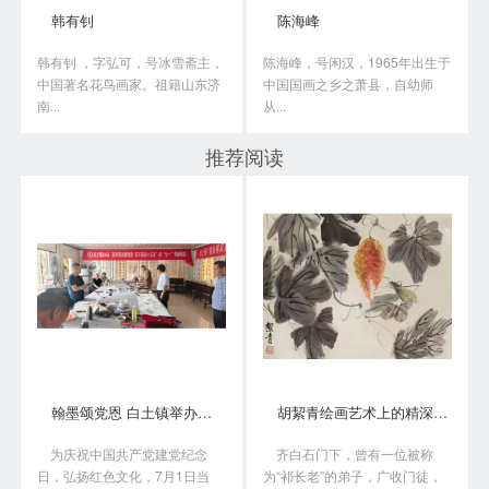
韩有钊
陈海峰
韩有钊 ，字弘可，号冰雪斋主，
陈海峰，号闲汉，1965年出生于
中国著名花鸟画家。祖籍山东济
中国国画之乡之萧县，自幼师
南...
从...
推荐阅读
翰墨颂党恩 白土镇举办书画笔会庆“七一”
胡絜青绘画艺术上的精深造诣从何而来?
为庆祝中国共产党建党纪念
齐白石门下，曾有一位被称
日，弘扬红色文化，7月1日当
为“祁长老”的弟子，广收门徒，