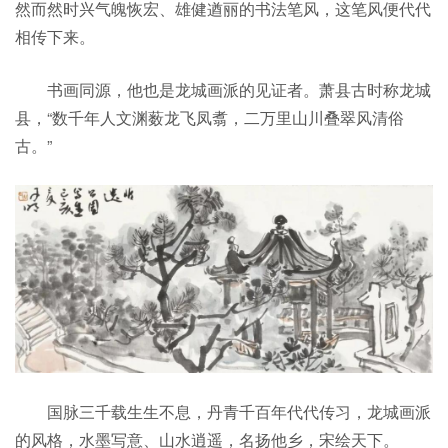
然而然时兴气魄恢宏、雄健遒丽的书法笔风，这笔风便代代
相传下来。
书画同源，他也是龙城画派的见证者。萧县古时称龙城
县，“数千年人文渊薮龙飞凤翥，二万里山川叠翠风清俗
古。”
国脉三千载生生不息，丹青千百年代代传习，龙城画派
的风格，水墨写意、山水逍遥，名扬他乡，宋绘天下。