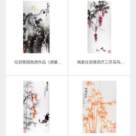
任训善国画虎作品《虎啸泉鸣》四尺整张真迹
画家任训善四尺三开花鸟画作品《硕果》