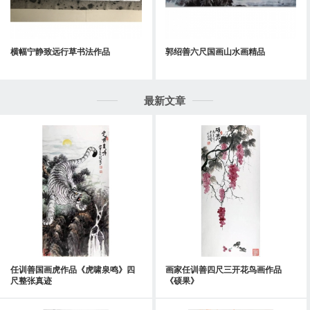
横幅宁静致远行草书法作品
郭绍善六尺国画山水画精品
最新文章
任训善国画虎作品《虎啸泉鸣》四
画家任训善四尺三开花鸟画作品
尺整张真迹
《硕果》