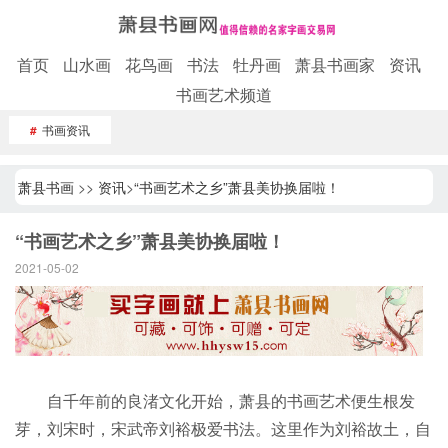
首页
山水画
花鸟画
书法
牡丹画
萧县书画家
资讯
书画艺术频道
#
书画资讯
萧县书画
>>
资讯
>
“书画艺术之乡”萧县美协换届啦！
“书画艺术之乡”萧县美协换届啦！
2021-05-02
自千年前的良渚文化开始，萧县的书画艺术便生根发
芽，刘宋时，宋武帝刘裕极爱书法。这里作为刘裕故土，自