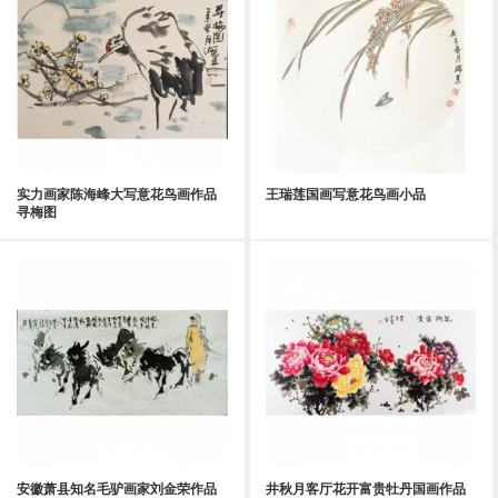
实力画家陈海峰大写意花鸟画作品
王瑞莲国画写意花鸟画小品
寻梅图
安徽萧县知名毛驴画家刘金荣作品
井秋月客厅花开富贵牡丹国画作品