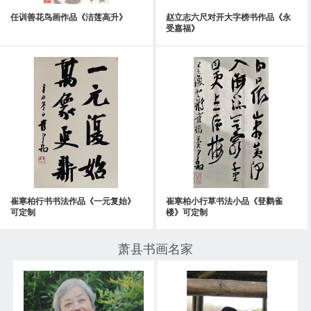
任训善花鸟画作品《洁莲高升》
赵立志六尺对开大字榜书作品《永
受嘉福》
崔寒柏行书书法作品《一元复始》
崔寒柏小行草书法小品《登鹳雀
可定制
楼》可定制
萧县书画名家