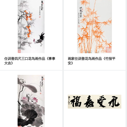
任训善四尺三口花鸟画作品《事事
画家任训善花鸟画作品《竹报平
大吉》
安》