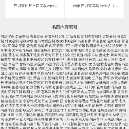
任训善四尺三口花鸟画作品《事事大吉》
画家任训善花鸟画作品《竹报平安》
书画内容索引
书法字画
名家书法
春联定做
春节对联定做
定做春联
定制春节对联
定制春联
春联定
制
对联定制
定制对联
春节对联定制
春联对联定制
书画名家
书法名家
名家字画
著名
书法家
著名画家
姜秀真
陈海峰
名家书画
郑正
书画资讯
欧阳举子
刘继武
祖爱民
行
草书法
大写意花鸟画
国画花鸟画
赵立志
李婉
女书法家
萧县著名画家
国画山水画
任
训善
薛志耘
何家英工笔画
四尺对开书法
秦桧书法真迹
福字书法
萧龙士
周涛
郭公达
杨道英
书法家
萧县书画名家
韩有钊
王于功
李平胜
国画牡丹花
山水画
井秋月
秦桧
书法
李定华
舍得书法
刘金荣
书法作品
见贤思齐书法
欧阳龙
安徽书法名家
横幅书法
范曾
董正夫
柳毅成
萧县书画之乡
刘惠民书画
山水画价格
马新梅
吴柏
难得糊涂书法
四尺山水画
尹沧海
韦斯琴
国画牡丹
安徽书法家
萧县画家
观海听涛书法
国画虾
陈海
峰书画
天道酬勤书法
萧县书画
海纳百川书法
董宜峰
国画虎
王子龄
萧阳
四尺横幅牡
丹
宁静致远书法
刘金荣画家
刘雪樵书画
国画写意人物
闫梓昭
龙城画派
水墨人物画
单树峰
萧县书画家
刘雪樵
行书书法
萧县书画网店
王开刚
刘明
花鸟画家
花鸟画
画
虎名家
魏玉新
欧阳龙书画
惠风和畅书法
画虾的画家
名人字画
山水国画名家
扇面书
法
王瑞莲
精气神书法
国画牡丹画
启功书法
四尺横幅国画
胡志新
草书书法
横幅花鸟
画
淡雅山水画
李彩玲
毛笔书法
王学仲
国画老虎
颛孙恩扬
写意花鸟画家
金军
宋久
峰
任清宇
客厅书法
业精于勤书法
国画牡丹精品
中国山水画
胡长亮
孟春晗
魏紫熙
书画作品
画家
耿宏亮
胡涧子
李达
国画竹子
纪学君
水墨山水画
花鸟画四条屏
傅抱
石山水画
书画拍卖纪录
萧县书画资讯
经典国画花鸟
写意牡丹画
安徽书法
林散之书
法
王若桦
生意人书法
国画钟馗
纵兰凌
客厅字画
国画人物
国画荷花
王庆斌
国画山
水
老耘书画
萧县书画市场
写意花鸟画
丁峰
马新梅花鸟画
郑正书画
崔寒柏
楷书书法
作品
郭绍善
女画家
风水画
当代书法家
客厅装饰画
许西桓
山水画欣赏
工笔画
书法