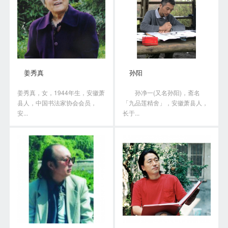
姜秀真
孙阳
姜秀真，女，1944年生，安徽萧
孙净一(又名孙阳)，斋名
县人，中国书法家协会会员，
「九品莲精舍」，安徽萧县人，
安...
长于...