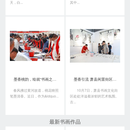
天，白...
其中...
墨香桃韵，绘就“书画之乡”新画卷
墨香引流 萧县闲置街区变身书画艺术聚落
春风拂过黄河故道，桃花映照
10月7日，萧县书画文化街
笔墨清香。近日，作为&ldquo...
区处处洋溢着浓郁的艺术氛围。
古...
最新书画作品