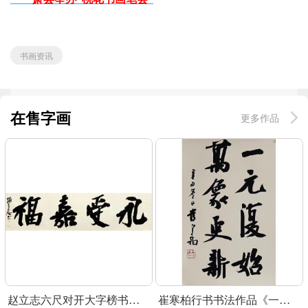
书画资讯
在售字画
更多作品
赵立志六尺对开大字榜书作品《永受嘉福》
崔寒柏行书书法作品《一元复始》可定制