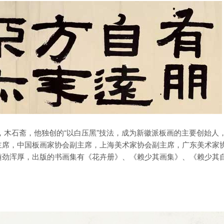
斋号，木石斋，他独创的“以白压黑”技法，成为新徽派板画的主要创始人
主席，中国板画家协会副主席，上海美术家协会副主席，广东美术家
遒劲浑厚，出版的书画集有《花卉册》、《赖少其画集》、《赖少其