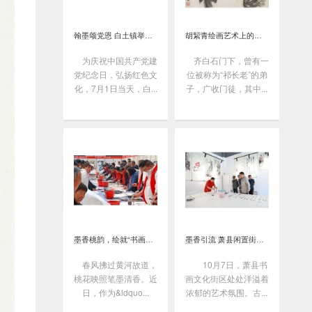
翰墨颂党恩 白土镇举办书画笔会庆“七一”
胡絜青绘画艺术上的精深造诣从何而来?
为庆祝中国共产党建
齐白石门下，曾有一
党纪念日，弘扬红色文
位被称为“祁长老”的弟
化，7月1日当天，白...
子，广收门徒，其中...
墨香桃韵，绘就“书画之乡”新画卷
墨香引流 萧县闲置街区变身书画艺术聚落
春风拂过黄河故道，
10月7日，萧县书
桃花映照笔墨清香。近
画文化街区处处洋溢着
日，作为&ldquo...
浓郁的艺术氛围。古...