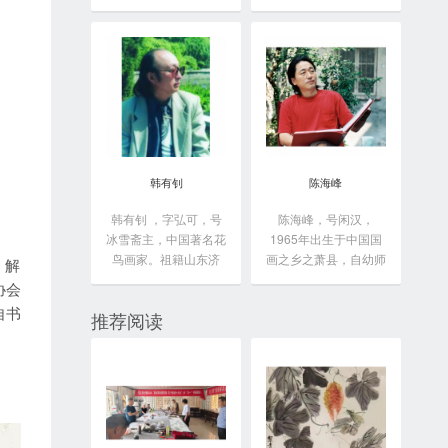
于...
韩有钊
陈海峰
韩有钊 ，字弘可，号
陈海峰，号闲汉，
冰雪斋主，中国著名花
1965年出生于中国国
鸟画家。祖籍山东济
画之乡之萧县，自幼师
，解
南...
从...
协会
自书
推荐阅读