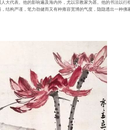
国人大代表。他的影响遍及海内外，尤以宗教家为甚。他的书法以行
斜，结构严谨，笔力劲健而又有种雍容宽博的气度，隐隐透出一种佛