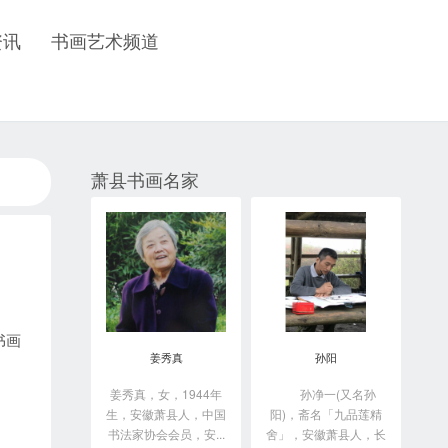
资讯
书画艺术频道
萧县书画名家
书画
姜秀真
孙阳
姜秀真，女，1944年
孙净一(又名孙
生，安徽萧县人，中国
阳)，斋名「九品莲精
书法家协会会员，安...
舍」，安徽萧县人，长