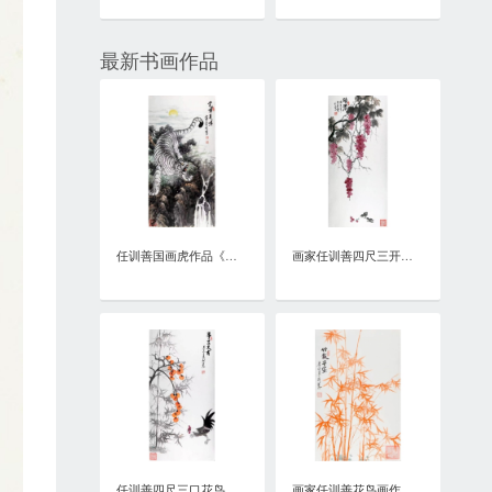
最新书画作品
任训善国画虎作品《虎啸泉鸣》四尺整张真迹
画家任训善四尺三开花鸟画作品《硕果》
任训善四尺三口花鸟画作品《事事大吉》
画家任训善花鸟画作品《竹报平安》