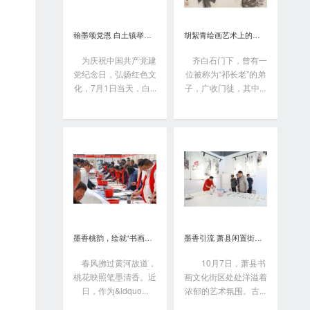
翰墨颂党恩 白土镇举办书画笔会庆“七一”
胡絜青绘画艺术上的精深造诣从何而来?
为庆祝中国共产党建
齐白石门下，曾有一
党纪念日，弘扬红色文
位被称为“祁长老”的弟
化，7月1日当天，白...
子，广收门徒，其中...
墨香桃韵，绘就“书画之乡”新画卷
墨香引流 萧县闲置街区变身书画艺术聚落
春风拂过黄河故道，
10月7日，萧县书
桃花映照笔墨清香。近
画文化街区处处洋溢着
日，作为&ldquo...
浓郁的艺术氛围。古...