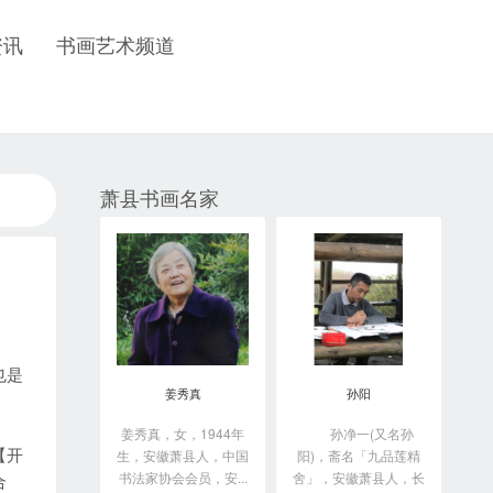
资讯
书画艺术频道
萧县书画名家
也是
姜秀真
孙阳
姜秀真，女，1944年
孙净一(又名孙
【开
生，安徽萧县人，中国
阳)，斋名「九品莲精
书法家协会会员，安...
舍」，安徽萧县人，长
合