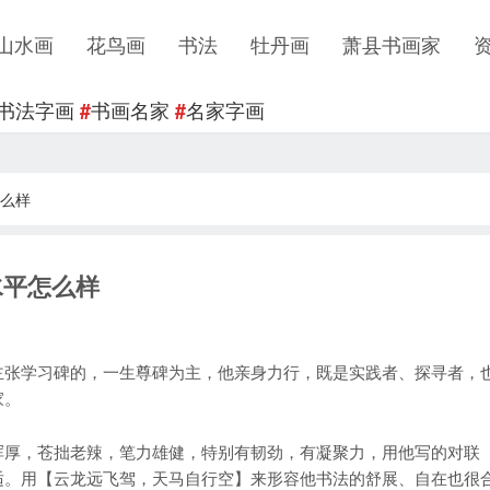
山水画
花鸟画
书法
牡丹画
萧县书画家
书法字画
书画名家
名家字画
#
#
么样
水平怎么样
张学习碑的，一生尊碑为主，他亲身力行，既是实践者、探寻者，
家。
厚，苍拙老辣，笔力雄健，特别有韧劲，有凝聚力，用他写的对联
适。用【云龙远飞驾，天马自行空】来形容他书法的舒展、自在也很