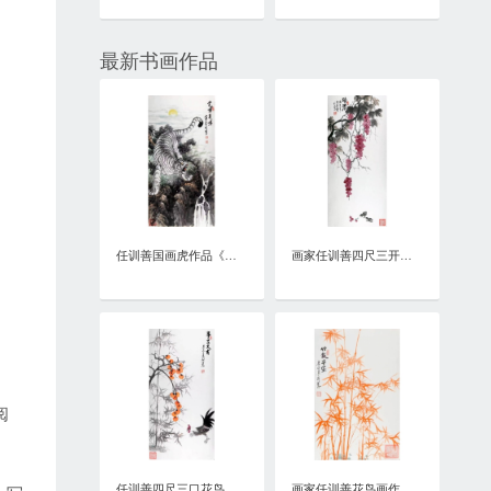
最新书画作品
任训善国画虎作品《虎啸泉鸣》四尺整张真迹
画家任训善四尺三开花鸟画作品《硕果》
阅
任训善四尺三口花鸟画作品《事事大吉》
画家任训善花鸟画作品《竹报平安》