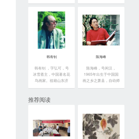
于...
韩有钊
陈海峰
韩有钊 ，字弘可，号
陈海峰，号闲汉，
冰雪斋主，中国著名花
1965年出生于中国国
鸟画家。祖籍山东济
画之乡之萧县，自幼师
南...
从...
推荐阅读