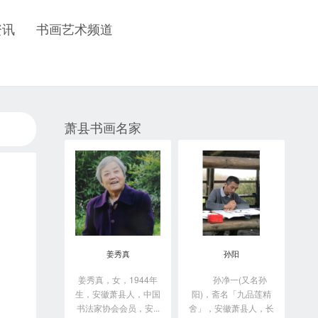
资讯
书画艺术频道
萧县书画名家
。
姜秀真
孙阳
姜秀真，女，1944年
孙净一(又名孙
生，安徽萧县人，中国
阳)，斋名「九品莲精
书法家协会会员，安...
舍」，安徽萧县人，长