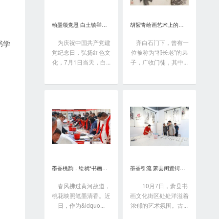
翰墨颂党恩 白土镇举办书画笔会庆“七一”
胡絜青绘画艺术上的精深造诣从何而来?
为庆祝中国共产党建
齐白石门下，曾有一
书学
党纪念日，弘扬红色文
位被称为“祁长老”的弟
化，7月1日当天，白...
子，广收门徒，其中...
墨香桃韵，绘就“书画之乡”新画卷
墨香引流 萧县闲置街区变身书画艺术聚落
春风拂过黄河故道，
10月7日，萧县书
桃花映照笔墨清香。近
画文化街区处处洋溢着
日，作为&ldquo...
浓郁的艺术氛围。古...