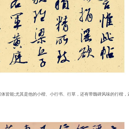
皆能;尤其是他的小楷、小行书、行草，还有带魏碑风味的行楷，