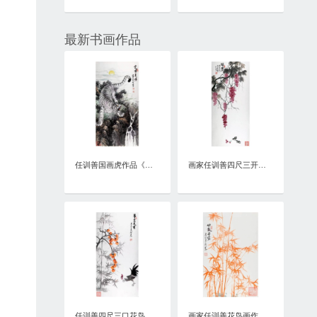
最新书画作品
任训善国画虎作品《虎啸泉鸣》四尺整张真迹
画家任训善四尺三开花鸟画作品《硕果》
任训善四尺三口花鸟画作品《事事大吉》
画家任训善花鸟画作品《竹报平安》