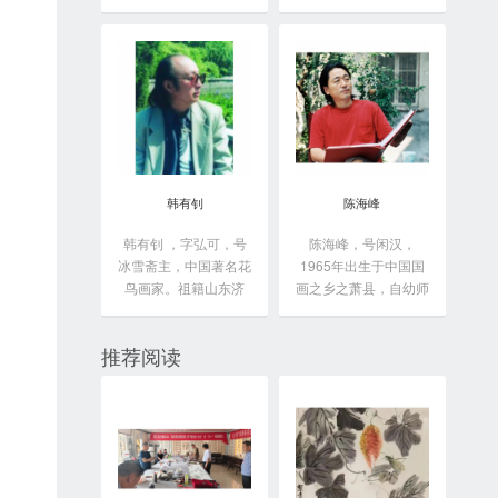
于...
韩有钊
陈海峰
韩有钊 ，字弘可，号
陈海峰，号闲汉，
冰雪斋主，中国著名花
1965年出生于中国国
鸟画家。祖籍山东济
画之乡之萧县，自幼师
南...
从...
推荐阅读