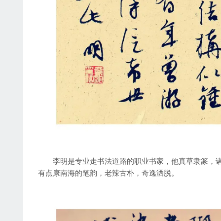
李明是专业走书法道路的职业书家，他真草隶篆，诸体
有点康南海的笔韵，老辣古朴，奇逸洒脱。