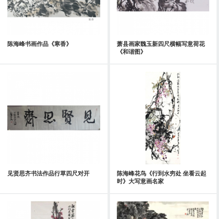
陈海峰书画作品《寒香》
萧县画家魏玉新四尺横幅写意荷花
《和谐图》
见贤思齐书法作品行草四尺对开
陈海峰花鸟《行到水穷处 坐看云起
时》大写意画名家