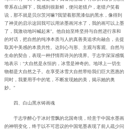
带系在山脚下，我感到很新鲜，便问老猎户，老猎户笑着
说，那不就是贝尔茨河嘛?我望着那黑漆似的黑水，像得到
了神灵的启示这回我可以用浓墨画河水了，我的画可以上墨
了，我激动地叫喊起来”。他自始至终坚持与自然进行亲和
的对话，把自然的纯净本质与人的真善美追求向融合，去提
取其中美感的本质共性。达到心与形、主观与客观、自然与
生命的契合，表现一种抒情而诗兴的境界。于志学深深感慨
地表示：“大自然是永恒的，冰雪是神奇的。地球上一切生
物都是大自然之子。在享受冰雪大自然带给我们巨大恩惠的
同时，我要用手中的笔，不断发现她的美，揭示她的奥
妙。”
四、白山黑水铸画魂
于志学醉心于冰封雪飘的北国奇境，经意于中国水墨画
的神明变化，终于以不可思议的中国笔墨表现了前人疏少问