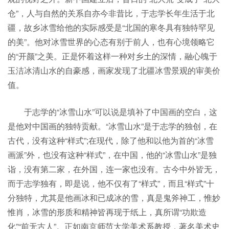
仓”，人与自然的关系自亦今非昔比，于志学长年生活于北
疆，故乡冰雪给他的实际感受是“北国的寒冬具有独特罕见
的美”。他对冰雪世界的心态有别于前人，也有心境领略它
的“开颜”之美。正是怀着这样一种对乡土的深情，融心魄于
玉洁冰清山水的自豪感，画家发现了北疆冰雪景观的审美价
值。
于志学的“冰雪山水”可以说是填补了中国画的空白，这
是他对中国画的独特贡献。“冰雪山水”是于志学的独创，在
古代，没有这种“样式”;在现代，除了他和以他为首的“冰雪
画派”外，也没有这种“样式”，在中国，他的“冰雪山水”是独
诣，没有第二家，在外国，连一家也没有。古今中外皆无，
而于志学独有，即是说，他不仅有了“样式”，而且“样式”十
分独特，尤其是他画冰和已成冰的雪，真是鬼斧神工，惟妙
惟肖，冰雪的形质和精神皆再现于纸上，真所谓“功欺造
化”“前无古人”。正如南京师范大学美术系教授，著名美术史