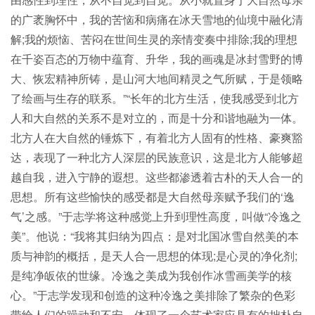
的广袤胸怀中，我的苦恼和病痛在冰天雪地的仙境中融化清
解;我的烦恼、苦闷在世间生灵的亲情变奏中排除;我的理想
在千姿百态的万物中蕴育、升华，我的画魂是冰封雪野的博
大、恢宏精神所铸，是山河大地间精灵之气所赋，于是领略
了绘画与生存的联系。”“长年的北方生活，使我感受到北方
人和大自然的关系不是对立的，而是十分和谐地融为一体。
北方人在大自然的锤炼下，有着北方人固有的性格、豪爽豁
达，表现了一种北方人深层的民族意识，这是北方人能够超
越自我，进入宁静的遐想。这些都渗透着古朴的天人合一的
思想。所有这些愉快的感受都是大自然母亲赋予我们的‘逸
气’之感。”于志学将这种感觉上升到理性高度，叫做“冷逸之
美”。他说：“我将其归纳为四点：是对北国冰雪自然美的本
质与神韵的概括，是天人合一思想的体现;是心灵的净化剂;
是纯净皈依的世缘。冷逸之美成为我创作冰雪画美学的核
心。”于志学发现和创造的这种冷逸之美排除了繁杂的色彩
带给人们的躁动和不安，体现了一个艺术家应具有的拙朴自