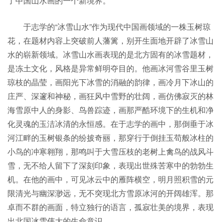
了中国山水画的一个新境界。
于志学的“冰雪山水”作为现代中国画领域的一株玉树琼
花，在题材内容上突破前人藩篱，别开生面地开辟了冰雪山
水的崭新领域。冰雪山水画表现的是北方固有的冰雪题材，
是冻土文化，风格是异常鲜明夺目的。他画冰河雪谷里玉树
琼枝的晶莹，画阳光下冰雪的消融的韵律，画冷月下冰山的
庄严、深邃和神秘，画狂风中雪野的壮阔，画仿佛寂灭的林
海雪原中人的身影、鸟兽踪迹，画那严酷环境下的生机和净
化灵魂的玉洁冰清的永恒感。在于志学的画中，那倒垂于冰
河江畔的玉树银条的纷披奇丽，那穿行于倒挂玉苟般冰柱的
小鸟的冲寒翱翔，那鸣叫于大雪压枝的老树上禽鸟的战风斗
雪，无不给人留下了深刻印象，表现出世殊苦寒中的勃勃生
机。在他的画中，可见冰云中的雁阵横空，明月照积雪的元
限清光与幽深渺远，无不突现北方雪原冰河的开阔雄浑。那
卓而不群的画面，特立独行的语言，孤寂壮美的境界，表现
出北国冰雪伟大的生命意识。