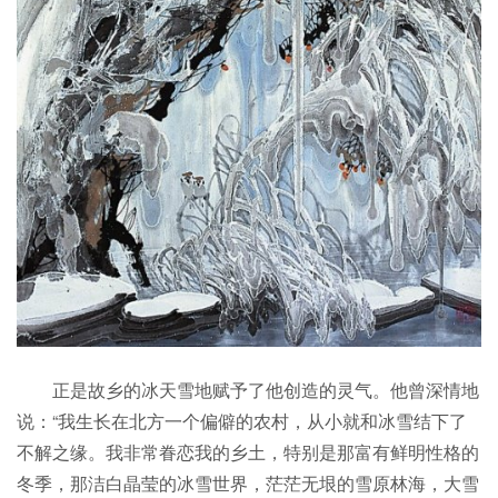
正是故乡的冰天雪地赋予了他创造的灵气。他曾深情地
说：“我生长在北方一个偏僻的农村，从小就和冰雪结下了
不解之缘。我非常眷恋我的乡土，特别是那富有鲜明性格的
冬季，那洁白晶莹的冰雪世界，茫茫无垠的雪原林海，大雪