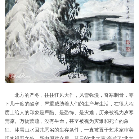
北方的严冬，往往狂风大作，风雪弥漫，奇寒刺骨，零
下几十度的酷寒，严重威胁着人们的生产与生活，在很大程
度上给人的印象是严酷、是恐怖、是灾难，历来被视为岁寒
荒凉。万物萧疏，没有生命，甚至被视为灾难和死亡的象
征。冰雪山水因其恶劣的生存条件，一直被置于艺术家审美
观的视野之外。新中国建立后，昔日的“北大荒”变成了“北大