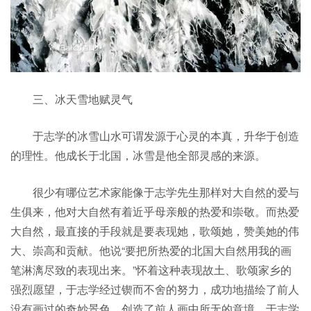
三、冰天雪地赋灵气
于志学的冰雪山水可谓发源于心灵的本真，升华于创造
的理性。他成长于北国，冰雪是他全部灵感的来源。
很少有哪位艺术家能像于志学先生那样对大自然的爱与
生俱来，他对大自然有着近乎母亲般的热爱和崇敬。而热爱
大自然，最直接的手段就是要表现她，歌颂她，赞美她的伟
大、崇高和贡献。他说“要把所热爱的北国大自然用我的画
笔淋漓尽致的表现出来。”怀着这种表现故土、歌颂家乡的
强烈愿望，于志学经过锲而不舍的努力，成功地描绘了前人
没有画过的奇妙景色。创造了前人画中所无的意境。于志学