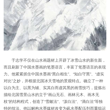
于志学不仅在山水画题材上开辟了冰雪山水的新生面，
而且刷新了中国水墨画的笔墨语言，丰富了笔墨语言的表现
力。他紧紧抓住中国水墨画“黑白相生”、“知白守黑”、“虚实
对比”之妙，并根据北国冰天雪地的景观特点。确立了一种
以白为主、以黑为辅、实其白而虚其黑的画雪技巧，提炼出
描绘北国雪景山水的立于“画山无石、画林元木、画木无
枝”的结构程式，创造了“雪皴法”、“泼白法”、“滴白法”等独
特的技法。他以解构水墨媒材改变为矾水墨配伍剂而重组运