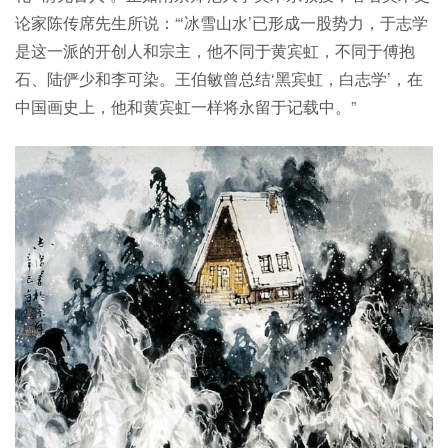
论家陈传席先生所说：“‘冰雪山水’已形成一股势力，于志学
是这一派的开创人和宗主，他不同于黄宾虹，不同于傅抱
石、陆俨少和李可染。王伯敏曾总结‘黑宾虹，白志学’，在
中国画史上，他和黄宾虹一样将永留于记载中。”