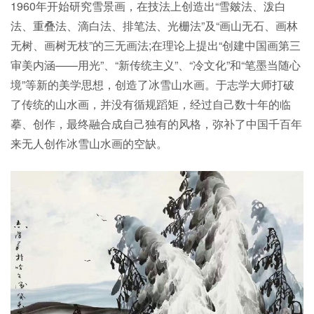
1960年开始研究雪景画，在技法上创造出“雪皴法、泼白
法、重叠法、滴白法、排笔法、光栅法”及“画山无石、画林
无树、画树无枝”的三无画法;在理论上提出“创建中国画第三
审美内涵——用光”、“新传统主义”、“冷文化”和“笔墨当随心
境”等新的美学思想，创造了冰雪山水画。于志学大师打破
了传统的山水画，并没有循规蹈矩，经过自己数十年的临
摹、创作，最终融合成自己独有的风格，弥补了中国千百年
来无人创作冰雪山水画的空缺。