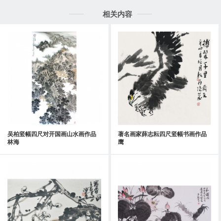
相关内容
吴柏竖幅四尺对开国画山水画作品
著名画家薛志耘四尺竖幅书画作品
林海
鹰