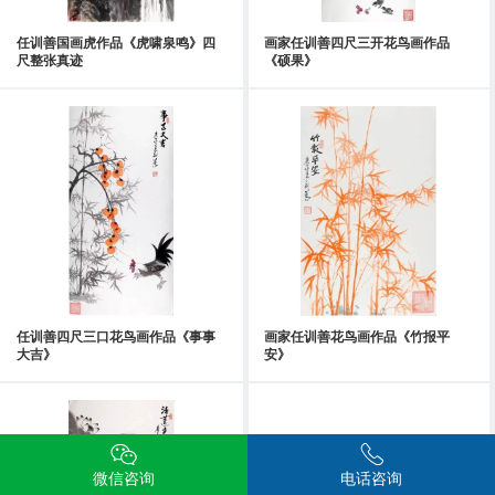
任训善国画虎作品《虎啸泉鸣》四
画家任训善四尺三开花鸟画作品
尺整张真迹
《硕果》
任训善四尺三口花鸟画作品《事事
画家任训善花鸟画作品《竹报平
大吉》
安》
微信咨询
电话咨询