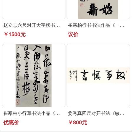
赵立志六尺对开大字榜书作品《永受嘉福》
崔寒柏行书书法作品《一元复始》可定制
￥1500元
议价
崔寒柏小行草书法小品《登鹳雀楼》可定制
姜秀真四尺对开书法《敏事慎言》行草书法作品
优惠价
￥800元