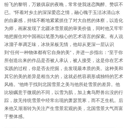
纷飞的黎明，万籁俱寂的夜晚，常常使我迷恋陶醉、赞叹不
已。”怀着对乡土的深深爱恋之情，融心魄于玉洁冰清山水
的自豪感，持续不断地紧紧抓住了对大自然的体察，以造化
为师，画家发现了北疆冰雪景观的审美价值，同时他又牢牢
地把握住对中国画以笔墨为核心的艺术语言的探索。有人说
冰溜子单调乏味，冰块呆板无情，他却从更深一层认识
到“任何一种物体都有它自身的美”，并进一步指出：“至于你
所创造出来的作品是否被人承认，被人接受，这是你在艺术
实践的过程，你是否去挖掘，去发现最本质的美。这种美和
其它的美的差异是相当大的，这就必然容易形成独特的艺术
风格。”他终于找到北国雪景之美与他所处雪景的差异。他
比较瞩意于微观的不同，以雪为肌，加上禽鸟野兽出没的行
踪，故无传统雪景中经常出现的萧瑟荒寒，而不乏生机。后
来他又渐渐转为关注产生雪景宏观的美，北国雪景大气而富
于整体感。