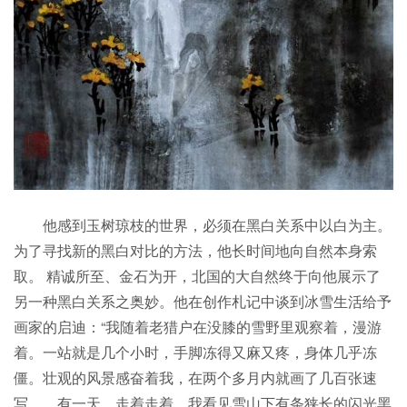
他感到玉树琼枝的世界，必须在黑白关系中以白为主。
为了寻找新的黑白对比的方法，他长时间地向自然本身索
取。 精诚所至、金石为开，北国的大自然终于向他展示了
另一种黑白关系之奥妙。他在创作札记中谈到冰雪生活给予
画家的启迪：“我随着老猎户在没膝的雪野里观察着，漫游
着。一站就是几个小时，手脚冻得又麻又疼，身体几乎冻
僵。壮观的风景感奋着我，在两个多月内就画了几百张速
写……有一天，走着走着，我看见雪山下有条狭长的闪光黑