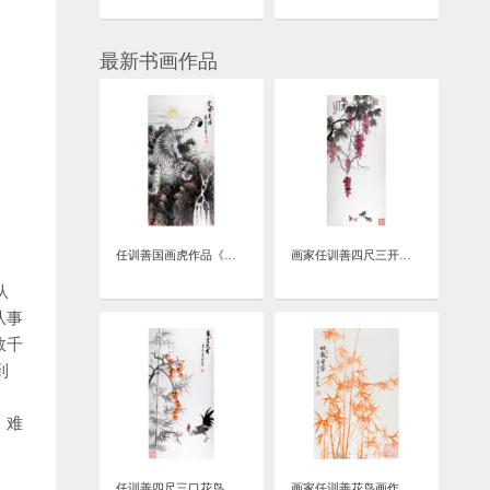
最新书画作品
任训善国画虎作品《虎啸泉鸣》四尺整张真迹
画家任训善四尺三开花鸟画作品《硕果》
从
从事
数千
到
。难
任训善四尺三口花鸟画作品《事事大吉》
画家任训善花鸟画作品《竹报平安》