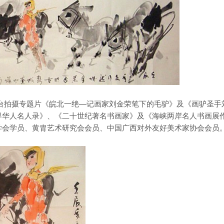
视台拍摄专题片《皖北一绝—记画家刘金荣笔下的毛驴》及《画驴圣手
界华人名人录》、《二十世纪著名书画家》及《海峡两岸名人书画展
学会学员、黄胄艺术研究会会员、中国广西对外友好美术家协会会员