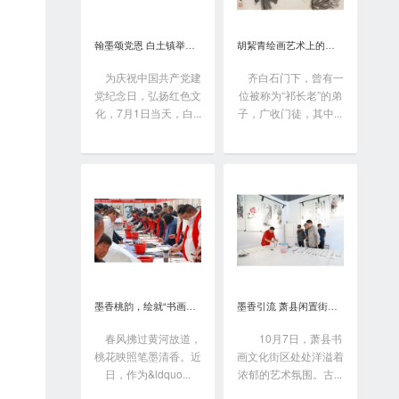
翰墨颂党恩 白土镇举办书画笔会庆“七一”
胡絜青绘画艺术上的精深造诣从何而来?
为庆祝中国共产党建
齐白石门下，曾有一
党纪念日，弘扬红色文
位被称为“祁长老”的弟
化，7月1日当天，白...
子，广收门徒，其中...
墨香桃韵，绘就“书画之乡”新画卷
墨香引流 萧县闲置街区变身书画艺术聚落
春风拂过黄河故道，
10月7日，萧县书
桃花映照笔墨清香。近
画文化街区处处洋溢着
日，作为&ldquo...
浓郁的艺术氛围。古...