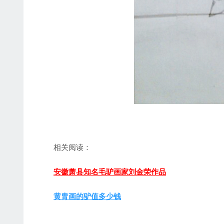
相关阅读：
安徽萧县知名毛驴画家刘金荣作品
黄胄画的驴值多少钱