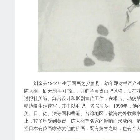
刘金荣1944年生于国画之乡萧县，幼年即对书画产
陈大羽、尉天池学习书画，并临学黄胄画驴风格，后在
过报社美编、舞台设计和影剧宣传工作，在艰苦、动荡
幅边疆生活速写，其中以毛驴、骆驼居多。1990年，
美、日、德、法等国和香港、台湾地区，被海内外收藏家
上，较多地受到黄胄、陈大羽等名家的影响而形成的。
怪日本有位画家称赞他的驴画：既有黄胄之味，也有个