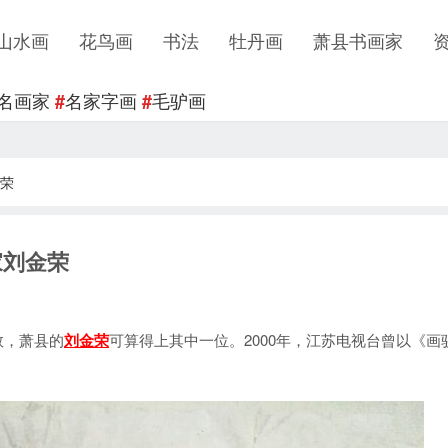
山水画
花鸟画
书法
牡丹画
萧县书画家
名画家
名家字画
毛驴画
#
#
荣
家刘金荣
，萧县的
刘金荣
可算得上其中一位。2000年，江苏电视台曾以《画