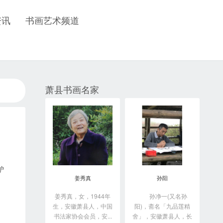
资讯
书画艺术频道
萧县书画名家
驴
姜秀真
孙阳
姜秀真，女，1944年
孙净一(又名孙
生，安徽萧县人，中国
阳)，斋名「九品莲精
书法家协会会员，安...
舍」，安徽萧县人，长