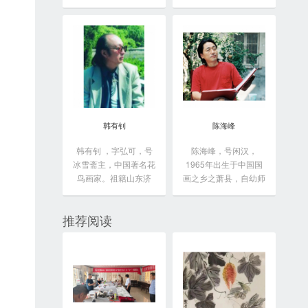
于...
韩有钊
陈海峰
韩有钊 ，字弘可，号
陈海峰，号闲汉，
冰雪斋主，中国著名花
1965年出生于中国国
鸟画家。祖籍山东济
画之乡之萧县，自幼师
南...
从...
推荐阅读