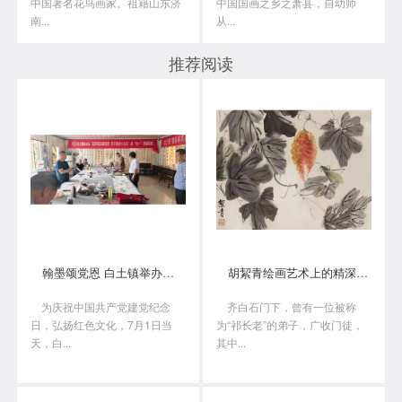
中国著名花鸟画家。祖籍山东济
中国国画之乡之萧县，自幼师
南...
从...
推荐阅读
翰墨颂党恩 白土镇举办书画笔会庆“七一”
胡絜青绘画艺术上的精深造诣从何而来?
为庆祝中国共产党建党纪念
齐白石门下，曾有一位被称
日，弘扬红色文化，7月1日当
为“祁长老”的弟子，广收门徒，
天，白...
其中...