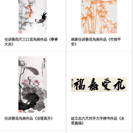
任训善四尺三口花鸟画作品《事事
画家任训善花鸟画作品《竹报平
大吉》
安》
任训善花鸟画作品《洁莲高升》
赵立志六尺对开大字榜书作品《永
受嘉福》