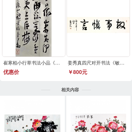
崔寒柏小行草书法小品《登鹳雀楼》可定制
姜秀真四尺对开书法《敏事慎言》行草书法作品
优惠价
￥800元
相关内容