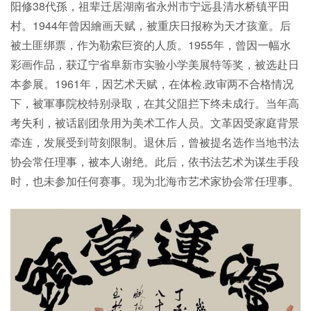
阳修38代孫，祖辈迁居湖南省永州市宁远县清水桥镇平田
村。1944年曾因繪画天赋，被重庆日报称为天才孩童。后
被土匪绑票，作为勒索巨资的人质。1955年，曾因一幅水
彩画作品，获辽宁省阜新市实验小学美展特等奖，被选赴日
本参展。1961年，因艺术天赋，在体检.政审两不合格情况
下，被軍事院校特别录取，在其父阻拦下终未成行。当年高
考失利，被话剧团彔用为美术工作人员。文革因受家庭背景
牵连，发展受到苛刻限制。退休后，曾被提名选作当地书法
协会常任理事，被本人谢绝。此后，依书法艺术为谋生手段
时，也未参加任何赛事。现为北海市艺术家协会常任理事。