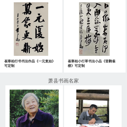
崔寒柏行书书法作品《一元复始》
崔寒柏小行草书法小品《登鹳雀
可定制
楼》可定制
萧县书画名家