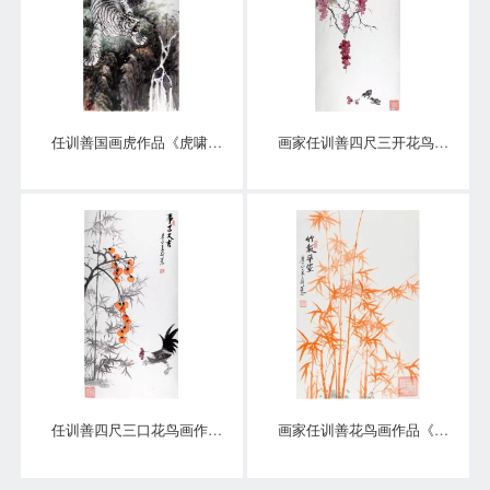
任训善国画虎作品《虎啸泉鸣》四尺整张真迹
画家任训善四尺三开花鸟画作品《硕果》
任训善四尺三口花鸟画作品《事事大吉》
画家任训善花鸟画作品《竹报平安》