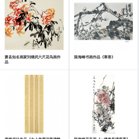
萧县知名画家刘继武六尺花鸟画作
陈海峰书画作品《寒香》
品