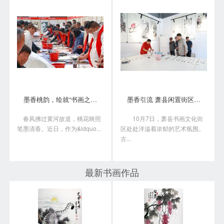
墨香桃韵，绘就“书画之乡”新画卷
墨香引流 萧县闲置街区变身书画艺术聚落
春风拂过黄河故道，桃花映照
10月7日，萧县书画文化街
笔墨清香。近日，作为&ldquo...
区处处洋溢着浓郁的艺术氛围。
古...
最新书画作品