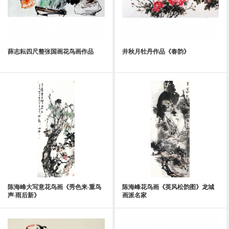
薛志耘四尺整张国画花鸟画作品
井秋月牡丹作品《春韵》
陈海峰大写意花鸟画《秀色来·重鸟
陈海峰花鸟画《英风松韵图》龙城
声·雨后新》
画派名家