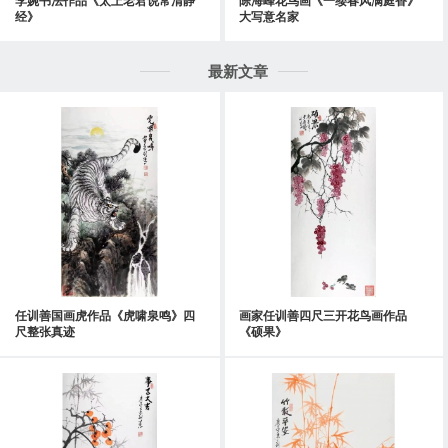
李婉书法作品《太上老君说常清静
陈海峰花鸟画《一缕春风满庭香》
经》
大写意名家
最新文章
任训善国画虎作品《虎啸泉鸣》四
画家任训善四尺三开花鸟画作品
尺整张真迹
《硕果》