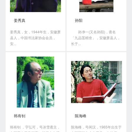
姜秀真
孙阳
姜秀真，女，1944年生，安徽萧
孙净一(又名孙阳)，斋名
县人，中国书法家协会会员，
「九品莲精舍」，安徽萧县人，
安...
长于...
韩有钊
陈海峰
韩有钊 ，字弘可，号冰雪斋主，
陈海峰，号闲汉，1965年出生于