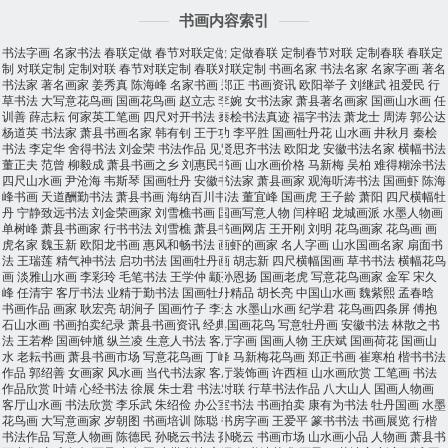
书画内容索引
书法字画
名家书法
春联定做
春节对联定做
定做春联
定制春节对联
定制春联
春联定
制
对联定制
定制对联
春节对联定制
春联对联定制
书画名家
书法名家
名家字画
著名
书法家
著名画家
姜秀真
陈海峰
名家书画
郑正
书画资讯
欧阳举子
刘继武
祖爱民
行
草书法
大写意花鸟画
国画花鸟画
赵立志
李婉
女书法家
萧县著名画家
国画山水画
任
训善
薛志耘
何家英工笔画
四尺对开书法
秦桧书法真迹
福字书法
萧龙士
周涛
郭公达
杨道英
书法家
萧县书画名家
韩有钊
王于功
李平胜
国画牡丹花
山水画
井秋月
秦桧
书法
李定华
舍得书法
刘金荣
书法作品
见贤思齐书法
欧阳龙
安徽书法名家
横幅书法
董正夫
范曾
柳毅成
萧县书画之乡
刘惠民书画
山水画价格
马新梅
吴柏
难得糊涂书法
四尺山水画
尹沧海
韦斯琴
国画牡丹
安徽书法家
萧县画家
观海听涛书法
国画虾
陈海
峰书画
天道酬勤书法
萧县书画
海纳百川书法
董宜峰
国画虎
王子龄
萧阳
四尺横幅牡
丹
宁静致远书法
刘金荣画家
刘雪樵书画
国画写意人物
闫梓昭
龙城画派
水墨人物画
单树峰
萧县书画家
行书书法
刘雪樵
萧县书画网店
王开刚
刘明
花鸟画家
花鸟画
画
虎名家
魏玉新
欧阳龙书画
惠风和畅书法
画虾的画家
名人字画
山水国画名家
扇面书
法
王瑞莲
精气神书法
启功书法
国画牡丹画
胡志新
四尺横幅国画
草书书法
横幅花鸟
画
淡雅山水画
李彩玲
毛笔书法
王学仲
颛孙恩扬
国画老虎
写意花鸟画家
金军
宋久
峰
任清宇
客厅书法
业精于勤书法
国画牡丹精品
胡长亮
中国山水画
魏紫熙
孟春晗
书画作品
画家
耿宏亮
胡涧子
国画竹子
李达
水墨山水画
纪学君
花鸟画四条屏
傅抱
石山水画
书画拍卖纪录
萧县书画资讯
经典国画花鸟
写意牡丹画
安徽书法
林散之书
法
王若桦
国画钟馗
纵兰凌
生意人书法
客厅字画
国画人物
王庆斌
国画荷花
国画山
水
老耘书画
萧县书画市场
写意花鸟画
丁峰
马新梅花鸟画
郑正书画
崔寒柏
楷书书法
作品
郭绍善
女画家
风水画
当代书法家
客厅装饰画
许西桓
山水画欣赏
工笔画
书法
作品欣赏
叶靖
心经书法
徐展
朱士君
书法对联
行草书法作品
八大山人
国画人物画
客厅山水画
书法欣赏
李乐武
朱绍俭
办公室书法
书画拍卖
康有为书法
牡丹国画
水墨
花鸟画
大写意画家
岁朝图
书画培训
陈聪
书房字画
王爱平
篆书书法
书画展览
行楷
书法作品
写意人物画
陈德民
孙晓云书法
孙晓云
书画市场
山水画小品
人物画
萧县书