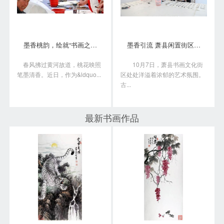
墨香桃韵，绘就“书画之乡”新画卷
墨香引流 萧县闲置街区变身书画艺术聚落
春风拂过黄河故道，桃花映照
10月7日，萧县书画文化街
笔墨清香。近日，作为&ldquo...
区处处洋溢着浓郁的艺术氛围。
古...
最新书画作品