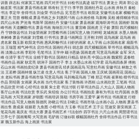
训善
薛志耘
何家英工笔画
四尺对开书法
秦桧书法真迹
福字书法
萧龙士
周涛
郭公达
杨道英
书法家
萧县书画名家
韩有钊
王于功
李平胜
国画牡丹花
山水画
井秋月
秦桧
书法
李定华
舍得书法
刘金荣
书法作品
见贤思齐书法
欧阳龙
安徽书法名家
横幅书法
董正夫
范曾
柳毅成
萧县书画之乡
刘惠民书画
山水画价格
马新梅
吴柏
难得糊涂书法
四尺山水画
尹沧海
韦斯琴
国画牡丹
安徽书法家
萧县画家
观海听涛书法
国画虾
陈海
峰书画
天道酬勤书法
萧县书画
海纳百川书法
董宜峰
国画虎
王子龄
萧阳
四尺横幅牡
丹
宁静致远书法
刘金荣画家
刘雪樵书画
国画写意人物
闫梓昭
龙城画派
水墨人物画
单树峰
萧县书画家
刘雪樵
行书书法
萧县书画网店
王开刚
刘明
花鸟画家
花鸟画
画
虎名家
魏玉新
欧阳龙书画
惠风和畅书法
画虾的画家
名人字画
山水国画名家
扇面书
法
王瑞莲
精气神书法
启功书法
国画牡丹画
胡志新
四尺横幅国画
草书书法
横幅花鸟
画
淡雅山水画
李彩玲
毛笔书法
王学仲
颛孙恩扬
国画老虎
写意花鸟画家
金军
宋久
峰
任清宇
客厅书法
业精于勤书法
国画牡丹精品
胡长亮
中国山水画
魏紫熙
孟春晗
书画作品
画家
耿宏亮
胡涧子
国画竹子
李达
水墨山水画
纪学君
花鸟画四条屏
傅抱
石山水画
书画拍卖纪录
萧县书画资讯
经典国画花鸟
写意牡丹画
安徽书法
林散之书
法
王若桦
国画钟馗
纵兰凌
生意人书法
客厅字画
国画人物
王庆斌
国画荷花
国画山
水
老耘书画
萧县书画市场
写意花鸟画
马新梅花鸟画
丁峰
郑正书画
崔寒柏
楷书书法
作品
郭绍善
女画家
风水画
当代书法家
客厅装饰画
许西桓
山水画欣赏
工笔画
书法
作品欣赏
叶靖
心经书法
徐展
朱士君
书法对联
行草书法作品
八大山人
国画人物画
客厅山水画
书法欣赏
李乐武
朱绍俭
办公室书法
书画拍卖
康有为书法
牡丹国画
水墨
花鸟画
大写意画家
岁朝图
书画培训
陈聪
书房字画
王爱平
篆书书法
书画展览
行楷
书法作品
写意人物画
陈德民
孙晓云书法
孙晓云
书画市场
山水画小品
人物画
萧县书
画出售
唐成泉
祖丽君
九鱼图
小楷书法
方玉春
书法艺术
王子云
范迪安
新安画派
工
笔花鸟画
葛庆友
书法大赛
萧县书画艺术
书法创作
四字书法
六尺山水画
周慧珺书法
兰亭七子
国画葡萄
大写意画
毛驴画
订做春联
横幅国画牡丹
舍得书法作品
行草书法
家
魏玉新作品
海上画派
书法展