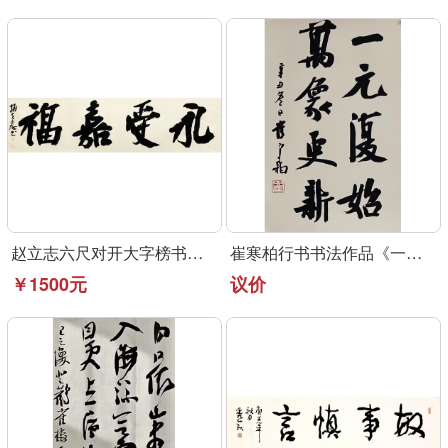
赵立志六尺对开大字榜书作品《永受嘉福》
崔寒柏行书书法作品《一元复始》可定制
￥1500元
议价