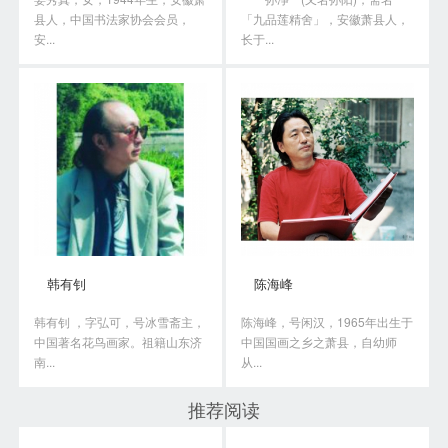
县人，中国书法家协会会员，
「九品莲精舍」，安徽萧县人，
安...
长于...
韩有钊
陈海峰
韩有钊 ，字弘可，号冰雪斋主，
陈海峰，号闲汉，1965年出生于
中国著名花鸟画家。祖籍山东济
中国国画之乡之萧县，自幼师
南...
从...
推荐阅读