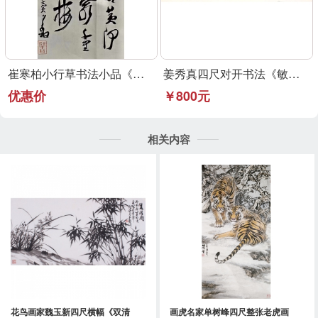
崔寒柏小行草书法小品《登鹳雀楼》可定制
姜秀真四尺对开书法《敏事慎言》行草书法作品
优惠价
￥800元
相关内容
花鸟画家魏玉新四尺横幅《双清
画虎名家单树峰四尺整张老虎画