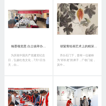
翰墨颂党恩 白土镇举办书画笔会庆“七一”
胡絜青绘画艺术上的精深造诣从何而来?
为庆祝中国共产党建党纪念
齐白石门下，曾有一位被称
日，弘扬红色文化，7月1日当
为“祁长老”的弟子，广收门徒，
天，白...
其中...