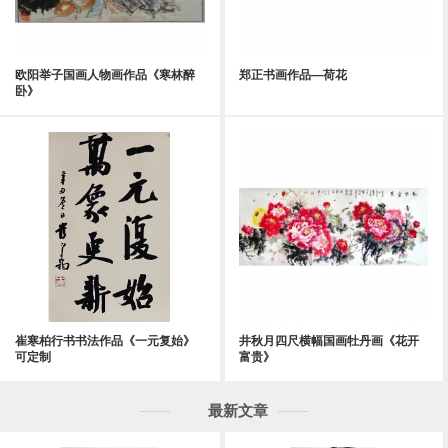
欧阳举子国画人物画作品《寒林醉
郑正书画作品—荷花
卧》
崔寒柏行书书法作品《一元复始》
井秋月四尺横幅国画牡丹画《花开
可定制
富贵》
最新文章