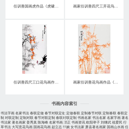
任训善国画虎作品《虎啸泉鸣》四尺整张真迹
画家任训善四尺三开花鸟画作品《硕果》
任训善四尺三口花鸟画作品《事事大吉》
画家任训善花鸟画作品《竹报平安》
书画内容索引
书法字画
名家书法
春联定做
春节对联定做
定做春联
定制春节对联
定制春联
春联定
制
对联定制
定制对联
春节对联定制
春联对联定制
书画名家
书法名家
名家字画
著名
书法家
著名画家
姜秀真
陈海峰
名家书画
郑正
书画资讯
欧阳举子
刘继武
祖爱民
行
草书法
大写意花鸟画
国画花鸟画
赵立志
李婉
女书法家
萧县著名画家
国画山水画
任