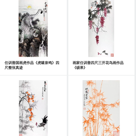
任训善国画虎作品《虎啸泉鸣》四
画家任训善四尺三开花鸟画作品
尺整张真迹
《硕果》