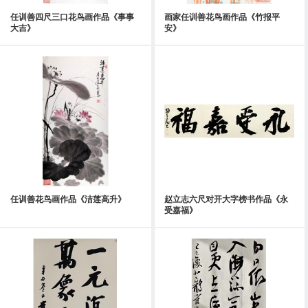
任训善四尺三口花鸟画作品《事事
画家任训善花鸟画作品《竹报平
大吉》
安》
任训善花鸟画作品《洁莲高升》
赵立志六尺对开大字榜书作品《永
受嘉福》