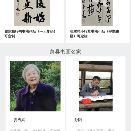
崔寒柏行书书法作品《一元复始》
崔寒柏小行草书法小品《登鹳雀
可定制
楼》可定制
萧县书画名家
姜秀真
孙阳
姜秀真，女，1944年生，安徽萧
孙净一(又名孙阳)，斋名