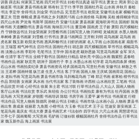
训善
薛志耘
何家英工笔画
四尺对开书法
秦桧书法真迹
福字书法
萧龙士
周涛
郭公达
杨道英
书法家
萧县书画名家
韩有钊
王于功
李平胜
国画牡丹花
山水画
井秋月
秦桧
书法
李定华
舍得书法
刘金荣
书法作品
见贤思齐书法
欧阳龙
安徽书法名家
横幅书法
董正夫
范曾
柳毅成
萧县书画之乡
刘惠民书画
山水画价格
马新梅
吴柏
难得糊涂书法
四尺山水画
尹沧海
韦斯琴
国画牡丹
安徽书法家
萧县画家
观海听涛书法
国画虾
陈海
峰书画
天道酬勤书法
萧县书画
海纳百川书法
董宜峰
国画虎
王子龄
萧阳
四尺横幅牡
丹
宁静致远书法
刘金荣画家
刘雪樵书画
国画写意人物
闫梓昭
龙城画派
水墨人物画
单树峰
萧县书画家
刘雪樵
行书书法
萧县书画网店
王开刚
刘明
花鸟画家
花鸟画
画
虎名家
魏玉新
欧阳龙书画
惠风和畅书法
画虾的画家
名人字画
山水国画名家
扇面书
法
王瑞莲
精气神书法
启功书法
国画牡丹画
胡志新
四尺横幅国画
草书书法
横幅花鸟
画
淡雅山水画
李彩玲
毛笔书法
王学仲
国画老虎
颛孙恩扬
写意花鸟画家
金军
宋久
峰
任清宇
客厅书法
业精于勤书法
国画牡丹精品
胡长亮
中国山水画
魏紫熙
孟春晗
书画作品
画家
耿宏亮
胡涧子
国画竹子
李达
水墨山水画
纪学君
花鸟画四条屏
傅抱
石山水画
书画拍卖纪录
萧县书画资讯
经典国画花鸟
写意牡丹画
安徽书法
林散之书
法
王若桦
国画钟馗
纵兰凌
生意人书法
客厅字画
国画人物
王庆斌
国画荷花
国画山
水
老耘书画
写意花鸟画
萧县书画市场
马新梅花鸟画
丁峰
郑正书画
崔寒柏
楷书书法
作品
郭绍善
女画家
风水画
当代书法家
客厅装饰画
许西桓
山水画欣赏
工笔画
书法
作品欣赏
叶靖
心经书法
徐展
朱士君
书法对联
行草书法作品
八大山人
国画人物画
客厅山水画
书法欣赏
李乐武
朱绍俭
办公室书法
书画拍卖
康有为书法
牡丹国画
水墨
花鸟画
大写意画家
岁朝图
书画培训
陈聪
书房字画
王爱平
篆书书法
书画展览
行楷
书法作品
写意人物画
陈德民
孙晓云书法
孙晓云
书画市场
山水画小品
人物画
萧县书
画出售
唐成泉
祖丽君
九鱼图
小楷书法
方玉春
书法艺术
王子云
范迪安
新安画派
工
笔花鸟画
葛庆友
书法大赛
萧县书画艺术
书法创作
四字书法
六尺山水画
周慧珺书法
兰亭七子
国画葡萄
大写意画
毛驴画
订做春联
横幅国画牡丹
舍得书法作品
行草书法
家
魏玉新作品
海上画派
书法展