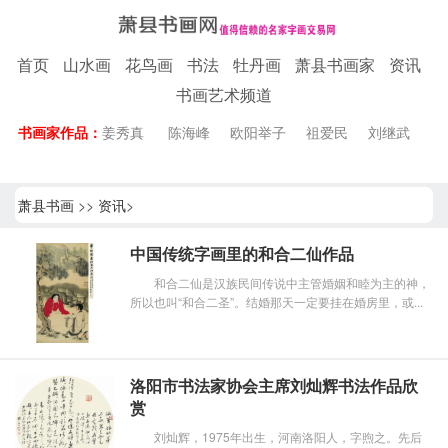
首页
山水画
花鸟画
书法
牡丹画
萧县书画家
资讯
书画艺术频道
书画家作品：
姜秀真
陈海峰
欧阳举子
祖爱民
刘继武
萧县书画
>>
资讯
>
中国传统字画里的和合二仙作品
和合二仙是汉族民间传说中主管婚姻和睦为主的神，
所以也叫“和合二圣”。结婚那天一定要挂在婚房里，或...
洛阳市书法家协会主席刘灿辉书法作品欣
赏
刘灿辉，1975年出生，河南洛阳人，字煦之。先后