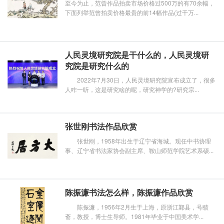
至今为止，范曾作品拍卖市场价格过500万的有70余幅，
下面列举范曾拍卖价格最贵的前14幅作品(过千万...
人民灵境研究院是干什么的，人民灵境研
究院是研究什么的
2022年7月30日，人民灵境研究院宣布成立了，很多
人咋一听，这是研究啥的呢，研究神学的?研究宗...
张世刚书法作品欣赏
张世刚，1958年出生于辽宁省海城。现任中书协理
事、辽宁省书法家协会副主席、鞍山师范学院艺术系硕...
陈振濂书法怎么样，陈振濂作品欣赏
陈振濂，1956年2月生于上海，原浙江鄞县，号赜
斋，教授，博士生导师。1981年毕业于中国美术学...