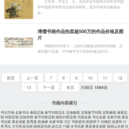
王升升，字冷之，女，先后毕业于苏州大学艺术学院
和中国美术学院书法创作高研班，现为中国书法家协会
会...
溥儒书画作品拍卖超500万的作品价格及图
片
溥儒2000年至今，上拍作品数量达到8000多幅，总
成交额17亿多，平均每平方尺拍卖价格达到10...
首页
上一页
7
8
9
10
11
12
13
下一页
末页
共
55
页
1094
条
书画内容索引
书法字画
名家书法
春联定做
春节对联定做
定做春联
定制春节对联
定制春联
春联定
制
对联定制
定制对联
春节对联定制
春联对联定制
书画名家
书法名家
名家字画
著名
书法家
著名画家
姜秀真
陈海峰
名家书画
郑正
书画资讯
欧阳举子
刘继武
祖爱民
行
草书法
大写意花鸟画
国画花鸟画
赵立志
李婉
女书法家
萧县著名画家
国画山水画
任