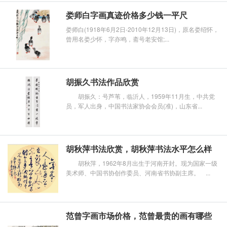
娄师白字画真迹价格多少钱一平尺
娄师白(1918年6月2日-2010年12月13日)，原名娄绍怀，
曾用名娄少怀，字亦鸣，斋号老安馆;...
胡振久书法作品欣赏
胡振久：号芦苇，临沂人，1959年11月生，中共党
员，军人出身，中国书法家协会会员(准)，山东省...
胡秋萍书法欣赏，胡秋萍书法水平怎么样
胡秋萍，1962年8月出生于河南开封。现为国家一级
美术师、中国书协创作委员、河南省书协副主席。 ...
范曾字画市场价格，范曾最贵的画有哪些