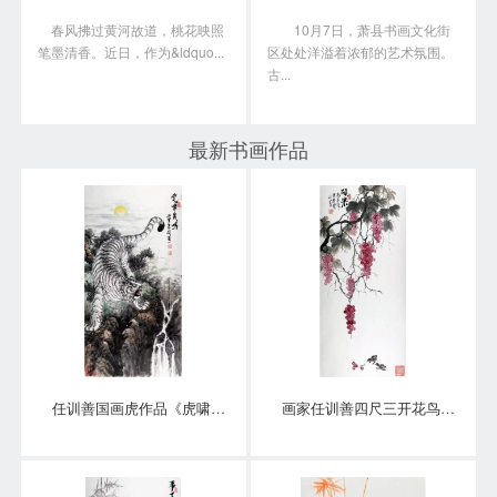
春风拂过黄河故道，桃花映照
10月7日，萧县书画文化街
笔墨清香。近日，作为&ldquo...
区处处洋溢着浓郁的艺术氛围。
古...
最新书画作品
任训善国画虎作品《虎啸泉鸣》四尺整张真迹
画家任训善四尺三开花鸟画作品《硕果》