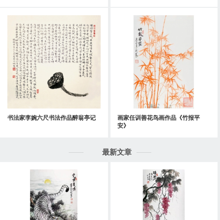
书法家李婉六尺书法作品醉翁亭记
画家任训善花鸟画作品《竹报平
安》
最新文章