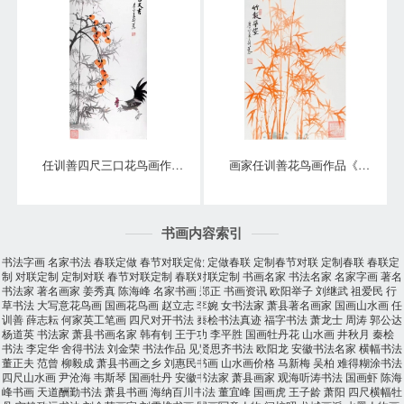
任训善四尺三口花鸟画作品《事事大吉》
画家任训善花鸟画作品《竹报平安》
书画内容索引
书法字画
名家书法
春联定做
春节对联定做
定做春联
定制春节对联
定制春联
春联定
制
对联定制
定制对联
春节对联定制
春联对联定制
书画名家
书法名家
名家字画
著名
书法家
著名画家
姜秀真
陈海峰
名家书画
郑正
书画资讯
欧阳举子
刘继武
祖爱民
行
草书法
大写意花鸟画
国画花鸟画
赵立志
李婉
女书法家
萧县著名画家
国画山水画
任
训善
薛志耘
何家英工笔画
四尺对开书法
秦桧书法真迹
福字书法
萧龙士
周涛
郭公达
杨道英
书法家
萧县书画名家
韩有钊
王于功
李平胜
国画牡丹花
山水画
井秋月
秦桧
书法
李定华
舍得书法
刘金荣
书法作品
见贤思齐书法
欧阳龙
安徽书法名家
横幅书法
董正夫
范曾
柳毅成
萧县书画之乡
刘惠民书画
山水画价格
马新梅
吴柏
难得糊涂书法
四尺山水画
尹沧海
韦斯琴
国画牡丹
安徽书法家
萧县画家
观海听涛书法
国画虾
陈海
峰书画
天道酬勤书法
萧县书画
海纳百川书法
董宜峰
国画虎
王子龄
萧阳
四尺横幅牡