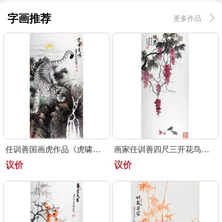
字画推荐
更多作品
任训善国画虎作品《虎啸泉鸣》四尺整张真迹
画家任训善四尺三开花鸟画作品《硕果》
议价
议价