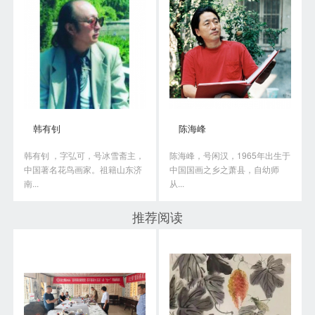
韩有钊
陈海峰
韩有钊 ，字弘可，号冰雪斋主，
陈海峰，号闲汉，1965年出生于
中国著名花鸟画家。祖籍山东济
中国国画之乡之萧县，自幼师
南...
从...
推荐阅读