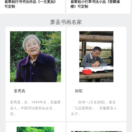
崔寒柏行书书法作品《一元复始》
崔寒柏小行草书法小品《登鹳雀
可定制
楼》可定制
萧县书画名家
姜秀真
孙阳
姜秀真，女，1944年生，安徽萧
孙净一(又名孙阳)，斋名
县人，中国书法家协会会员，
「九品莲精舍」，安徽萧县人，
安...
长于...