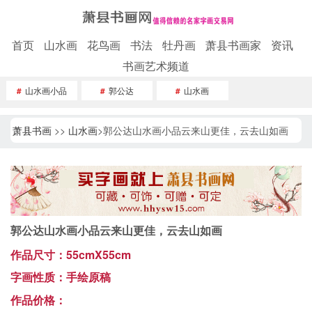
首页
山水画
花鸟画
书法
牡丹画
萧县书画家
资讯
书画艺术频道
#
山水画小品
#
郭公达
#
山水画
萧县书画
>>
山水画
>郭公达山水画小品云来山更佳，云去山如画
郭公达山水画小品云来山更佳，云去山如画
作品尺寸：55cmX55cm
字画性质：手绘原稿
作品价格：