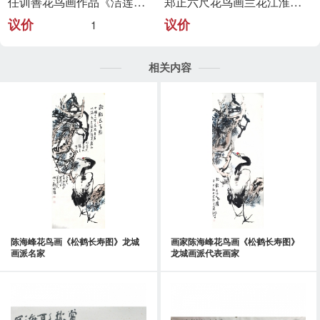
任训善花鸟画作品《洁莲高升》
郑正六尺花鸟画兰花江淮大写意代表
议价
议价
1
相关内容
陈海峰花鸟画《松鹤长寿图》龙城
画家陈海峰花鸟画《松鹤长寿图》
画派名家
龙城画派代表画家