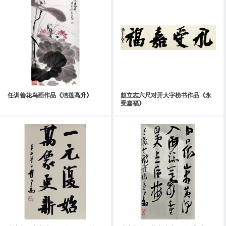
任训善花鸟画作品《洁莲高升》
赵立志六尺对开大字榜书作品《永
受嘉福》