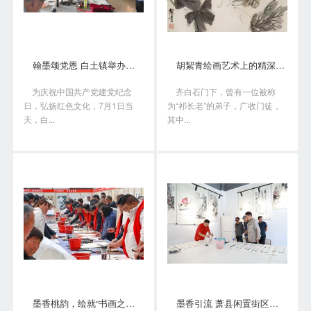
翰墨颂党恩 白土镇举办书画笔会庆“七一”
胡絜青绘画艺术上的精深造诣从何而来?
为庆祝中国共产党建党纪念
齐白石门下，曾有一位被称
日，弘扬红色文化，7月1日当
为“祁长老”的弟子，广收门徒，
天，白...
其中...
墨香桃韵，绘就“书画之乡”新画卷
墨香引流 萧县闲置街区变身书画艺术聚落