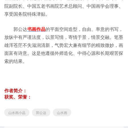
院副院长、中国五老书画院艺术总顾问、中国画学会理事、
享受国务院特殊津贴。
郭公达
书画作品
的平面空间造型，自由、率意的书写，
放纵中有严谨法度，以景写情，寄情于景，情景交融。笔墨
雄浑苍茫不失滋润清新，气势宏大兼有细节的精致微妙，画
面富有诗意。这是他遵循外师造化、中得心源和长期艰苦探
索的结果。
作者简介：
获奖、荣誉：
山水画小品
郭公达
山水画