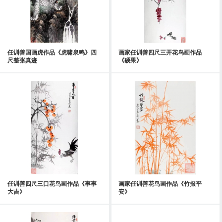
任训善国画虎作品《虎啸泉鸣》四
画家任训善四尺三开花鸟画作品
尺整张真迹
《硕果》
任训善四尺三口花鸟画作品《事事
画家任训善花鸟画作品《竹报平
大吉》
安》