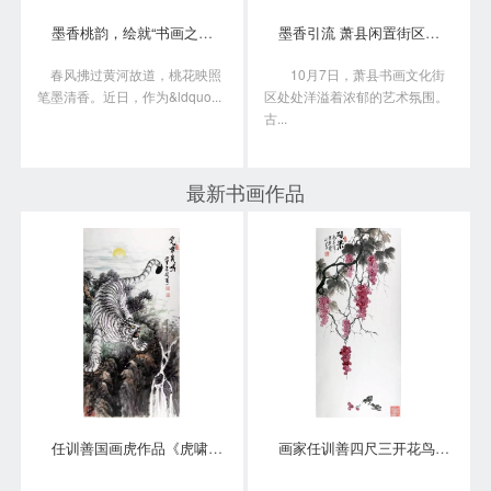
墨香桃韵，绘就“书画之乡”新画卷
墨香引流 萧县闲置街区变身书画艺术聚落
春风拂过黄河故道，桃花映照
10月7日，萧县书画文化街
笔墨清香。近日，作为&ldquo...
区处处洋溢着浓郁的艺术氛围。
古...
最新书画作品
任训善国画虎作品《虎啸泉鸣》四尺整张真迹
画家任训善四尺三开花鸟画作品《硕果》