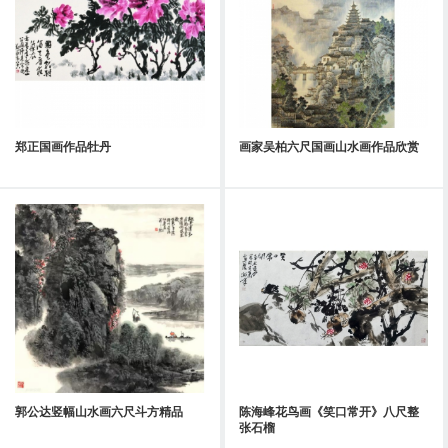
郑正国画作品牡丹
画家吴柏六尺国画山水画作品欣赏
郭公达竖幅山水画六尺斗方精品
陈海峰花鸟画《笑口常开》八尺整
张石榴