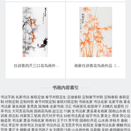
任训善四尺三口花鸟画作品《事事大吉》
画家任训善花鸟画作品《竹报平安》
书画内容索引
书法字画
名家书法
春联定做
春节对联定做
定做春联
定制春节对联
定制春联
春联定
制
对联定制
定制对联
春节对联定制
春联对联定制
书画名家
书法名家
名家字画
著名
书法家
著名画家
姜秀真
陈海峰
名家书画
郑正
书画资讯
欧阳举子
刘继武
祖爱民
行
草书法
大写意花鸟画
国画花鸟画
赵立志
李婉
女书法家
萧县著名画家
国画山水画
任
训善
薛志耘
何家英工笔画
四尺对开书法
秦桧书法真迹
福字书法
萧龙士
周涛
郭公达
杨道英
书法家
萧县书画名家
韩有钊
王于功
李平胜
国画牡丹花
山水画
井秋月
秦桧
书法
李定华
舍得书法
刘金荣
书法作品
见贤思齐书法
欧阳龙
安徽书法名家
横幅书法
范曾
董正夫
柳毅成
萧县书画之乡
刘惠民书画
山水画价格
马新梅
吴柏
难得糊涂书法