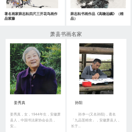
著名画家薛志耘四尺三开花鸟画作
薛志耘书画作品《高瞻远瞩》（精
品紫藤
品）
萧县书画名家
姜秀真
孙阳
姜秀真，女，1944年生，安徽萧
孙净一(又名孙阳)，斋名
县人，中国书法家协会会员，
「九品莲精舍」，安徽萧县人，
安...
长于...