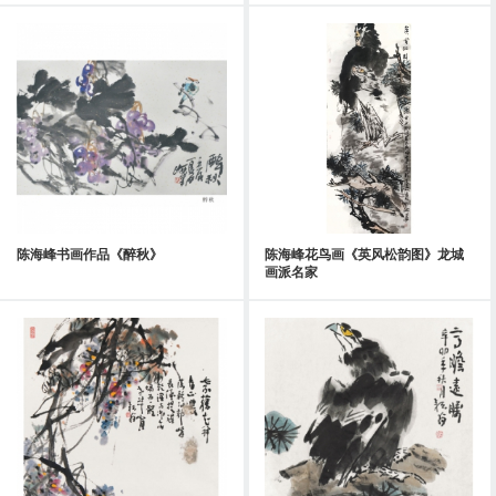
陈海峰书画作品《醉秋》
陈海峰花鸟画《英风松韵图》龙城
画派名家