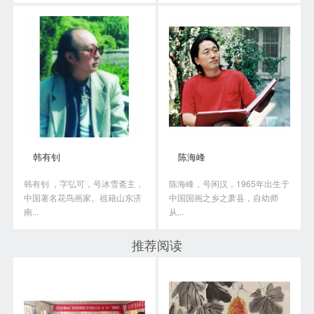
韩有钊
陈海峰
韩有钊 ，字弘可，号冰雪斋主，
陈海峰，号闲汉，1965年出生于
中国著名花鸟画家。祖籍山东济
中国国画之乡之萧县，自幼师
南...
从...
推荐阅读