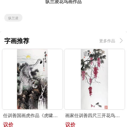
纵兰凌花鸟画作品
纵兰凌
字画推荐
更多作品
任训善国画虎作品《虎啸泉鸣》四尺整张真迹
画家任训善四尺三开花鸟画作品《硕果》
议价
议价