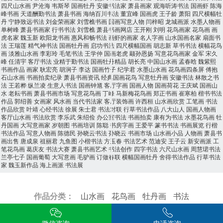
四尺山水画
尹沧海
韦斯琴
国画牡丹
安徽书法家
萧县画家
观海听涛书法
国画虾
陈海
峰书画
天道酬勤书法
萧县书画
海纳百川书法
董宜峰
国画虎
王子龄
萧阳
四尺横幅牡
丹
宁静致远书法
刘金荣画家
刘雪樵书画
国画写意人物
闫梓昭
龙城画派
水墨人物画
单树峰
萧县书画家
行书书法
刘雪樵
萧县书画网店
王开刚
刘明
花鸟画家
花鸟画
画
虎名家
魏玉新
欧阳龙书画
惠风和畅书法
画虾的画家
名人字画
山水国画名家
扇面书
法
王瑞莲
精气神书法
国画牡丹画
启功书法
四尺横幅国画
胡志新
草书书法
横幅花鸟
画
淡雅山水画
李彩玲
毛笔书法
王学仲
国画老虎
颛孙恩扬
写意花鸟画家
金军
宋久
峰
任清宇
客厅书法
业精于勤书法
国画牡丹精品
胡长亮
中国山水画
孟春晗
魏紫熙
书画作品
画家
耿宏亮
胡涧子
李达
国画竹子
纪学君
水墨山水画
花鸟画四条屏
傅抱
石山水画
书画拍卖纪录
萧县书画资讯
经典国画花鸟
写意牡丹画
安徽书法
林散之书
法
王若桦
纵兰凌
生意人书法
国画钟馗
客厅字画
国画人物
国画荷花
王庆斌
国画山
水
老耘书画
萧县书画市场
写意花鸟画
丁峰
马新梅花鸟画
郑正书画
崔寒柏
楷书书法
作品
郭绍善
女画家
风水画
当代书法家
客厅装饰画
许西桓
山水画欣赏
工笔画
书法
作品欣赏
叶靖
心经书法
徐展
朱士君
书法对联
行草书法作品
八大山人
国画人物画
客厅山水画
书法欣赏
李乐武
朱绍俭
办公室书法
书画拍卖
康有为书法
水墨花鸟画
牡
丹国画
大写意画家
岁朝图
书画培训
陈聪
书房字画
王爱平
篆书书法
书画展览
行楷
书法作品
写意人物画
陈德民
孙晓云书法
孙晓云
书画市场
山水画小品
人物画
萧县书
画出售
唐成泉
祖丽君
九鱼图
小楷书法
方玉春
书法艺术
范迪安
王子云
新安画派
工
笔花鸟画
葛庆友
书法大赛
萧县书画艺术
书法创作
四字书法
六尺山水画
周慧珺书法
兰亭七子
国画葡萄
大写意画
毛驴画
订做春联
横幅国画牡丹
舍得书法作品
行草书法
家
魏玉新作品
海上画派
书法展
作品分类：
山水画
花鸟画
牡丹画
书法
萧县书画
皖ICP备16001828号-1
萧县书画资讯
网站地图
电话：
13855768847