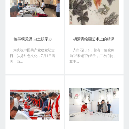
翰墨颂党恩 白土镇举办书画笔会庆“七一”
胡絜青绘画艺术上的精深造诣从何而来?
为庆祝中国共产党建党纪念
齐白石门下，曾有一位被称
日，弘扬红色文化，7月1日当
为“祁长老”的弟子，广收门徒，
天，白...
其中...