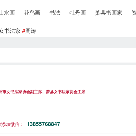
山水画
花鸟画
书法
牡丹画
萧县书画家
女书法家
周涛
#
州市女书法家协会副主席、萧县女书法家协会主席
13855768847
请添加微信：