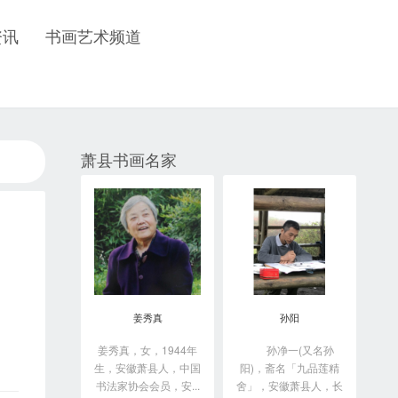
资讯
书画艺术频道
萧县书画名家
姜秀真
孙阳
姜秀真，女，1944年
孙净一(又名孙
生，安徽萧县人，中国
阳)，斋名「九品莲精
书法家协会会员，安...
舍」，安徽萧县人，长