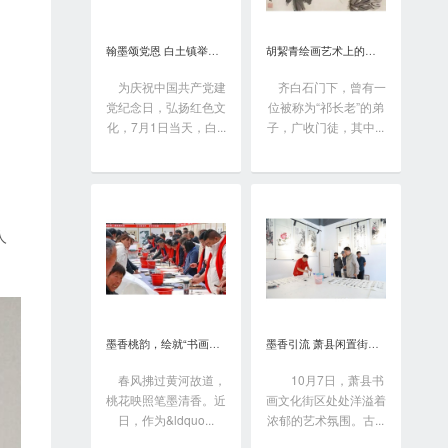
翰墨颂党恩 白土镇举办书画笔会庆“七一”
胡絜青绘画艺术上的精深造诣从何而来?
为庆祝中国共产党建
齐白石门下，曾有一
党纪念日，弘扬红色文
位被称为“祁长老”的弟
化，7月1日当天，白...
子，广收门徒，其中...
、
人
墨香桃韵，绘就“书画之乡”新画卷
墨香引流 萧县闲置街区变身书画艺术聚落
春风拂过黄河故道，
10月7日，萧县书
桃花映照笔墨清香。近
画文化街区处处洋溢着
日，作为&ldquo...
浓郁的艺术氛围。古...