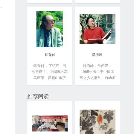
于...
，
韩有钊
陈海峰
韩有钊 ，字弘可，号
陈海峰，号闲汉，
冰雪斋主，中国著名花
1965年出生于中国国
鸟画家。祖籍山东济
画之乡之萧县，自幼师
南...
从...
推荐阅读