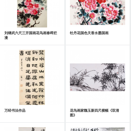
刘继武六尺三开国画花鸟画春晖烂
牡丹花国色天香水墨国画
漫
万经书法作品
花鸟画家魏玉新四尺横幅《双清
图》