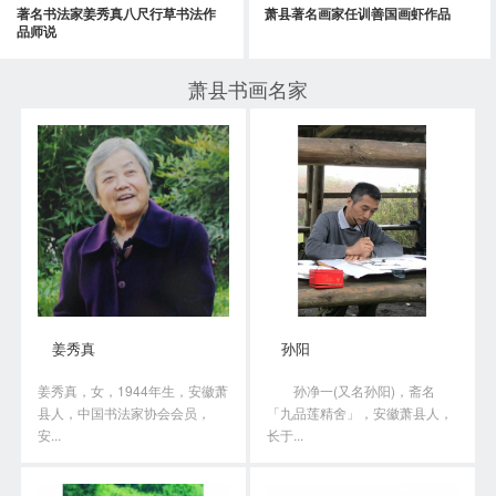
著名书法家姜秀真八尺行草书法作
萧县著名画家任训善国画虾作品
品师说
萧县书画名家
姜秀真
孙阳
姜秀真，女，1944年生，安徽萧
孙净一(又名孙阳)，斋名
县人，中国书法家协会会员，
「九品莲精舍」，安徽萧县人，
安...
长于...