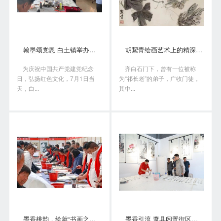
翰墨颂党恩 白土镇举办书画笔会庆“七一”
胡絜青绘画艺术上的精深造诣从何而来?
为庆祝中国共产党建党纪念
齐白石门下，曾有一位被称
日，弘扬红色文化，7月1日当
为“祁长老”的弟子，广收门徒，
天，白...
其中...
墨香桃韵，绘就“书画之乡”新画卷
墨香引流 萧县闲置街区变身书画艺术聚落