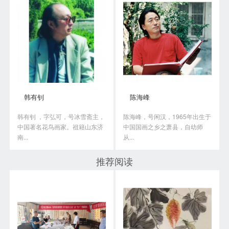
韩有钊
陈海峰
韩有钊 ，字弘可，号冰雪斋主，
陈海峰，号闲汉，1965年出生于
中国著名花鸟画家。祖籍山东济
中国国画之乡之萧县，自幼师
南...
从...
推荐阅读