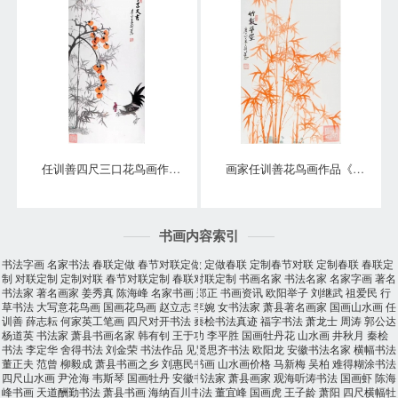
任训善四尺三口花鸟画作品《事事大吉》
画家任训善花鸟画作品《竹报平安》
书画内容索引
书法字画
名家书法
春联定做
春节对联定做
定做春联
定制春节对联
定制春联
春联定
制
对联定制
定制对联
春节对联定制
春联对联定制
书画名家
书法名家
名家字画
著名
书法家
著名画家
姜秀真
陈海峰
名家书画
郑正
书画资讯
欧阳举子
刘继武
祖爱民
行
草书法
大写意花鸟画
国画花鸟画
赵立志
李婉
女书法家
萧县著名画家
国画山水画
任
训善
薛志耘
何家英工笔画
四尺对开书法
秦桧书法真迹
福字书法
萧龙士
周涛
郭公达
杨道英
书法家
萧县书画名家
韩有钊
王于功
李平胜
国画牡丹花
山水画
井秋月
秦桧
书法
李定华
舍得书法
刘金荣
书法作品
见贤思齐书法
欧阳龙
安徽书法名家
横幅书法
董正夫
范曾
柳毅成
萧县书画之乡
刘惠民书画
山水画价格
马新梅
吴柏
难得糊涂书法
四尺山水画
尹沧海
韦斯琴
国画牡丹
安徽书法家
萧县画家
观海听涛书法
国画虾
陈海
峰书画
天道酬勤书法
萧县书画
海纳百川书法
董宜峰
国画虎
王子龄
萧阳
四尺横幅牡