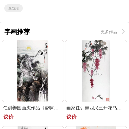
马新梅
字画推荐
更多作品
任训善国画虎作品《虎啸泉鸣》四尺整张真迹
画家任训善四尺三开花鸟画作品《硕果》
议价
议价