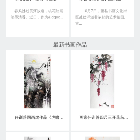
春风拂过黄河故道，桃花映照
10月7日，萧县书画文化街
笔墨清香。近日，作为&ldquo...
区处处洋溢着浓郁的艺术氛围。
古...
最新书画作品
任训善国画虎作品《虎啸泉鸣》四尺整张真迹
画家任训善四尺三开花鸟画作品《硕果》