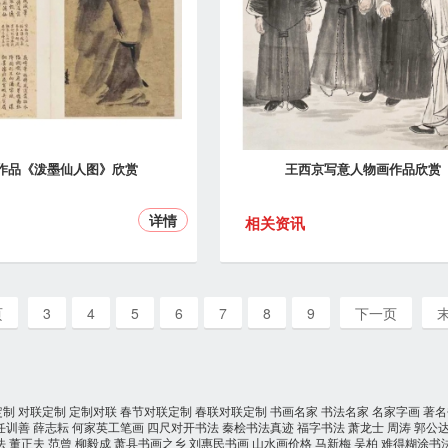
作品《泼墨仙人图》欣赏
王西京写意人物画作品欣赏
详情
相关资讯
页
3
4
5
6
7
8
9
下一页
定制
对联定制
定制对联
春节对联定制
春联对联定制
书画名家
书法名家
名家字画
著名
任训善
薛志耘
何家英工笔画
四尺对开书法
秦桧书法真迹
福字书法
萧龙士
周涛
郭公
法
董正夫
范曾
柳毅成
萧县书画之乡
刘惠民书画
山水画价格
马新梅
吴柏
难得糊涂书