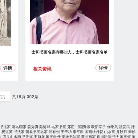
太和书画名家有哪些人，太和书画名家名单
详情
详情
相关资讯
末页
共
16
页
302
条
书法家
著名画家
姜秀真
陈海峰
名家书画
郑正
书画资讯
欧阳举子
刘继武
祖爱民
行
达
杨道英
书法家
萧县书画名家
韩有钊
王于功
李平胜
国画牡丹花
山水画
井秋月
秦桧
法
四尺山水画
尹沧海
韦斯琴
国画牡丹
安徽书法家
萧县画家
观海听涛书法
国画虾
陈