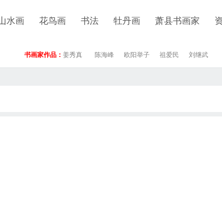
山水画
花鸟画
书法
牡丹画
萧县书画家
书画家作品：
姜秀真
陈海峰
欧阳举子
祖爱民
刘继武