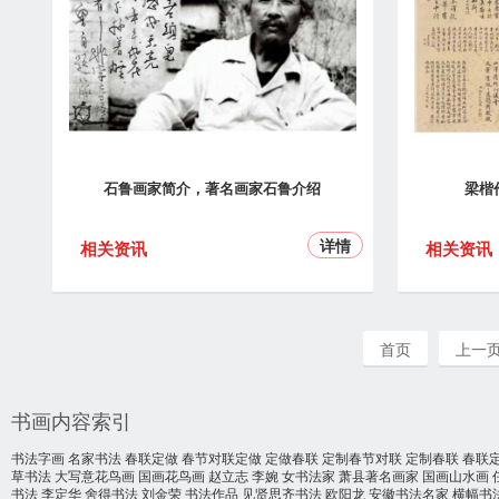
石鲁画家简介，著名画家石鲁介绍
梁楷
详情
相关资讯
相关资讯
首页
上一
书画内容索引
书法字画
名家书法
春联定做
春节对联定做
定做春联
定制春节对联
定制春联
春联
草书法
大写意花鸟画
国画花鸟画
赵立志
李婉
女书法家
萧县著名画家
国画山水画
书法
李定华
舍得书法
刘金荣
书法作品
见贤思齐书法
欧阳龙
安徽书法名家
横幅书