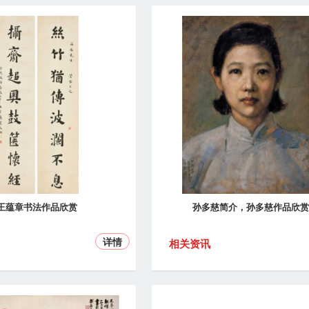
王蕴章书法作品欣赏
孙多慈简介，孙多慈作品欣赏
详情
相关资讯