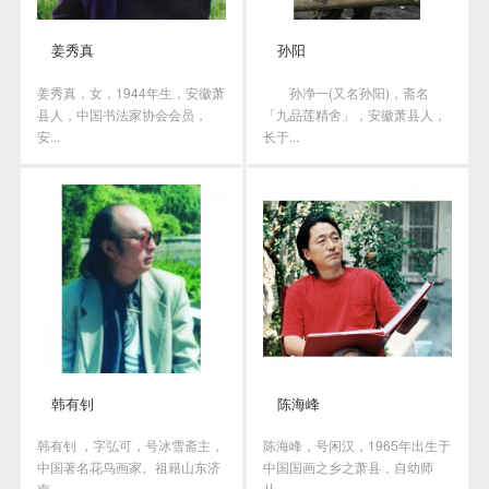
姜秀真
孙阳
姜秀真，女，1944年生，安徽萧
孙净一(又名孙阳)，斋名
县人，中国书法家协会会员，
「九品莲精舍」，安徽萧县人，
安...
长于...
韩有钊
陈海峰
韩有钊 ，字弘可，号冰雪斋主，
陈海峰，号闲汉，1965年出生于
中国著名花鸟画家。祖籍山东济
中国国画之乡之萧县，自幼师
南...
从...