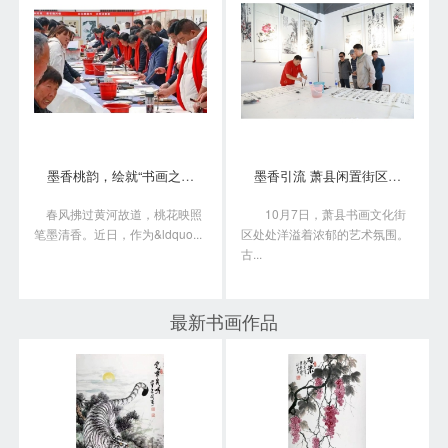
墨香桃韵，绘就“书画之乡”新画卷
墨香引流 萧县闲置街区变身书画艺术聚落
春风拂过黄河故道，桃花映照
10月7日，萧县书画文化街
笔墨清香。近日，作为&ldquo...
区处处洋溢着浓郁的艺术氛围。
古...
最新书画作品