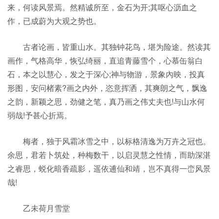
来，何读风景焉。然精诚所至，金石为开;其呕心沥血之
作，已成蔚为大观之势也。
古者论画，皆重山水。其独钟花鸟，堪为险途。然读其
画作，气格高华，恢弘绮丽，直追青藤雪个，心慕缶翁白
石，本之以慧心，发之于深心;神与物游，景象內映，投真
形图，安问楮素?画之内外，恣意挥洒，其爽朗之气，飘逸
之韵，新颖之思，劲健之笔，真乃画之伟丈夫也!与山水何
弱哉!予甚心折焉。
梅者，独于风霜冰雪之中，以标格清逸为万卉之冠也。
余思，君若卜筑处，种梅数干，以启灵慧之性情，而助深湛
之睿思，蜕化暗香疏影，遥依逋仙和靖，岂不真得一峦风景
哉!
乙未荷月雪堂