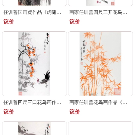
任训善国画虎作品《虎啸泉鸣》四尺整张真迹
画家任训善四尺三开花鸟画作品《硕果》
议价
议价
任训善四尺三口花鸟画作品《事事大吉》
画家任训善花鸟画作品《竹报平安》
议价
议价