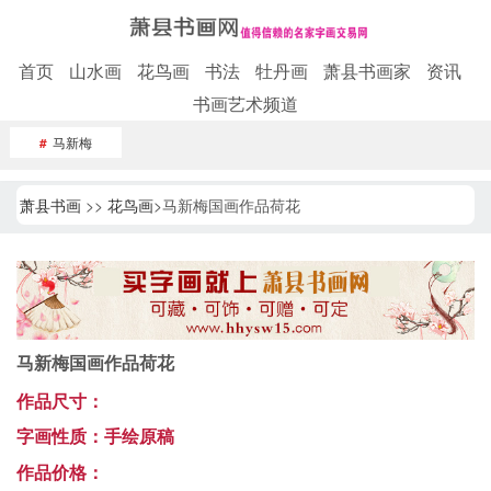
首页
山水画
花鸟画
书法
牡丹画
萧县书画家
资讯
书画艺术频道
#
马新梅
萧县书画
>>
花鸟画
>马新梅国画作品荷花
马新梅国画作品荷花
作品尺寸：
字画性质：手绘原稿
作品价格：