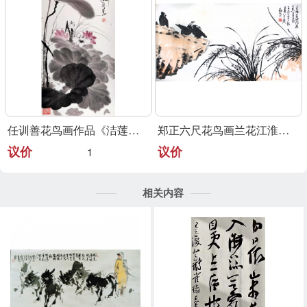
任训善花鸟画作品《洁莲高升》
郑正六尺花鸟画兰花江淮大写意代表
议价
议价
1
相关内容