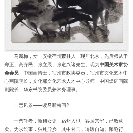
马新梅，女，安徽宿州
萧县
人，现居北京，先后师从于
郑正、高卉民、张立辰、张道兴诸先生。现为
中国美术家协
会会员
，中国画博士，宿州市政协委员，宿州市文化艺术中
心画院院长，文化部文化艺术人才中心导师，中国煤矿画院
副院长，华东书院委员兼常务理事。
一峦风景——读马新梅画作
一峦轩者，新梅女史，宿州人也。客居京华，已数载
矣。为求绘事，独处异乡，其中甘苦，冷暖自知。踉跄行