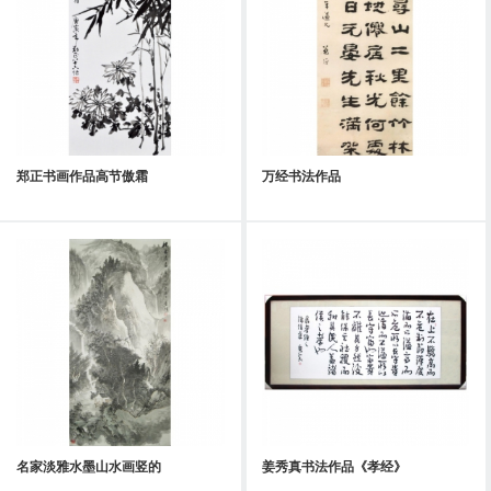
郑正书画作品高节傲霜
万经书法作品
名家淡雅水墨山水画竖的
姜秀真书法作品《孝经》