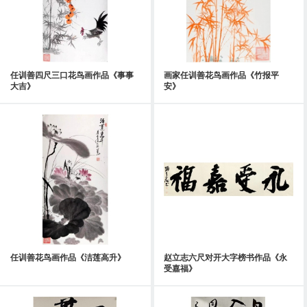
任训善四尺三口花鸟画作品《事事
画家任训善花鸟画作品《竹报平
大吉》
安》
任训善花鸟画作品《洁莲高升》
赵立志六尺对开大字榜书作品《永
受嘉福》