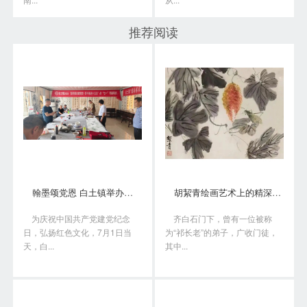
推荐阅读
翰墨颂党恩 白土镇举办书画笔会庆“七一”
胡絜青绘画艺术上的精深造诣从何而来?
为庆祝中国共产党建党纪念
齐白石门下，曾有一位被称
日，弘扬红色文化，7月1日当
为“祁长老”的弟子，广收门徒，
天，白...
其中...