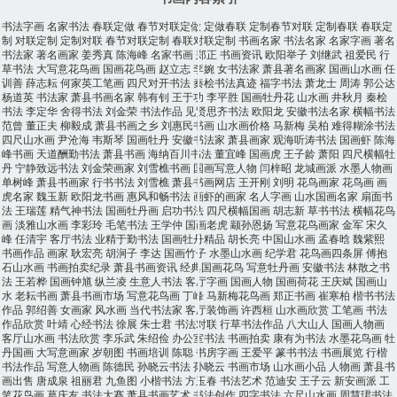
书法字画
名家书法
春联定做
春节对联定做
定做春联
定制春节对联
定制春联
春联定
制
对联定制
定制对联
春节对联定制
春联对联定制
书画名家
书法名家
名家字画
著名
书法家
著名画家
姜秀真
陈海峰
名家书画
郑正
书画资讯
欧阳举子
刘继武
祖爱民
行
草书法
大写意花鸟画
国画花鸟画
赵立志
李婉
女书法家
萧县著名画家
国画山水画
任
训善
薛志耘
何家英工笔画
四尺对开书法
秦桧书法真迹
福字书法
萧龙士
周涛
郭公达
杨道英
书法家
萧县书画名家
韩有钊
王于功
李平胜
国画牡丹花
山水画
井秋月
秦桧
书法
李定华
舍得书法
刘金荣
书法作品
见贤思齐书法
欧阳龙
安徽书法名家
横幅书法
范曾
董正夫
柳毅成
萧县书画之乡
刘惠民书画
山水画价格
马新梅
吴柏
难得糊涂书法
四尺山水画
尹沧海
韦斯琴
国画牡丹
安徽书法家
萧县画家
观海听涛书法
国画虾
陈海
峰书画
天道酬勤书法
萧县书画
海纳百川书法
董宜峰
国画虎
王子龄
萧阳
四尺横幅牡
丹
宁静致远书法
刘金荣画家
刘雪樵书画
国画写意人物
闫梓昭
龙城画派
水墨人物画
单树峰
萧县书画家
行书书法
刘雪樵
萧县书画网店
王开刚
刘明
花鸟画家
花鸟画
画
虎名家
魏玉新
欧阳龙书画
惠风和畅书法
画虾的画家
名人字画
山水国画名家
扇面书
法
王瑞莲
精气神书法
国画牡丹画
启功书法
四尺横幅国画
胡志新
草书书法
横幅花鸟
画
淡雅山水画
李彩玲
毛笔书法
王学仲
国画老虎
颛孙恩扬
写意花鸟画家
金军
宋久
峰
任清宇
客厅书法
业精于勤书法
国画牡丹精品
胡长亮
中国山水画
孟春晗
魏紫熙
书画作品
画家
耿宏亮
胡涧子
李达
国画竹子
水墨山水画
纪学君
花鸟画四条屏
傅抱
石山水画
书画拍卖纪录
萧县书画资讯
经典国画花鸟
写意牡丹画
安徽书法
林散之书
法
王若桦
国画钟馗
纵兰凌
生意人书法
客厅字画
国画人物
国画荷花
王庆斌
国画山
水
老耘书画
萧县书画市场
写意花鸟画
丁峰
马新梅花鸟画
郑正书画
崔寒柏
楷书书法
作品
郭绍善
女画家
风水画
当代书法家
客厅装饰画
许西桓
山水画欣赏
工笔画
书法
作品欣赏
叶靖
心经书法
徐展
朱士君
书法对联
行草书法作品
八大山人
国画人物画
客厅山水画
书法欣赏
李乐武
朱绍俭
办公室书法
书画拍卖
康有为书法
水墨花鸟画
牡
丹国画
大写意画家
岁朝图
书画培训
陈聪
书房字画
王爱平
篆书书法
书画展览
行楷
书法作品
写意人物画
陈德民
孙晓云书法
孙晓云
书画市场
山水画小品
人物画
萧县书
画出售
唐成泉
祖丽君
九鱼图
小楷书法
方玉春
书法艺术
范迪安
王子云
新安画派
工
笔花鸟画
葛庆友
书法大赛
萧县书画艺术
书法创作
四字书法
六尺山水画
周慧珺书法