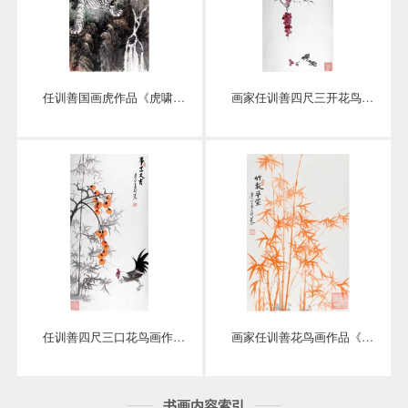
任训善国画虎作品《虎啸泉鸣》四尺整张真迹
画家任训善四尺三开花鸟画作品《硕果》
任训善四尺三口花鸟画作品《事事大吉》
画家任训善花鸟画作品《竹报平安》
书画内容索引