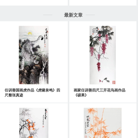
最新文章
任训善国画虎作品《虎啸泉鸣》四
画家任训善四尺三开花鸟画作品
尺整张真迹
《硕果》