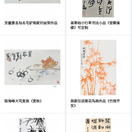
安徽萧县知名毛驴画家刘金荣作品
崔寒柏小行草书法小品《登鹳雀
楼》可定制
陈海峰大写意画《赏秋》
画家任训善花鸟画作品《竹报平
安》