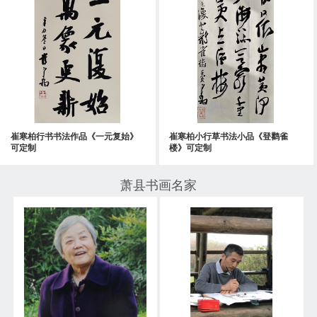
崔寒柏行书书法作品《一元复始》
崔寒柏小行草书法小品《登鹳雀
可定制
楼》可定制
萧县书画名家