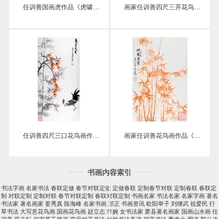
任训善国画虎作品《虎啸泉鸣》四尺整张真迹
画家任训善四尺三开花鸟画作品《硕果》
任训善四尺三口花鸟画作品《事事大吉》
画家任训善花鸟画作品《竹报平安》
书画内容索引
书法字画
名家书法
春联定做
春节对联定做
定做春联
定制春节对联
定制春联
春联定
制
对联定制
定制对联
春节对联定制
春联对联定制
书画名家
书法名家
名家字画
著名
书法家
著名画家
姜秀真
陈海峰
名家书画
郑正
书画资讯
欧阳举子
刘继武
祖爱民
行
草书法
大写意花鸟画
国画花鸟画
赵立志
李婉
女书法家
萧县著名画家
国画山水画
任
训善
薛志耘
何家英工笔画
四尺对开书法
秦桧书法真迹
福字书法
萧龙士
周涛
郭公达