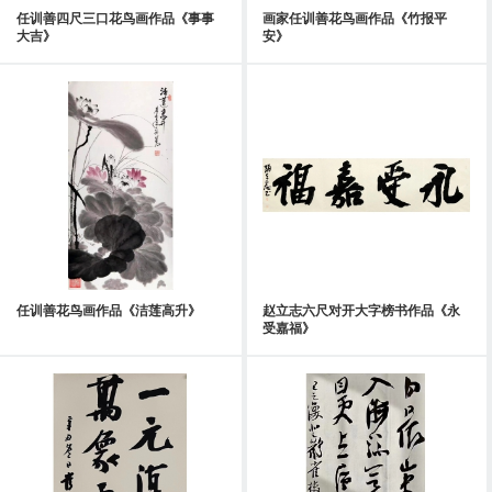
任训善四尺三口花鸟画作品《事事
画家任训善花鸟画作品《竹报平
大吉》
安》
任训善花鸟画作品《洁莲高升》
赵立志六尺对开大字榜书作品《永
受嘉福》