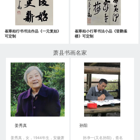
崔寒柏行书书法作品《一元复始》
崔寒柏小行草书法小品《登鹳雀
可定制
楼》可定制
萧县书画名家
姜秀真
孙阳
姜秀真，女，1944年生，安徽萧
孙净一(又名孙阳)，斋名