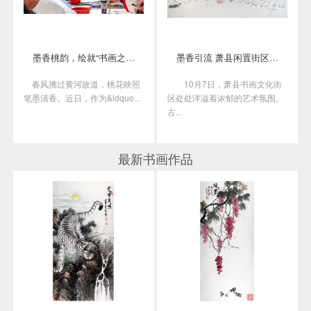
墨香桃韵，绘就“书画之乡”新画卷
墨香引流 萧县闲置街区变身书画艺术聚落
春风拂过黄河故道，桃花映照
10月7日，萧县书画文化街
笔墨清香。近日，作为&ldquo...
区处处洋溢着浓郁的艺术氛围。
古...
最新书画作品