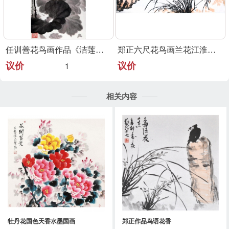
任训善花鸟画作品《洁莲高升》
郑正六尺花鸟画兰花江淮大写意代表
议价
议价
1
相关内容
牡丹花国色天香水墨国画
郑正作品鸟语花香