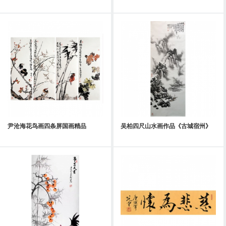
尹沧海花鸟画四条屏国画精品
吴柏四尺山水画作品《古城宿州》