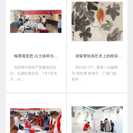
翰墨颂党恩 白土镇举办书画笔会庆“七一”
胡絜青绘画艺术上的精深造诣从何而来?
为庆祝中国共产党建党纪念
齐白石门下，曾有一位被称
日，弘扬红色文化，7月1日当
为“祁长老”的弟子，广收门徒，
天，白...
其中...