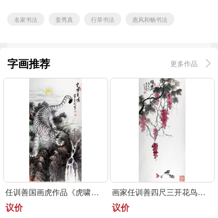
名家书法
姜秀真
行草书法
惠风和畅书法
字画推荐
更多作品
任训善国画虎作品《虎啸泉鸣》四尺整张真迹
画家任训善四尺三开花鸟画作品《硕果》
议价
议价