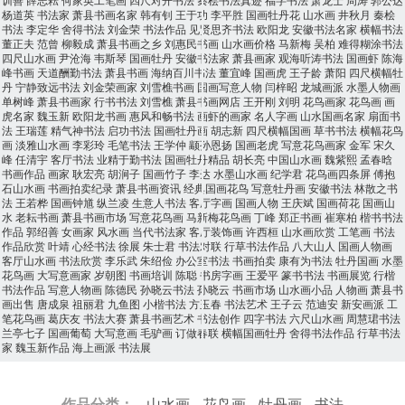
杨道英
书法家
萧县书画名家
韩有钊
王于功
李平胜
国画牡丹花
山水画
井秋月
秦桧
书法
李定华
舍得书法
刘金荣
书法作品
见贤思齐书法
欧阳龙
安徽书法名家
横幅书法
董正夫
范曾
柳毅成
萧县书画之乡
刘惠民书画
山水画价格
马新梅
吴柏
难得糊涂书法
四尺山水画
尹沧海
韦斯琴
国画牡丹
安徽书法家
萧县画家
观海听涛书法
国画虾
陈海
峰书画
天道酬勤书法
萧县书画
海纳百川书法
董宜峰
国画虎
王子龄
萧阳
四尺横幅牡
丹
宁静致远书法
刘金荣画家
刘雪樵书画
国画写意人物
闫梓昭
龙城画派
水墨人物画
单树峰
萧县书画家
行书书法
刘雪樵
萧县书画网店
王开刚
刘明
花鸟画家
花鸟画
画
虎名家
魏玉新
欧阳龙书画
惠风和畅书法
画虾的画家
名人字画
山水国画名家
扇面书
法
王瑞莲
精气神书法
启功书法
国画牡丹画
胡志新
四尺横幅国画
草书书法
横幅花鸟
画
淡雅山水画
李彩玲
毛笔书法
王学仲
颛孙恩扬
国画老虎
写意花鸟画家
金军
宋久
峰
任清宇
客厅书法
业精于勤书法
国画牡丹精品
胡长亮
中国山水画
魏紫熙
孟春晗
书画作品
画家
耿宏亮
胡涧子
国画竹子
李达
水墨山水画
纪学君
花鸟画四条屏
傅抱
石山水画
书画拍卖纪录
萧县书画资讯
经典国画花鸟
写意牡丹画
安徽书法
林散之书
法
王若桦
国画钟馗
纵兰凌
生意人书法
客厅字画
国画人物
王庆斌
国画荷花
国画山
水
老耘书画
萧县书画市场
写意花鸟画
马新梅花鸟画
丁峰
郑正书画
崔寒柏
楷书书法
作品
郭绍善
女画家
风水画
当代书法家
客厅装饰画
许西桓
山水画欣赏
工笔画
书法
作品欣赏
叶靖
心经书法
徐展
朱士君
书法对联
行草书法作品
八大山人
国画人物画
客厅山水画
书法欣赏
李乐武
朱绍俭
办公室书法
书画拍卖
康有为书法
牡丹国画
水墨
花鸟画
大写意画家
岁朝图
书画培训
陈聪
书房字画
王爱平
篆书书法
书画展览
行楷
书法作品
写意人物画
陈德民
孙晓云书法
孙晓云
书画市场
山水画小品
人物画
萧县书
画出售
唐成泉
祖丽君
九鱼图
小楷书法
方玉春
书法艺术
王子云
范迪安
新安画派
工
笔花鸟画
葛庆友
书法大赛
萧县书画艺术
书法创作
四字书法
六尺山水画
周慧珺书法
兰亭七子
国画葡萄
大写意画
毛驴画
订做春联
横幅国画牡丹
舍得书法作品
行草书法
家
魏玉新作品
海上画派
书法展
作品分类：
山水画
花鸟画
牡丹画
书法