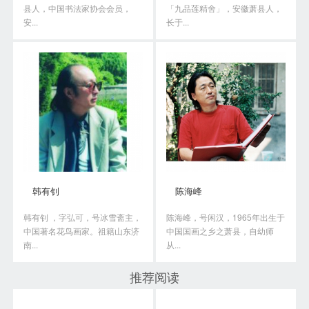
县人，中国书法家协会会员，
「九品莲精舍」，安徽萧县人，
安...
长于...
韩有钊
陈海峰
韩有钊 ，字弘可，号冰雪斋主，
陈海峰，号闲汉，1965年出生于
中国著名花鸟画家。祖籍山东济
中国国画之乡之萧县，自幼师
南...
从...
推荐阅读