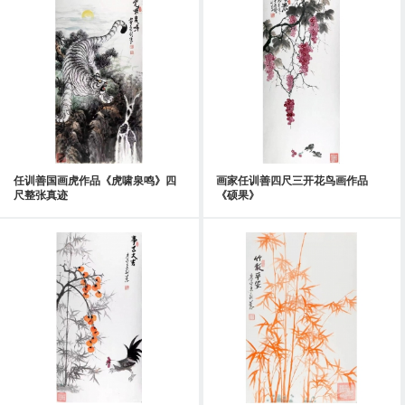
任训善国画虎作品《虎啸泉鸣》四
画家任训善四尺三开花鸟画作品
尺整张真迹
《硕果》