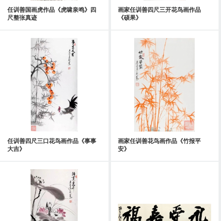
任训善国画虎作品《虎啸泉鸣》四
画家任训善四尺三开花鸟画作品
尺整张真迹
《硕果》
任训善四尺三口花鸟画作品《事事
画家任训善花鸟画作品《竹报平
大吉》
安》