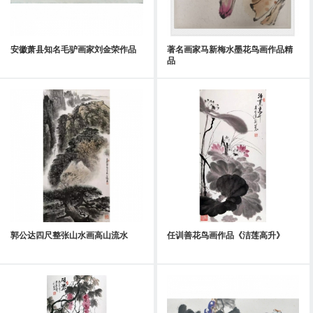
安徽萧县知名毛驴画家刘金荣作品
著名画家马新梅水墨花鸟画作品精
品
郭公达四尺整张山水画高山流水
任训善花鸟画作品《洁莲高升》