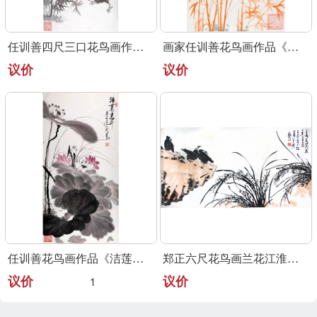
任训善四尺三口花鸟画作品《事事大吉》
画家任训善花鸟画作品《竹报平安》
议价
议价
任训善花鸟画作品《洁莲高升》
郑正六尺花鸟画兰花江淮大写意代表
议价
议价
1