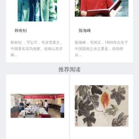
韩有钊
陈海峰
韩有钊 ，字弘可，号冰雪斋主，
陈海峰，号闲汉，1965年出生于
中国著名花鸟画家。祖籍山东济
中国国画之乡之萧县，自幼师
南...
从...
推荐阅读