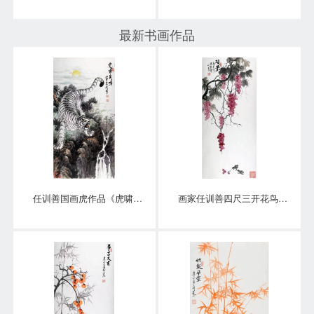
最新书画作品
任训善国画虎作品《虎啸泉鸣》四尺整张真迹
画家任训善四尺三开花鸟画作品《硕果》