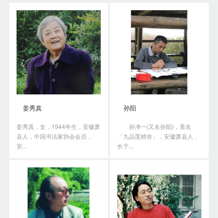
姜秀真
孙阳
姜秀真，女，1944年生，安徽萧
孙净一(又名孙阳)，斋名
县人，中国书法家协会会员，
「九品莲精舍」，安徽萧县人，
安...
长于...