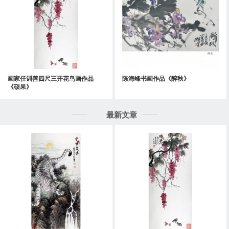
画家任训善四尺三开花鸟画作品
陈海峰书画作品《醉秋》
《硕果》
最新文章