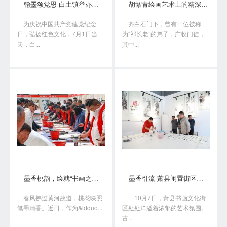
翰墨颂党恩 白土镇举办书画笔会庆“七一”
胡絜青绘画艺术上的精深造诣从何而来?
为庆祝中国共产党建党纪念
齐白石门下，曾有一位被称
日，弘扬红色文化，7月1日当
为“祁长老”的弟子，广收门徒，
天，白...
其中...
墨香桃韵，绘就“书画之乡”新画卷
墨香引流 萧县闲置街区变身书画艺术聚落
春风拂过黄河故道，桃花映照
10月7日，萧县书画文化街
笔墨清香。近日，作为&ldquo...
区处处洋溢着浓郁的艺术氛围。
古...