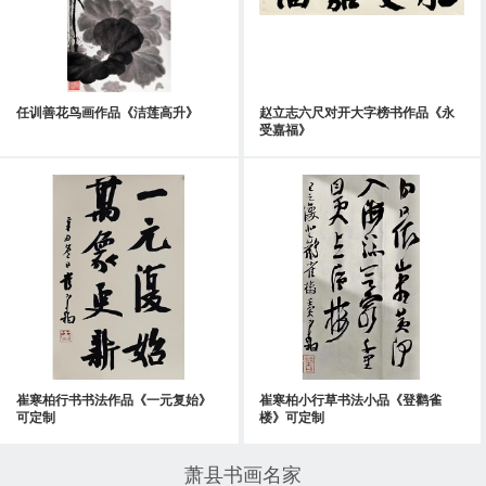
任训善花鸟画作品《洁莲高升》
赵立志六尺对开大字榜书作品《永
受嘉福》
崔寒柏行书书法作品《一元复始》
崔寒柏小行草书法小品《登鹳雀
可定制
楼》可定制
萧县书画名家