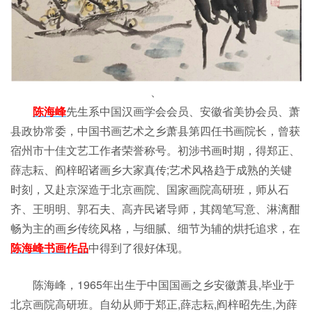
、
陈海峰
先生系中国汉画学会会员、安徽省美协会员、萧
县政协常委，中国书画艺术之乡萧县第四任书画院长，曾获
宿州市十佳文艺工作者荣誉称号。初涉书画时期，得郑正、
薛志耘、阎梓昭诸画乡大家真传;艺术风格趋于成熟的关键
时刻，又赴京深造于北京画院、国家画院高研班，师从石
齐、王明明、郭石夫、高卉民诸导师，其阔笔写意、淋漓酣
畅为主的画乡传统风格，与细腻、细节为辅的烘托追求，在
陈海峰书画作品
中得到了很好体现。
陈海峰，1965年出生于中国国画之乡安徽萧县,毕业于
北京画院高研班。自幼从师于郑正,薛志耘,阎梓昭先生,为薛