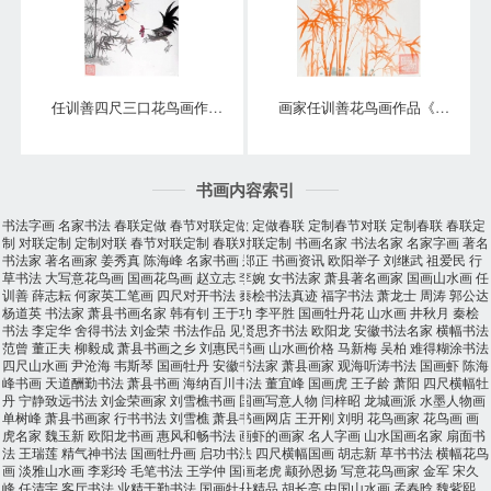
任训善四尺三口花鸟画作品《事事大吉》
画家任训善花鸟画作品《竹报平安》
书画内容索引
书法字画
名家书法
春联定做
春节对联定做
定做春联
定制春节对联
定制春联
春联定
制
对联定制
定制对联
春节对联定制
春联对联定制
书画名家
书法名家
名家字画
著名
书法家
著名画家
姜秀真
陈海峰
名家书画
郑正
书画资讯
欧阳举子
刘继武
祖爱民
行
草书法
大写意花鸟画
国画花鸟画
赵立志
李婉
女书法家
萧县著名画家
国画山水画
任
训善
薛志耘
何家英工笔画
四尺对开书法
秦桧书法真迹
福字书法
萧龙士
周涛
郭公达
杨道英
书法家
萧县书画名家
韩有钊
王于功
李平胜
国画牡丹花
山水画
井秋月
秦桧
书法
李定华
舍得书法
刘金荣
书法作品
见贤思齐书法
欧阳龙
安徽书法名家
横幅书法
范曾
董正夫
柳毅成
萧县书画之乡
刘惠民书画
山水画价格
马新梅
吴柏
难得糊涂书法
四尺山水画
尹沧海
韦斯琴
国画牡丹
安徽书法家
萧县画家
观海听涛书法
国画虾
陈海
峰书画
天道酬勤书法
萧县书画
海纳百川书法
董宜峰
国画虎
王子龄
萧阳
四尺横幅牡
丹
宁静致远书法
刘金荣画家
刘雪樵书画
国画写意人物
闫梓昭
龙城画派
水墨人物画
单树峰
萧县书画家
行书书法
刘雪樵
萧县书画网店
王开刚
刘明
花鸟画家
花鸟画
画
虎名家
魏玉新
欧阳龙书画
惠风和畅书法
画虾的画家
名人字画
山水国画名家
扇面书
法
王瑞莲
精气神书法
国画牡丹画
启功书法
四尺横幅国画
胡志新
草书书法
横幅花鸟
画
淡雅山水画
李彩玲
毛笔书法
王学仲
国画老虎
颛孙恩扬
写意花鸟画家
金军
宋久
峰
任清宇
客厅书法
业精于勤书法
国画牡丹精品
胡长亮
中国山水画
孟春晗
魏紫熙