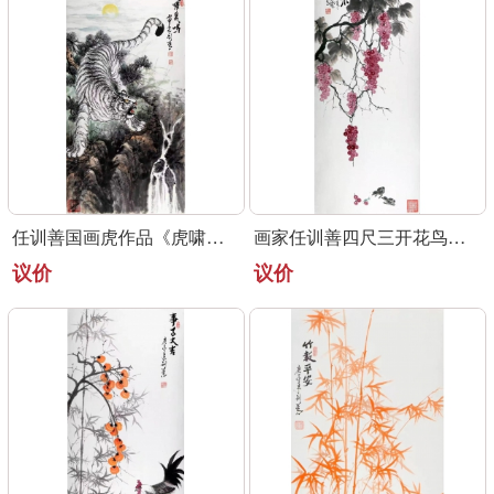
任训善国画虎作品《虎啸泉鸣》四尺整张真迹
画家任训善四尺三开花鸟画作品《硕果》
议价
议价