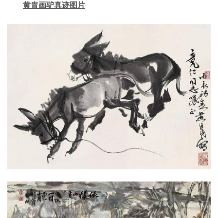
黄胄画驴真迹图片