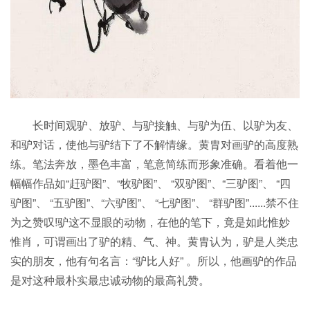
长时间观驴、放驴、与驴接触、与驴为伍、以驴为友、
和驴对话，使他与驴结下了不解情缘。黄胄对画驴的高度熟
练。笔法奔放，墨色丰富，笔意简练而形象准确。看着他一
幅幅作品如“赶驴图”、“牧驴图”、 “双驴图”、“三驴图”、 “四
驴图”、 “五驴图”、“六驴图”、 “七驴图”、 “群驴图”......禁不住
为之赞叹!驴这不显眼的动物，在他的笔下，竟是如此惟妙
惟肖，可谓画出了驴的精、气、神。黄胄认为，驴是人类忠
实的朋友，他有句名言：“驴比人好” 。所以，他画驴的作品
是对这种最朴实最忠诚动物的最高礼赞。