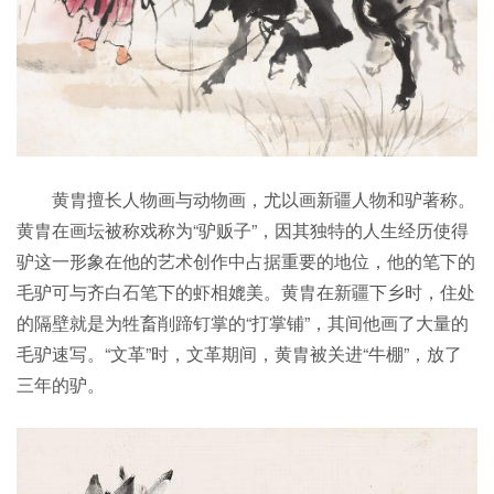
黄胄擅长人物画与动物画，尤以画新疆人物和驴著称。
黄胄在画坛被称戏称为“驴贩子”，因其独特的人生经历使得
驴这一形象在他的艺术创作中占据重要的地位，他的笔下的
毛驴可与齐白石笔下的虾相媲美。黄胄在新疆下乡时，住处
的隔壁就是为牲畜削蹄钉掌的“打掌铺”，其间他画了大量的
毛驴速写。“文革”时，文革期间，黄胄被关进“牛棚”，放了
三年的驴。