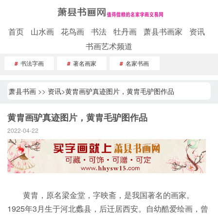
首页
山水画
花鸟画
书法
牡丹画
萧县书画家
资讯
书画艺术频道
#
书法字画
#
著名画家
#
名家书画
萧县书画
>>
资讯
>
黄胄画驴真迹图片，黄胄毛驴图作品
黄胄画驴真迹图片，黄胄毛驴图作品
2022-04-22
黄胄，原名梁金堂，字映斋，是我国著名的画家。
1925年3月生于河北蠡县，后迁居西安。自幼酷爱绘画，曾