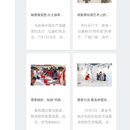
翰墨颂党恩 白土镇举办书画笔会庆“七一”
胡絜青绘画艺术上的精深造诣从何而来?
为庆祝中国共产党建
齐白石门下，曾有一
党纪念日，弘扬红色文
位被称为“祁长老”的弟
化，7月1日当天，白...
子，广收门徒，其中...
墨香桃韵，绘就“书画之乡”新画卷
墨香引流 萧县闲置街区变身书画艺术聚落
春风拂过黄河故道，
10月7日，萧县书
桃花映照笔墨清香。近
画文化街区处处洋溢着
日，作为&ldquo...
浓郁的艺术氛围。古...