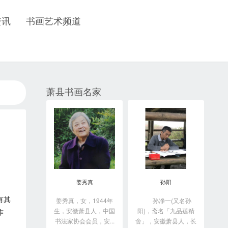
资讯
书画艺术频道
萧县书画名家
姜秀真
孙阳
有其
姜秀真，女，1944年
孙净一(又名孙
生，安徽萧县人，中国
阳)，斋名「九品莲精
作
书法家协会会员，安...
舍」，安徽萧县人，长