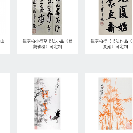
高山
崔寒柏小行草书法小品《登
崔寒柏行书书法作品《
鹳雀楼》可定制
复始》可定制