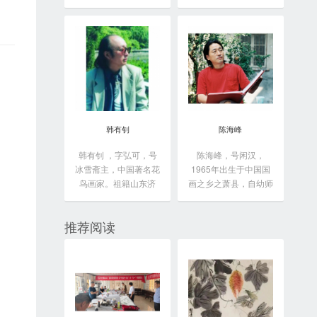
于...
韩有钊
陈海峰
韩有钊 ，字弘可，号
陈海峰，号闲汉，
冰雪斋主，中国著名花
1965年出生于中国国
鸟画家。祖籍山东济
画之乡之萧县，自幼师
南...
从...
推荐阅读