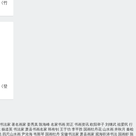
《竹
《登
书法家
著名画家
姜秀真
陈海峰
名家书画
郑正
书画资讯
欧阳举子
刘继武
祖爱民
行
达
杨道英
书法家
萧县书画名家
韩有钊
王于功
李平胜
国画牡丹花
山水画
井秋月
秦桧
法
四尺山水画
尹沧海
韦斯琴
国画牡丹
安徽书法家
萧县画家
观海听涛书法
国画虾
陈