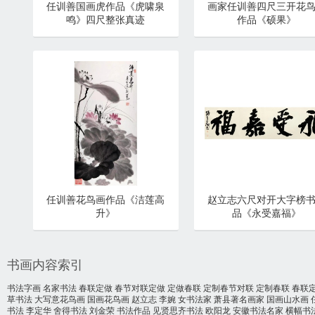
任训善国画虎作品《虎啸泉
画家任训善四尺三开花
鸣》四尺整张真迹
作品《硕果》
任训善花鸟画作品《洁莲高
赵立志六尺对开大字榜
升》
品《永受嘉福》
书画内容索引
书法字画
名家书法
春联定做
春节对联定做
定做春联
定制春节对联
定制春联
春联
草书法
大写意花鸟画
国画花鸟画
赵立志
李婉
女书法家
萧县著名画家
国画山水画
书法
李定华
舍得书法
刘金荣
书法作品
见贤思齐书法
欧阳龙
安徽书法名家
横幅书