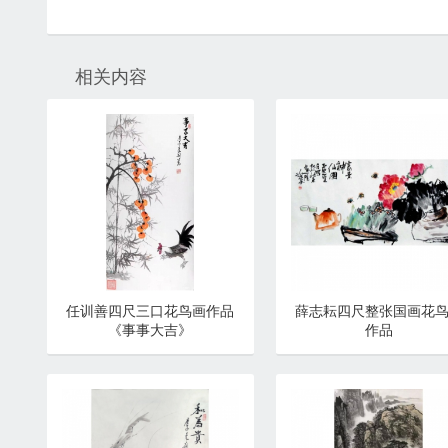
相关内容
任训善四尺三口花鸟画作品
薛志耘四尺整张国画花
《事事大吉》
作品