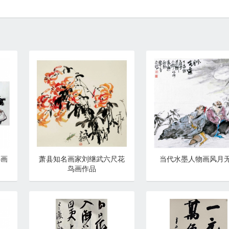
鸟画
萧县知名画家刘继武六尺花
当代水墨人物画风月
鸟画作品