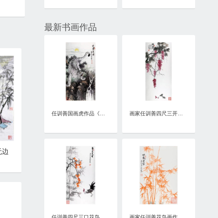
最新书画作品
任训善国画虎作品《虎啸泉鸣》四尺整张真迹
画家任训善四尺三开花鸟画作品《硕果》
无边
任训善四尺三口花鸟画作品《事事大吉》
画家任训善花鸟画作品《竹报平安》