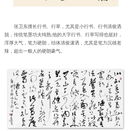
张卫东擅长行书、行草，尤其是小行书、行书清俊洒
脱，传统笔墨功夫纯熟;他的大字行书、行草写得也挺好，
浑厚大气，笔力硬朗，结体清俊潇洒，尤其是笔力沉雄老
辣，超出一般人的硬朗豪气。