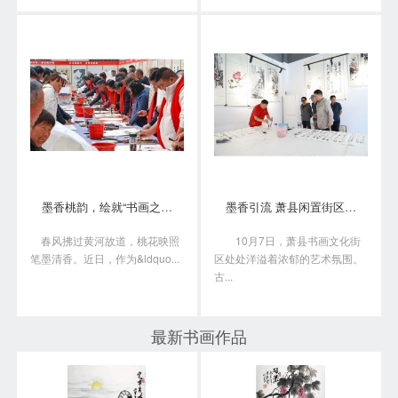
墨香桃韵，绘就“书画之乡”新画卷
墨香引流 萧县闲置街区变身书画艺术聚落
春风拂过黄河故道，桃花映照
10月7日，萧县书画文化街
笔墨清香。近日，作为&ldquo...
区处处洋溢着浓郁的艺术氛围。
古...
最新书画作品