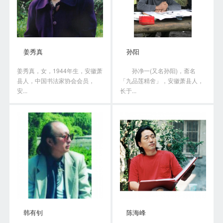
姜秀真
孙阳
姜秀真，女，1944年生，安徽萧
孙净一(又名孙阳)，斋名
县人，中国书法家协会会员，
「九品莲精舍」，安徽萧县人，
安...
长于...
韩有钊
陈海峰