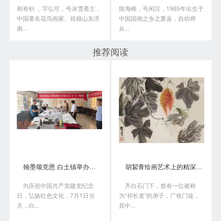
韩有钊 ，字弘可，号冰雪斋主，
陈海峰，号闲汉，1965年出生于
中国著名花鸟画家。祖籍山东济
中国国画之乡之萧县，自幼师
南...
从...
推荐阅读
翰墨颂党恩 白土镇举办书画笔会庆“七一”
胡絜青绘画艺术上的精深造诣从何而来?
为庆祝中国共产党建党纪念
齐白石门下，曾有一位被称
日，弘扬红色文化，7月1日当
为“祁长老”的弟子，广收门徒，
天，白...
其中...