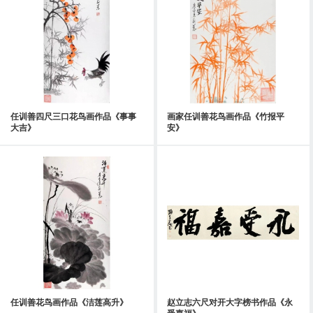
任训善四尺三口花鸟画作品《事事
画家任训善花鸟画作品《竹报平
大吉》
安》
任训善花鸟画作品《洁莲高升》
赵立志六尺对开大字榜书作品《永
受嘉福》