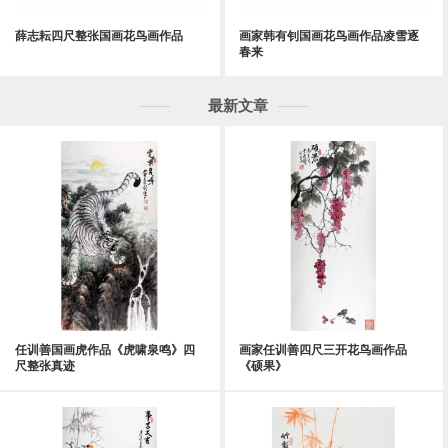
薛志耘四尺整张国画花鸟画作品
画家韩有钊国画花鸟画作品凌雪逐
春来
最新文章
任训善国画虎作品《虎啸泉鸣》四
画家任训善四尺三开花鸟画作品
尺整张真迹
《硕果》