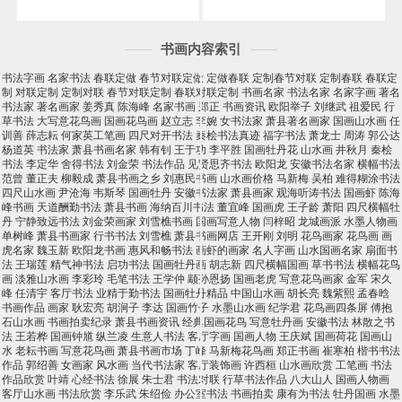
书画内容索引
书法字画
名家书法
春联定做
春节对联定做
定做春联
定制春节对联
定制春联
春联定
制
对联定制
定制对联
春节对联定制
春联对联定制
书画名家
书法名家
名家字画
著名
书法家
著名画家
姜秀真
陈海峰
名家书画
郑正
书画资讯
欧阳举子
刘继武
祖爱民
行
草书法
大写意花鸟画
国画花鸟画
赵立志
李婉
女书法家
萧县著名画家
国画山水画
任
训善
薛志耘
何家英工笔画
四尺对开书法
秦桧书法真迹
福字书法
萧龙士
周涛
郭公达
杨道英
书法家
萧县书画名家
韩有钊
王于功
李平胜
国画牡丹花
山水画
井秋月
秦桧
书法
李定华
舍得书法
刘金荣
书法作品
见贤思齐书法
欧阳龙
安徽书法名家
横幅书法
范曾
董正夫
柳毅成
萧县书画之乡
刘惠民书画
山水画价格
马新梅
吴柏
难得糊涂书法
四尺山水画
尹沧海
韦斯琴
国画牡丹
安徽书法家
萧县画家
观海听涛书法
国画虾
陈海
峰书画
天道酬勤书法
萧县书画
海纳百川书法
董宜峰
国画虎
王子龄
萧阳
四尺横幅牡
丹
宁静致远书法
刘金荣画家
刘雪樵书画
国画写意人物
闫梓昭
龙城画派
水墨人物画
单树峰
萧县书画家
行书书法
刘雪樵
萧县书画网店
王开刚
刘明
花鸟画家
花鸟画
画
虎名家
魏玉新
欧阳龙书画
惠风和畅书法
画虾的画家
名人字画
山水国画名家
扇面书
法
王瑞莲
精气神书法
启功书法
国画牡丹画
胡志新
四尺横幅国画
草书书法
横幅花鸟
画
淡雅山水画
李彩玲
毛笔书法
王学仲
颛孙恩扬
国画老虎
写意花鸟画家
金军
宋久
峰
任清宇
客厅书法
业精于勤书法
国画牡丹精品
中国山水画
胡长亮
魏紫熙
孟春晗
书画作品
画家
耿宏亮
胡涧子
李达
国画竹子
水墨山水画
纪学君
花鸟画四条屏
傅抱
石山水画
书画拍卖纪录
萧县书画资讯
经典国画花鸟
写意牡丹画
安徽书法
林散之书
法
王若桦
国画钟馗
纵兰凌
生意人书法
客厅字画
国画人物
王庆斌
国画荷花
国画山
水
老耘书画
写意花鸟画
萧县书画市场
丁峰
马新梅花鸟画
郑正书画
崔寒柏
楷书书法
作品
郭绍善
女画家
风水画
当代书法家
客厅装饰画
许西桓
山水画欣赏
工笔画
书法
作品欣赏
叶靖
心经书法
徐展
朱士君
书法对联
行草书法作品
八大山人
国画人物画
客厅山水画
书法欣赏
李乐武
朱绍俭
办公室书法
书画拍卖
康有为书法
牡丹国画
水墨