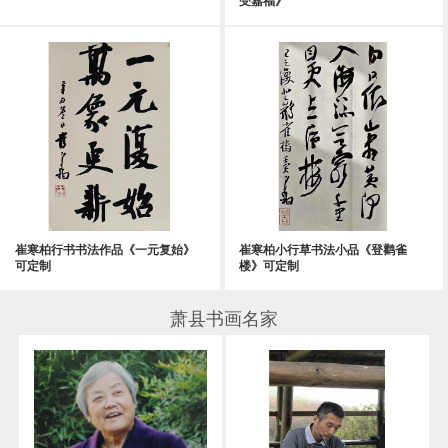
崔寒柏行书书法作品《一元复始》
崔寒柏小行草书法小品《登鹳雀
可定制
楼》可定制
萧县书画名家