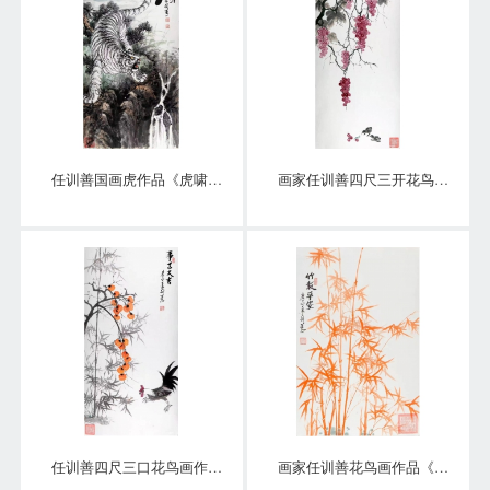
任训善国画虎作品《虎啸泉鸣》四尺整张真迹
画家任训善四尺三开花鸟画作品《硕果》
任训善四尺三口花鸟画作品《事事大吉》
画家任训善花鸟画作品《竹报平安》