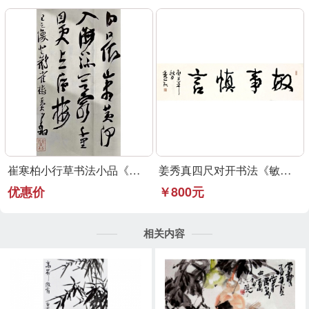
崔寒柏小行草书法小品《登鹳雀楼》可定制
姜秀真四尺对开书法《敏事慎言》行草书法作品
优惠价
￥800元
相关内容