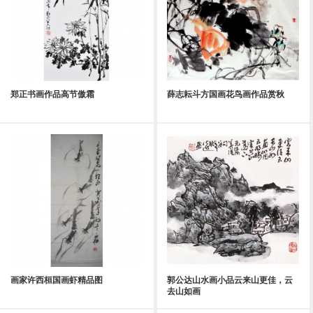
郑正书画作品高节傲霜
薛志耘斗方国画花鸟画作品赏秋
画家许西桓国画虾精品图
郭公达山水画小品云来山更佳，云
去山如画