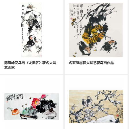
陈海峰花鸟画《龙湖客》著名大写
名家薛志耘大写意花鸟画作品
意画家