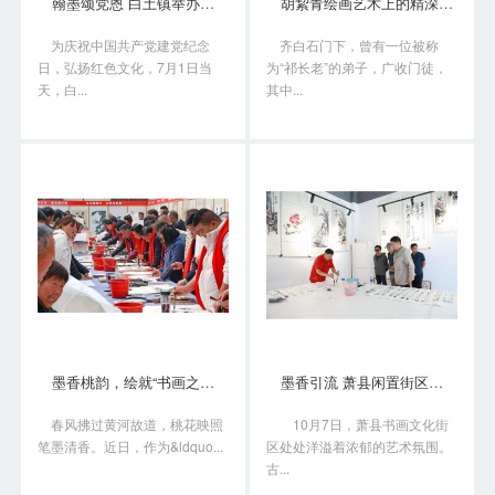
翰墨颂党恩 白土镇举办书画笔会庆“七一”
胡絜青绘画艺术上的精深造诣从何而来?
为庆祝中国共产党建党纪念
齐白石门下，曾有一位被称
日，弘扬红色文化，7月1日当
为“祁长老”的弟子，广收门徒，
天，白...
其中...
墨香桃韵，绘就“书画之乡”新画卷
墨香引流 萧县闲置街区变身书画艺术聚落
春风拂过黄河故道，桃花映照
10月7日，萧县书画文化街
笔墨清香。近日，作为&ldquo...
区处处洋溢着浓郁的艺术氛围。
古...