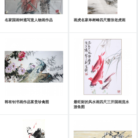
名家国画钟馗写意人物画作品
画虎名家单树峰四尺整张老虎画
韩有钊书画作品富贵珍禽图
最旺财的风水画四尺三开国画流水
游鱼图