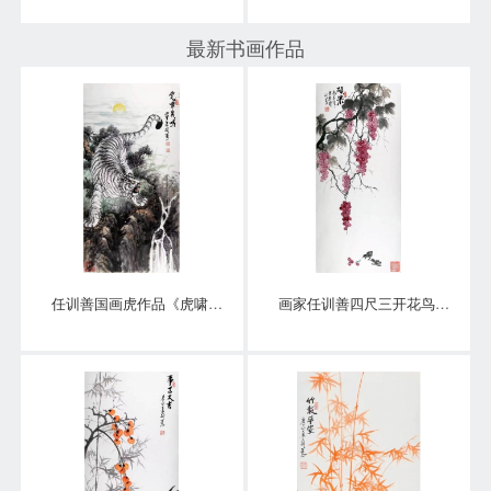
最新书画作品
任训善国画虎作品《虎啸泉鸣》四尺整张真迹
画家任训善四尺三开花鸟画作品《硕果》