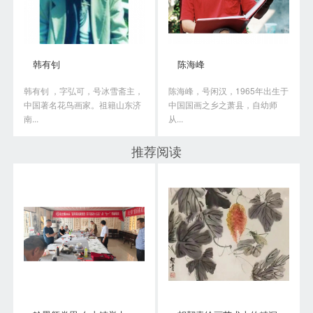
韩有钊
陈海峰
韩有钊 ，字弘可，号冰雪斋主，
陈海峰，号闲汉，1965年出生于
中国著名花鸟画家。祖籍山东济
中国国画之乡之萧县，自幼师
南...
从...
推荐阅读