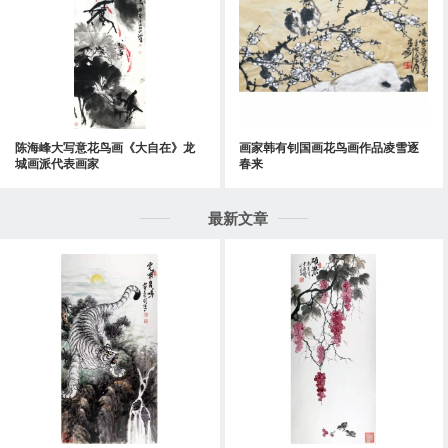
陈海峰大写意花鸟画《大自在》龙
画家韩有钊国画花鸟画作品凌雪逐
城画派代表画家
春来
最新文章