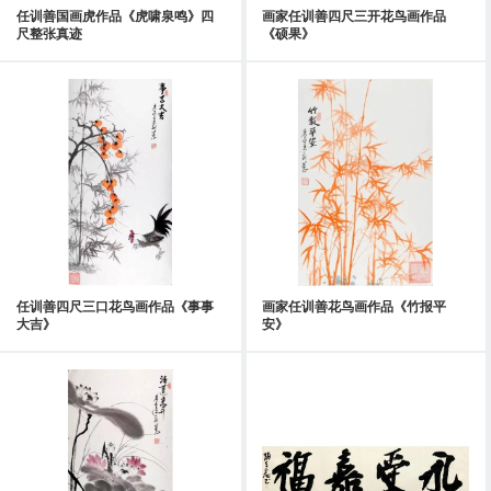
任训善国画虎作品《虎啸泉鸣》四
画家任训善四尺三开花鸟画作品
尺整张真迹
《硕果》
任训善四尺三口花鸟画作品《事事
画家任训善花鸟画作品《竹报平
大吉》
安》