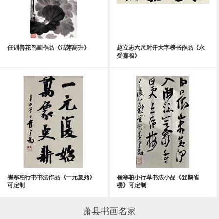
任训善花鸟画作品《洁莲高升》
赵立志六尺对开大字榜书作品《永
受嘉福》
崔寒柏行书书法作品《一元复始》
崔寒柏小行草书法小品《登鹳雀
可定制
楼》可定制
萧县书画名家