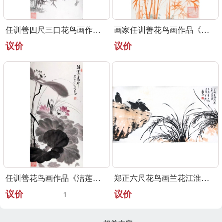
任训善四尺三口花鸟画作品《事事大吉》
画家任训善花鸟画作品《竹报平安》
议价
议价
任训善花鸟画作品《洁莲高升》
郑正六尺花鸟画兰花江淮大写意代表
议价
议价
1