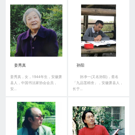
姜秀真
孙阳
姜秀真，女，1944年生，安徽萧
孙净一(又名孙阳)，斋名
县人，中国书法家协会会员，
「九品莲精舍」，安徽萧县人，
安...
长于...