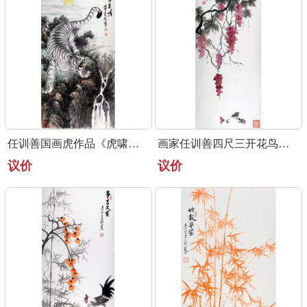
任训善国画虎作品《虎啸泉鸣》四尺整张真迹
画家任训善四尺三开花鸟画作品《硕果》
议价
议价