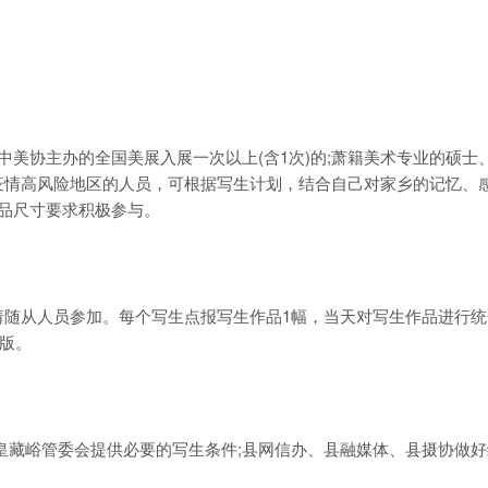
美协主办的全国美展入展一次以上(含1次)的;萧籍美术专业的硕士
疫情高风险地区的人员，可根据写生计划，结合自己对家乡的记忆、
品尺寸要求积极参与。
从人员参加。每个写生点报写生作品1幅，当天对写生作品进行统
出版。
藏峪管委会提供必要的写生条件;县网信办、县融媒体、县摄协做好