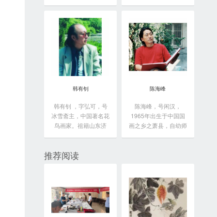
于...
韩有钊
陈海峰
韩有钊 ，字弘可，号
陈海峰，号闲汉，
冰雪斋主，中国著名花
1965年出生于中国国
鸟画家。祖籍山东济
画之乡之萧县，自幼师
南...
从...
推荐阅读