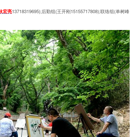
耿宏亮
13718319695);后勤组(王开刚15155717808);联络组(单树峰