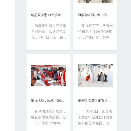
翰墨颂党恩 白土镇举办书画笔会庆“七一”
胡絜青绘画艺术上的精深造诣从何而来?
为庆祝中国共产党建
齐白石门下，曾有一
党纪念日，弘扬红色文
位被称为“祁长老”的弟
化，7月1日当天，白...
子，广收门徒，其中...
墨香桃韵，绘就“书画之乡”新画卷
墨香引流 萧县闲置街区变身书画艺术聚落
春风拂过黄河故道，
10月7日，萧县书
桃花映照笔墨清香。近
画文化街区处处洋溢着
日，作为&ldquo...
浓郁的艺术氛围。古...