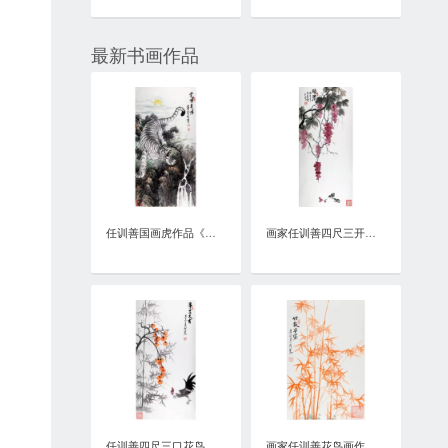
最新书画作品
任训善国画虎作品《虎啸泉鸣》四尺整张真迹
画家任训善四尺三开花鸟画作品《硕果》
任训善四尺三口花鸟画作品《事事大吉》
画家任训善花鸟画作品《竹报平安》