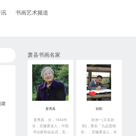
资讯
书画艺术频道
萧县书画名家
创建
姜秀真
孙阳
姜秀真，女，1944年
孙净一(又名孙
生，安徽萧县人，中国
阳)，斋名「九品莲精
书法家协会会员，安...
舍」，安徽萧县人，长