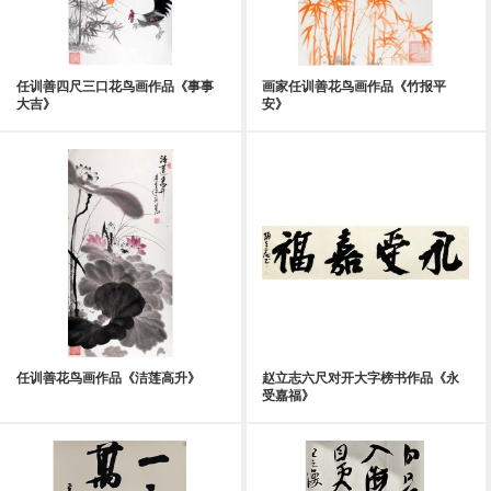
任训善四尺三口花鸟画作品《事事
画家任训善花鸟画作品《竹报平
大吉》
安》
任训善花鸟画作品《洁莲高升》
赵立志六尺对开大字榜书作品《永
受嘉福》