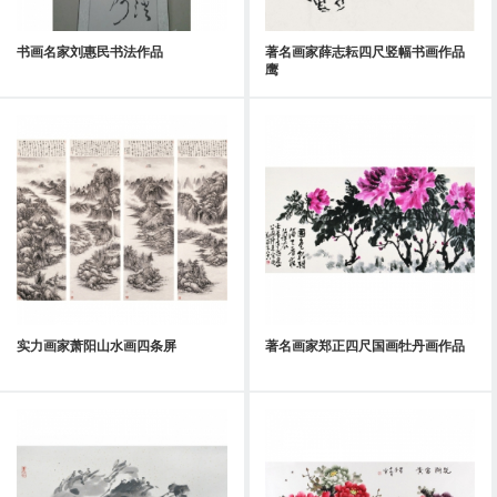
书画名家刘惠民书法作品
著名画家薛志耘四尺竖幅书画作品
鹰
实力画家萧阳山水画四条屏
著名画家郑正四尺国画牡丹画作品