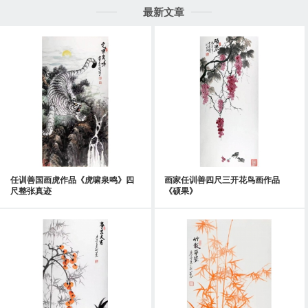
最新文章
任训善国画虎作品《虎啸泉鸣》四
画家任训善四尺三开花鸟画作品
尺整张真迹
《硕果》