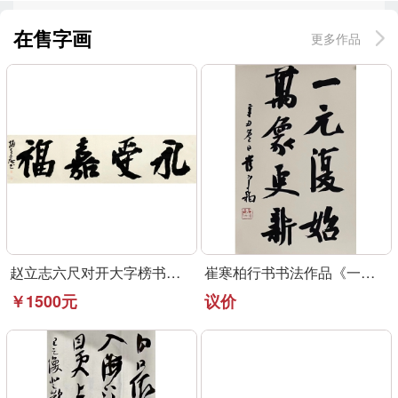
在售字画
更多作品
赵立志六尺对开大字榜书作品《永受嘉福》
崔寒柏行书书法作品《一元复始》可定制
￥1500元
议价