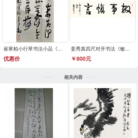
崔寒柏小行草书法小品《登鹳雀楼》可定制
姜秀真四尺对开书法《敏事慎言》行草书法作品
优惠价
￥800元
相关内容