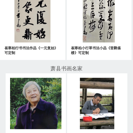
崔寒柏行书书法作品《一元复始》
崔寒柏小行草书法小品《登鹳雀
可定制
楼》可定制
萧县书画名家