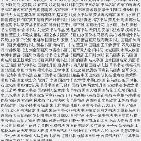
制
对联定制
定制对联
春节对联定制
春联对联定制
书画名家
书法名家
名家字画
著名
书法家
著名画家
姜秀真
陈海峰
名家书画
郑正
书画资讯
欧阳举子
刘继武
祖爱民
行
草书法
大写意花鸟画
国画花鸟画
赵立志
李婉
女书法家
萧县著名画家
国画山水画
任
训善
薛志耘
何家英工笔画
四尺对开书法
秦桧书法真迹
福字书法
萧龙士
周涛
郭公达
杨道英
书法家
萧县书画名家
韩有钊
王于功
李平胜
国画牡丹花
山水画
井秋月
秦桧
书法
李定华
舍得书法
刘金荣
书法作品
见贤思齐书法
欧阳龙
安徽书法名家
横幅书法
范曾
董正夫
柳毅成
萧县书画之乡
刘惠民书画
山水画价格
马新梅
吴柏
难得糊涂书法
四尺山水画
尹沧海
韦斯琴
国画牡丹
安徽书法家
萧县画家
观海听涛书法
国画虾
陈海
峰书画
天道酬勤书法
萧县书画
海纳百川书法
董宜峰
国画虎
王子龄
萧阳
四尺横幅牡
丹
宁静致远书法
刘金荣画家
刘雪樵书画
国画写意人物
闫梓昭
龙城画派
水墨人物画
单树峰
萧县书画家
刘雪樵
行书书法
萧县书画网店
王开刚
刘明
花鸟画家
花鸟画
画
虎名家
魏玉新
欧阳龙书画
惠风和畅书法
画虾的画家
名人字画
山水国画名家
扇面书
法
王瑞莲
精气神书法
国画牡丹画
启功书法
四尺横幅国画
胡志新
草书书法
横幅花鸟
画
淡雅山水画
李彩玲
毛笔书法
王学仲
国画老虎
颛孙恩扬
写意花鸟画家
金军
宋久
峰
任清宇
客厅书法
业精于勤书法
国画牡丹精品
中国山水画
胡长亮
孟春晗
魏紫熙
书画作品
画家
耿宏亮
胡涧子
李达
国画竹子
纪学君
水墨山水画
花鸟画四条屏
傅抱
石山水画
书画拍卖纪录
萧县书画资讯
经典国画花鸟
写意牡丹画
安徽书法
林散之书
法
王若桦
生意人书法
国画钟馗
纵兰凌
客厅字画
国画人物
国画荷花
王庆斌
国画山
水
老耘书画
萧县书画市场
写意花鸟画
丁峰
马新梅花鸟画
郑正书画
崔寒柏
楷书书法
作品
郭绍善
女画家
风水画
当代书法家
客厅装饰画
许西桓
山水画欣赏
工笔画
书法
作品欣赏
叶靖
心经书法
徐展
朱士君
书法对联
行草书法作品
八大山人
国画人物画
客厅山水画
书法欣赏
李乐武
朱绍俭
办公室书法
书画拍卖
康有为书法
水墨花鸟画
牡
丹国画
大写意画家
岁朝图
书画培训
陈聪
书房字画
王爱平
篆书书法
书画展览
行楷
书法作品
写意人物画
陈德民
孙晓云书法
孙晓云
书画市场
山水画小品
人物画
萧县书
画出售
唐成泉
祖丽君
九鱼图
小楷书法
方玉春
书法艺术
范迪安
王子云
新安画派
工
笔花鸟画
葛庆友
书法大赛
萧县书画艺术
书法创作
四字书法
六尺山水画
周慧珺书法
兰亭七子
国画葡萄
大写意画
毛驴画
订做春联
横幅国画牡丹
舍得书法作品
行草书法
家
魏玉新作品
海上画派
书法展