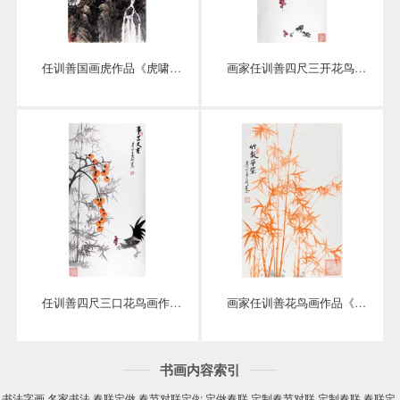
任训善国画虎作品《虎啸泉鸣》四尺整张真迹
画家任训善四尺三开花鸟画作品《硕果》
任训善四尺三口花鸟画作品《事事大吉》
画家任训善花鸟画作品《竹报平安》
书画内容索引
书法字画
名家书法
春联定做
春节对联定做
定做春联
定制春节对联
定制春联
春联定