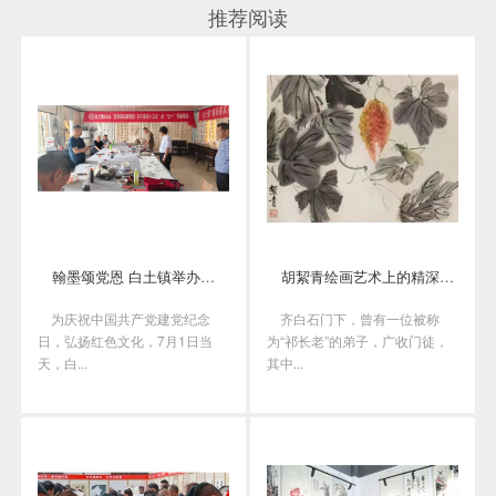
推荐阅读
翰墨颂党恩 白土镇举办书画笔会庆“七一”
胡絜青绘画艺术上的精深造诣从何而来?
为庆祝中国共产党建党纪念
齐白石门下，曾有一位被称
日，弘扬红色文化，7月1日当
为“祁长老”的弟子，广收门徒，
天，白...
其中...