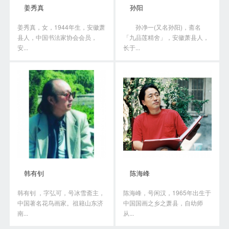
姜秀真
孙阳
姜秀真，女，1944年生，安徽萧
孙净一(又名孙阳)，斋名
县人，中国书法家协会会员，
「九品莲精舍」，安徽萧县人，
安...
长于...
韩有钊
陈海峰
韩有钊 ，字弘可，号冰雪斋主，
陈海峰，号闲汉，1965年出生于
中国著名花鸟画家。祖籍山东济
中国国画之乡之萧县，自幼师
南...
从...