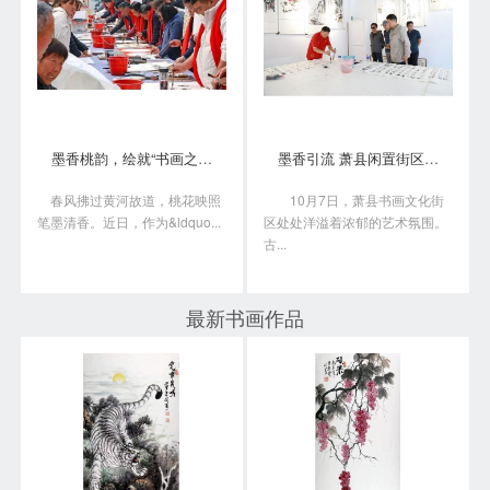
墨香桃韵，绘就“书画之乡”新画卷
墨香引流 萧县闲置街区变身书画艺术聚落
春风拂过黄河故道，桃花映照
10月7日，萧县书画文化街
笔墨清香。近日，作为&ldquo...
区处处洋溢着浓郁的艺术氛围。
古...
最新书画作品