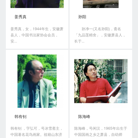
姜秀真
孙阳
姜秀真，女，1944年生，安徽萧
孙净一(又名孙阳)，斋名
县人，中国书法家协会会员，
「九品莲精舍」，安徽萧县人，
安...
长于...
韩有钊
陈海峰
韩有钊 ，字弘可，号冰雪斋主，
陈海峰，号闲汉，1965年出生于
中国著名花鸟画家。祖籍山东济
中国国画之乡之萧县，自幼师