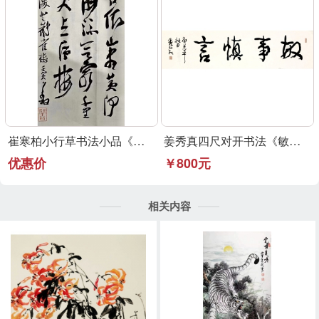
崔寒柏小行草书法小品《登鹳雀楼》可定制
姜秀真四尺对开书法《敏事慎言》行草书法作品
优惠价
￥800元
相关内容