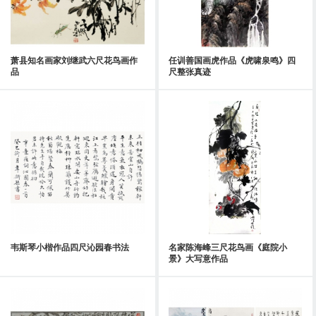
萧县知名画家刘继武六尺花鸟画作
任训善国画虎作品《虎啸泉鸣》四
品
尺整张真迹
韦斯琴小楷作品四尺沁园春书法
名家陈海峰三尺花鸟画《庭院小
景》大写意作品