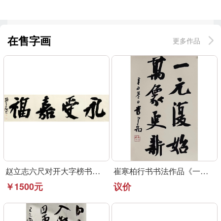
在售字画
更多作品
赵立志六尺对开大字榜书作品《永受嘉福》
崔寒柏行书书法作品《一元复始》可定制
￥1500元
议价