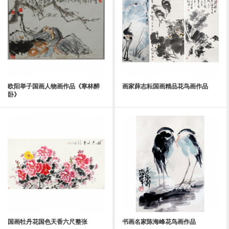
欧阳举子国画人物画作品《寒林醉
画家薛志耘国画精品花鸟画作品
卧》
国画牡丹花国色天香六尺整张
书画名家陈海峰花鸟画作品