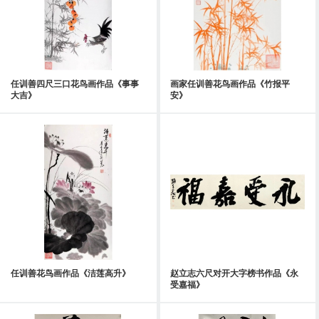
任训善四尺三口花鸟画作品《事事
画家任训善花鸟画作品《竹报平
大吉》
安》
任训善花鸟画作品《洁莲高升》
赵立志六尺对开大字榜书作品《永
受嘉福》