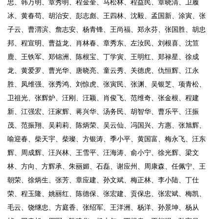
忠、韩万明、章秀明、程金奎、马松林、程益民、章晓清、卫履
冰、黄春苟、胡治安、彭志彪、王四林、沈毅、孟国新、涂寅、张
子云、曹渭滨、詹志安、杨青锋、王尚福、郑永芬、张国胜、胡忠
邦、程宣明、曹益龙、肖林春、章秀东、左汝民、刘根喜、沈笪
鹿、王铁军、郑锦洲、陈根宝、丁学寅、王明红、郑禄星、徐成
龙、黄爱罗、曹光华、唐晓亮、童云秀、关德虎、仇恒辉、江永
胜、凤维强、张秀鸿、刘惊虎、张寅民、张渊、吴银芝、项青松、
卫祖光、张辉炉、汪刚、汪颖、肖俊飞、范维奇、张金根、程建
新、江强宏、汪家辉、蒋兴华、汤务民、胡智华、曹乐平、汪振
茂、范振翔、吴莉莉、陈炳荣、吴云仙、冯国兴、方惠、张旭辉、
喻迎春、柴天宇、柴璨、方银涛、季小平、黄国富、梅永飞、汪东
辉、周成辉、汪兴林、王雪平、汪海涛、俞小宁、徐光辉、梁文
林、方向、方辉承、朱丽媚、石磊、谢应州、周康森、任佩宁、王
朝荣、徐炳生、张芳、章应建、孙文斌、梅正林、李小陆、丁仕
荣、程玉隆、姚丽红、陈德保、张宏建、贡保忠、张宏斌、梅凯、
毛云、饶继忠、方庭香、张绍军、王洋洲、杨洋、孙景坤、杨从