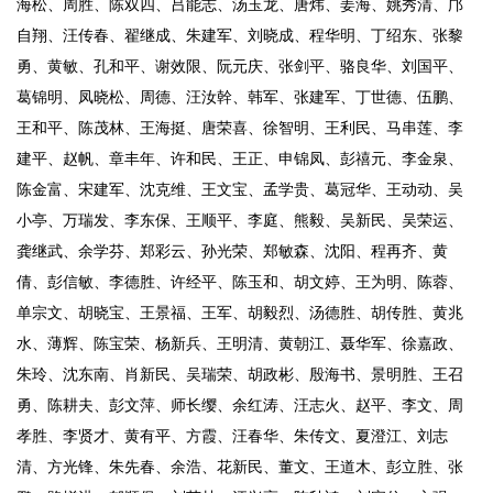
海松、周胜、陈双四、吕能志、汤玉龙、唐炜、姜海、姚秀清、邝
自翔、汪传春、翟继成、朱建军、刘晓成、程华明、丁绍东、张黎
勇、黄敏、孔和平、谢效限、阮元庆、张剑平、骆良华、刘国平、
葛锦明、凤晓松、周德、汪汝幹、韩军、张建军、丁世德、伍鹏、
王和平、陈茂林、王海挺、唐荣喜、徐智明、王利民、马串莲、李
建平、赵帆、章丰年、许和民、王正、申锦凤、彭禧元、李金泉、
陈金富、宋建军、沈克维、王文宝、孟学贵、葛冠华、王动动、吴
小亭、万瑞发、李东保、王顺平、李庭、熊毅、吴新民、吴荣运、
龚继武、余学芬、郑彩云、孙光荣、郑敏森、沈阳、程再齐、黄
倩、彭信敏、李德胜、许经平、陈玉和、胡文婷、王为明、陈蓉、
单宗文、胡晓宝、王景福、王军、胡毅烈、汤德胜、胡传胜、黄兆
水、薄辉、陈宝荣、杨新兵、王明清、黄朝江、聂华军、徐嘉政、
朱玲、沈东南、肖新民、吴瑞荣、胡政彬、殷海书、景明胜、王召
勇、陈耕夫、彭文萍、师长缨、余红涛、汪志火、赵平、李文、周
孝胜、李贤才、黄有平、方霞、汪春华、朱传文、夏澄江、刘志
清、方光锋、朱先春、余浩、花新民、董文、王道木、彭立胜、张