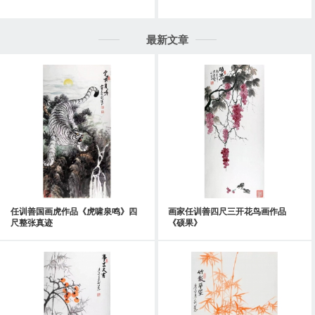
最新文章
任训善国画虎作品《虎啸泉鸣》四
画家任训善四尺三开花鸟画作品
尺整张真迹
《硕果》