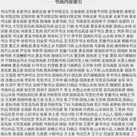
书画内容索引
书法字画
名家书法
春联定做
春节对联定做
定做春联
定制春节对联
定制春联
春联定
制
对联定制
定制对联
春节对联定制
春联对联定制
书画名家
书法名家
名家字画
著名
书法家
著名画家
姜秀真
陈海峰
名家书画
郑正
书画资讯
欧阳举子
刘继武
祖爱民
行
草书法
大写意花鸟画
国画花鸟画
赵立志
李婉
女书法家
萧县著名画家
国画山水画
任
训善
薛志耘
何家英工笔画
四尺对开书法
秦桧书法真迹
福字书法
萧龙士
周涛
郭公达
杨道英
书法家
萧县书画名家
韩有钊
王于功
李平胜
国画牡丹花
山水画
井秋月
秦桧
书法
李定华
舍得书法
刘金荣
书法作品
见贤思齐书法
欧阳龙
安徽书法名家
横幅书法
范曾
董正夫
柳毅成
萧县书画之乡
刘惠民书画
山水画价格
马新梅
吴柏
难得糊涂书法
四尺山水画
尹沧海
韦斯琴
国画牡丹
安徽书法家
萧县画家
观海听涛书法
国画虾
陈海
峰书画
天道酬勤书法
萧县书画
海纳百川书法
董宜峰
国画虎
王子龄
萧阳
四尺横幅牡
丹
宁静致远书法
刘金荣画家
刘雪樵书画
国画写意人物
闫梓昭
龙城画派
水墨人物画
单树峰
萧县书画家
行书书法
刘雪樵
萧县书画网店
王开刚
刘明
花鸟画家
花鸟画
画
虎名家
魏玉新
欧阳龙书画
惠风和畅书法
画虾的画家
名人字画
山水国画名家
扇面书
法
王瑞莲
精气神书法
启功书法
国画牡丹画
胡志新
四尺横幅国画
草书书法
横幅花鸟
画
淡雅山水画
李彩玲
毛笔书法
王学仲
颛孙恩扬
国画老虎
写意花鸟画家
金军
宋久
峰
任清宇
客厅书法
业精于勤书法
国画牡丹精品
中国山水画
胡长亮
魏紫熙
孟春晗
书画作品
画家
耿宏亮
胡涧子
国画竹子
李达
水墨山水画
纪学君
花鸟画四条屏
傅抱
石山水画
书画拍卖纪录
萧县书画资讯
经典国画花鸟
写意牡丹画
安徽书法
林散之书
法
王若桦
国画钟馗
纵兰凌
生意人书法
客厅字画
国画人物
王庆斌
国画荷花
国画山
水
老耘书画
写意花鸟画
萧县书画市场
丁峰
马新梅花鸟画
郑正书画
崔寒柏
楷书书法
作品
郭绍善
女画家
风水画
当代书法家
客厅装饰画
许西桓
山水画欣赏
工笔画
书法
作品欣赏
叶靖
心经书法
徐展
朱士君
书法对联
行草书法作品
八大山人
国画人物画
客厅山水画
书法欣赏
李乐武
朱绍俭
办公室书法
书画拍卖
康有为书法
牡丹国画
水墨
花鸟画
大写意画家
岁朝图
书画培训
陈聪
书房字画
王爱平
篆书书法
书画展览
行楷
书法作品
写意人物画
陈德民
孙晓云书法
孙晓云
书画市场
山水画小品
人物画
萧县书
画出售
唐成泉
祖丽君
九鱼图
小楷书法
方玉春
书法艺术
王子云
范迪安
新安画派
工