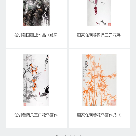
任训善国画虎作品《虎啸泉鸣》四尺整张真迹
画家任训善四尺三开花鸟画作品《硕果》
任训善四尺三口花鸟画作品《事事大吉》
画家任训善花鸟画作品《竹报平安》