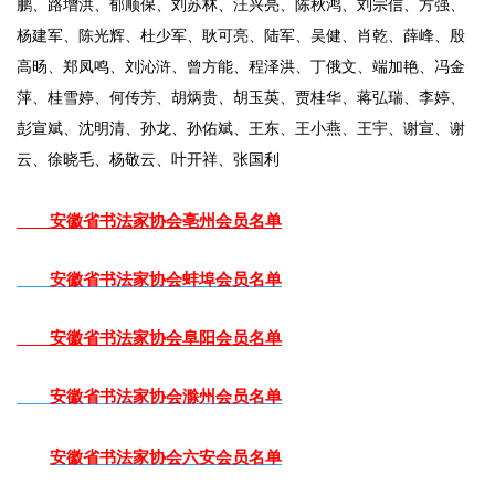
鹏、路增洪、郁顺保、刘苏林、汪兴亮、陈秋鸿、刘宗信、方强、
杨建军、陈光辉、杜少军、耿可亮、陆军、吴健、肖乾、薛峰、殷
高旸、郑凤鸣、刘沁浒、曾方能、程泽洪、丁俄文、端加艳、冯金
萍、桂雪婷、何传芳、胡炳贵、胡玉英、贾桂华、蒋弘瑞、李婷、
彭宣斌、沈明清、孙龙、孙佑斌、王东、王小燕、王宇、谢宣、谢
云、徐晓毛、杨敬云、叶开祥、张国利
安徽省书法家协会亳州会员名单
安徽省书法家协会蚌埠会员名单
安徽省书法家协会阜阳会员名单
安徽省书法家协会滁州会员名单
安徽省书法家协会六安会员名单