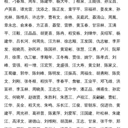
桢、刁春旭、周军、陈建华、杨大年、丁根泉、王能强、孙宝昌、
卢英喜、谭光雷、沈添之、陈正友、童宇平、宗福祥、姜友来、孙
光林、陈维兵、许志学、曹有文、余艳、吴庭武、聂清山、周胤、
章永忠、俞来春、方正喜、聂莹、雷骅、黄玉春、甘宗林、王满
平、汪毅、汪晶晶、胡更喜、陈冉、程安栋、刘继华、吴绍军、杨
建华、吕长河、何周先、汪方林、徐志顺、王发国、仇志敏、李开
发、祝晓亮、孙民祥、陈国祥、黄迎彬、张慧、江勇、卢川、阮翠
月、徐霈、仇三敏、李顺年、王冬梅、贾佳、姚宁、陈孝贞、刘
峰、雷强、程一增、汪宏芳、龙盛强、汪大寿、黄立财、陈家义、
王蜀徽、郭华、陈剑峰、陈明发、汪振高、周福生、胡勇刚、陈奕
文、刘刚、张冬根、程扶平、李春平、詹敏、王业平、邓飞雄、洪
富祥、李玉林、周晓美、王志元、王中华、潘正品、傅甫生、孙宏
元、何晓琴、赵德贤、朱胜利、朱恩三、卢祖江、吴翩翩、曹虹、
江华、吴全、程天光、朱鸣、乐长江、江俊、宦朝东、倪进功、黄
建平、周光祥、葛祥普、陈素萍、刘爱军、汪国建、叶松林、朱建
江、高泽文、谢德山、刘维刚、胡茂林、王志、甘泉、张千华、郑