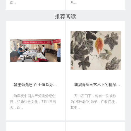
南...
从...
推荐阅读
翰墨颂党恩 白土镇举办书画笔会庆“七一”
胡絜青绘画艺术上的精深造诣从何而来?
为庆祝中国共产党建党纪念
齐白石门下，曾有一位被称
日，弘扬红色文化，7月1日当
为“祁长老”的弟子，广收门徒，
天，白...
其中...