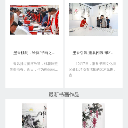
墨香桃韵，绘就“书画之乡”新画卷
墨香引流 萧县闲置街区变身书画艺术聚落
春风拂过黄河故道，桃花映照
10月7日，萧县书画文化街
笔墨清香。近日，作为&ldquo...
区处处洋溢着浓郁的艺术氛围。
古...
最新书画作品