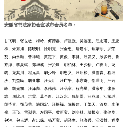
安徽省书法家协会宣城市会员名单：
甘飞明、张世敏、梅岭、何德群、卢祖强、吴连宝、汪志甫、王忠
祥、朱东旭、陈晓明、徐明亮、张全忠、唐建军、焦家珍、罗荣
贤、尚永顺、曾祥曦、黄定平、黄俊、李健、汪发义、殷多云、鲁
齐海、李夏斌、郑华成、张贤世、胡柏林、王少梧、卢春山、龙
驹、龙其川、程元昌、胡少锋、胡忠义、汪后松、洪雪青、程细
庆、刘益民、胡亚非、汪天听、汪广平、李东奇、邵世明、汪云
峰、胡光前、汪泽彪、李伟伟、汪品章、程亮星、洪家年、张脉
志、周比玥、洪震、葛全新、江汉水、钱新疆、汪燕珍、江振球、
胡毕青、甄茂荣、施国宏、汪振福、陈援建、丁擎天、管华、李茂
盛、王飞、雷烈勇、左国平、黄新宝、刘少林、璩根友、张健华、
包鸿、包吉辉、占忠保、杨万宝、胡泾生、张海兵、汪汉雄、程度