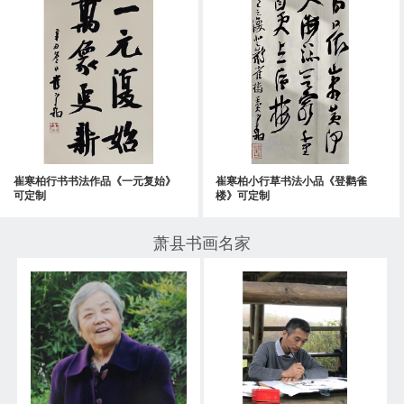
崔寒柏行书书法作品《一元复始》
崔寒柏小行草书法小品《登鹳雀
可定制
楼》可定制
萧县书画名家