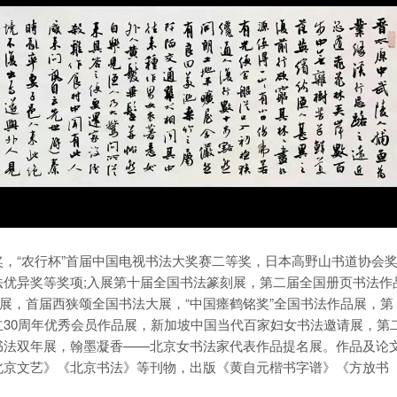
“农行杯”首届中国电视书法大奖赛二等奖，日本高野山书道协会
优异奖等奖项;入展第十届全国书法篆刻展，第二届全国册页书法作
品展，首届西狭颂全国书法大展，“中国瘗鹤铭奖”全国书法作品展，第
30周年优秀会员作品展，新加坡中国当代百家妇女书法邀请展，第
书法双年展，翰墨凝香——北京女书法家代表作品提名展。作品及论
北京文艺》《北京书法》等刊物，出版《黄自元楷书字谱》《方放书