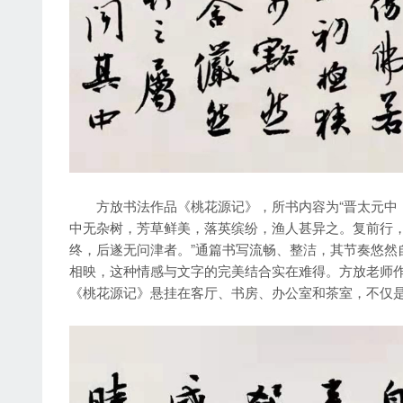
方放书法作品《桃花源记》，所书内容为“晋太元中，
中无杂树，芳草鲜美，落英缤纷，渔人甚异之。复前行，欲
终，后遂无问津者。”通篇书写流畅、整洁，其节奏悠然
相映，这种情感与文字的完美结合实在难得。方放老师
《桃花源记》悬挂在客厅、书房、办公室和茶室，不仅