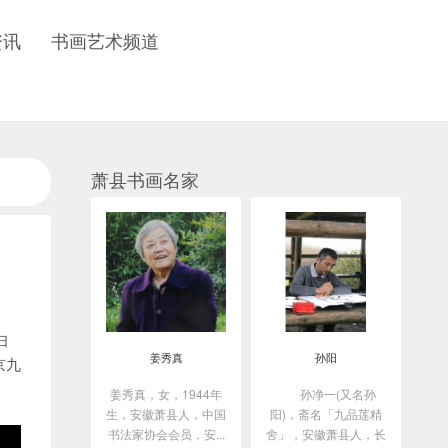
资讯
书画艺术频道
萧县书画名家
妇
姜秀真
孙阳
京九
姜秀真，女，1944年
孙净一(又名孙
生，安徽萧县人，中国
阳)，斋名「九品莲精
书法家协会会员，安...
舍」，安徽萧县人，长