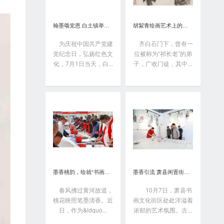
翰墨颂党恩 白土镇举办书画笔会庆“七一”
胡絜青绘画艺术上的精深造诣从何而来?
为庆祝中国共产党建
齐白石门下，曾有一
党纪念日，弘扬红色文
位被称为“祁长老”的弟
化，7月1日当天，白...
子，广收门徒，其中...
墨香桃韵，绘就“书画之乡”新画卷
墨香引流 萧县闲置街区变身书画艺术聚落
春风拂过黄河故道，
10月7日，萧县书
桃花映照笔墨清香。近
画文化街区处处洋溢着
日，作为&ldquo...
浓郁的艺术氛围。古...