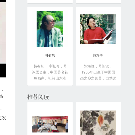
于...
韩有钊
陈海峰
韩有钊 ，字弘可，号
陈海峰，号闲汉，
冰雪斋主，中国著名花
1965年出生于中国国
鸟画家。祖籍山东济
画之乡之萧县，自幼师
南...
从...
奖，
品
推荐阅读
二
文发