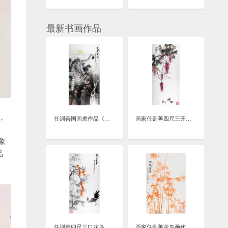
最新书画作品
，
任训善国画虎作品《虎啸泉鸣》四尺整张真迹
画家任训善四尺三开花鸟画作品《硕果》
象
品
任训善四尺三口花鸟画作品《事事大吉》
画家任训善花鸟画作品《竹报平安》