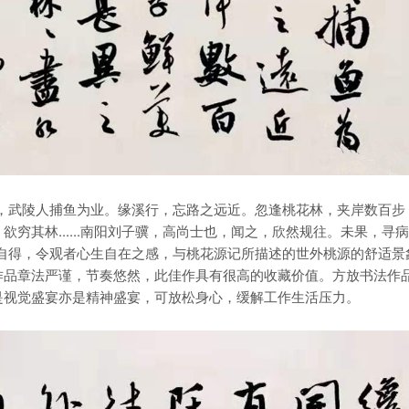
武陵人捕鱼为业。缘溪行，忘路之远近。忽逢桃花林，夹岸数百步
穷其林......南阳刘子骥，高尚士也，闻之，欣然规往。未果，寻病
自得，令观者心生自在之感，与桃花源记所描述的世外桃源的舒适景
作品章法严谨，节奏悠然，此佳作具有很高的收藏价值。方放书法作
是视觉盛宴亦是精神盛宴，可放松身心，缓解工作生活压力。