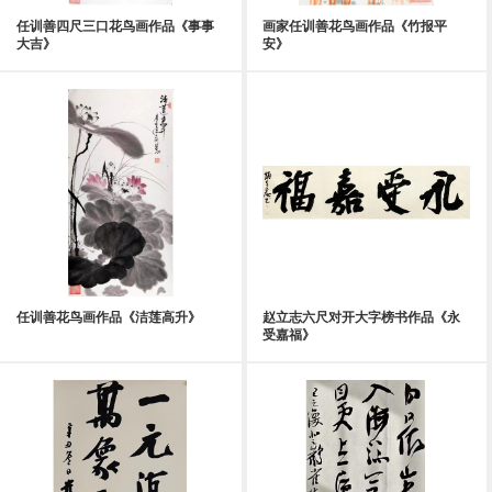
任训善四尺三口花鸟画作品《事事
画家任训善花鸟画作品《竹报平
大吉》
安》
任训善花鸟画作品《洁莲高升》
赵立志六尺对开大字榜书作品《永
受嘉福》