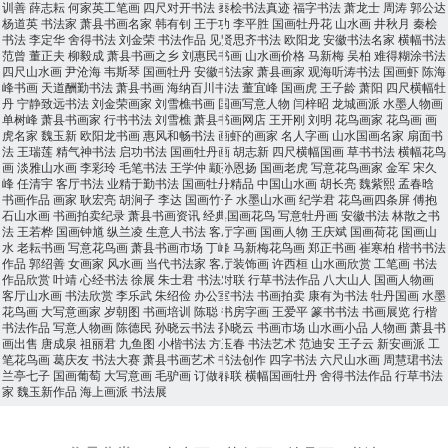
训善
薛志耘
何家英工笔画
四尺对开书法
秦桧书法真迹
福字书法
萧龙士
周涛
郭公达
杨道英
书法家
萧县书画名家
韩有钊
王于功
李平胜
国画牡丹花
山水画
井秋月
秦桧
书法
李定华
舍得书法
刘金荣
书法作品
见贤思齐书法
欧阳龙
安徽书法名家
横幅书法
范曾
董正夫
柳毅成
萧县书画之乡
刘惠民书画
山水画价格
马新梅
吴柏
难得糊涂书法
四尺山水画
尹沧海
韦斯琴
国画牡丹
安徽书法家
萧县画家
观海听涛书法
国画虾
陈海
峰书画
天道酬勤书法
萧县书画
海纳百川书法
董宜峰
国画虎
王子龄
萧阳
四尺横幅牡
丹
宁静致远书法
刘金荣画家
刘雪樵书画
国画写意人物
闫梓昭
龙城画派
水墨人物画
单树峰
萧县书画家
行书书法
刘雪樵
萧县书画网店
王开刚
刘明
花鸟画家
花鸟画
画
虎名家
魏玉新
欧阳龙书画
惠风和畅书法
画虾的画家
名人字画
山水国画名家
扇面书
法
王瑞莲
精气神书法
启功书法
国画牡丹画
胡志新
四尺横幅国画
草书书法
横幅花鸟
画
淡雅山水画
李彩玲
毛笔书法
王学仲
颛孙恩扬
国画老虎
写意花鸟画家
金军
宋久
峰
任清宇
客厅书法
业精于勤书法
国画牡丹精品
中国山水画
胡长亮
魏紫熙
孟春晗
书画作品
画家
耿宏亮
胡涧子
李达
国画竹子
水墨山水画
纪学君
花鸟画四条屏
傅抱
石山水画
书画拍卖纪录
萧县书画资讯
经典国画花鸟
写意牡丹画
安徽书法
林散之书
法
王若桦
国画钟馗
纵兰凌
生意人书法
客厅字画
国画人物
王庆斌
国画荷花
国画山
水
老耘书画
写意花鸟画
萧县书画市场
丁峰
马新梅花鸟画
郑正书画
崔寒柏
楷书书法
作品
郭绍善
女画家
风水画
当代书法家
客厅装饰画
许西桓
山水画欣赏
工笔画
书法
作品欣赏
叶靖
心经书法
徐展
朱士君
书法对联
行草书法作品
八大山人
国画人物画
客厅山水画
书法欣赏
李乐武
朱绍俭
办公室书法
书画拍卖
康有为书法
牡丹国画
水墨
花鸟画
大写意画家
岁朝图
书画培训
陈聪
书房字画
王爱平
篆书书法
书画展览
行楷
书法作品
写意人物画
陈德民
孙晓云书法
孙晓云
书画市场
山水画小品
人物画
萧县书
画出售
唐成泉
祖丽君
九鱼图
小楷书法
方玉春
书法艺术
范迪安
王子云
新安画派
工
笔花鸟画
葛庆友
书法大赛
萧县书画艺术
书法创作
四字书法
六尺山水画
周慧珺书法
兰亭七子
国画葡萄
大写意画
毛驴画
订做春联
横幅国画牡丹
舍得书法作品
行草书法
家
魏玉新作品
海上画派
书法展