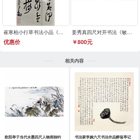
崔寒柏小行草书法小品《登鹳雀楼》可定制
姜秀真四尺对开书法《敏事慎言》行草书法作品
优惠价
￥800元
相关内容
欧阳举子当代水墨四尺人物画独钓
书法家李婉六尺书法作品醉翁亭记