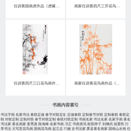
任训善国画虎作品《虎啸泉鸣》四尺整张真迹
画家任训善四尺三开花鸟画作品《硕果》
任训善四尺三口花鸟画作品《事事大吉》
画家任训善花鸟画作品《竹报平安》
书画内容索引
书法字画
名家书法
春联定做
春节对联定做
定做春联
定制春节对联
定制春联
春联定
制
对联定制
定制对联
春节对联定制
春联对联定制
书画名家
书法名家
名家字画
著名
书法家
著名画家
姜秀真
陈海峰
名家书画
郑正
书画资讯
欧阳举子
刘继武
祖爱民
行
草书法
大写意花鸟画
国画花鸟画
赵立志
李婉
女书法家
萧县著名画家
国画山水画
任