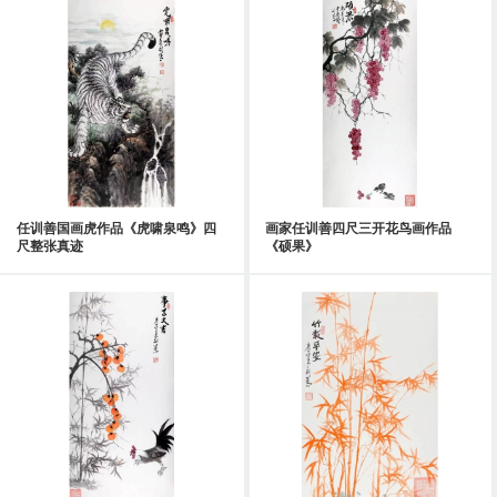
任训善国画虎作品《虎啸泉鸣》四
画家任训善四尺三开花鸟画作品
尺整张真迹
《硕果》