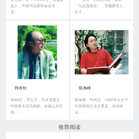
县人，中国书法家协会会员，
「九品莲精舍」，安徽萧县人，
安...
长于...
韩有钊
陈海峰
韩有钊 ，字弘可，号冰雪斋主，
陈海峰，号闲汉，1965年出生于
中国著名花鸟画家。祖籍山东济
中国国画之乡之萧县，自幼师
南...
从...
推荐阅读