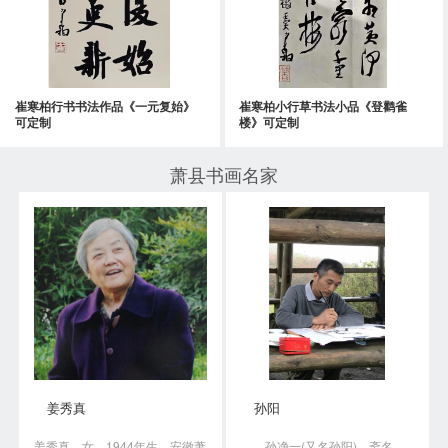
崔寒柏行书书法作品《一元复始》
崔寒柏小行草书法小品《登鹳雀
可定制
楼》可定制
萧县书画名家
姜秀真
孙阳
姜秀真，女，1944年生，安徽萧
孙净一(又名孙阳)，斋名