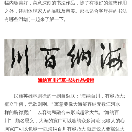
幅内容美好，寓意深刻的书法作品，除了有很好的装饰作用
之外，还能体现家人的品味及审美。那么适合客厅挂的书法
有哪些?我们一起来了解一下。
海纳百川行草书法作品横幅
民族英雄林则徐的一副自勉联：“海纳百川，有容乃大;
壁立千仞，无欲则刚。” 寓意要像大海能容纳无数江河水一
样的胸襟宽广，以容纳和融合来形成超常大气。“海纳百
川”，顾名思义，大海的宽广可以容纳众多河流;比喻人的心
胸宽广可以包容一切.海纳百川有容乃大 就是说人要豁达大