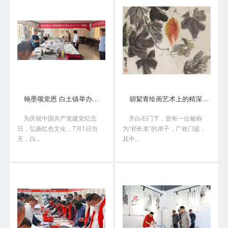
翰墨颂党恩 白土镇举办书画笔会庆“七一”
胡絜青绘画艺术上的精深造诣从何而来?
为庆祝中国共产党建党纪念
齐白石门下，曾有一位被称
日，弘扬红色文化，7月1日当
为“祁长老”的弟子，广收门徒，
天，白...
其中...