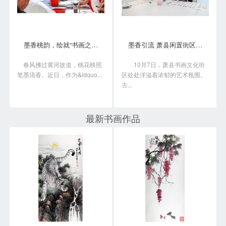
墨香桃韵，绘就“书画之乡”新画卷
墨香引流 萧县闲置街区变身书画艺术聚落
春风拂过黄河故道，桃花映照
10月7日，萧县书画文化街
笔墨清香。近日，作为&ldquo...
区处处洋溢着浓郁的艺术氛围。
古...
最新书画作品