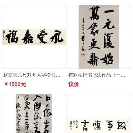
赵立志六尺对开大字榜书作品《永受嘉福》
崔寒柏行书书法作品《一元复始》可定制
￥1500元
议价