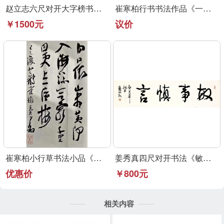
赵立志六尺对开大字榜书作品《永受嘉福》
崔寒柏行书书法作品《一元复始》可定制
￥1500元
议价
崔寒柏小行草书法小品《登鹳雀楼》可定制
姜秀真四尺对开书法《敏事慎言》行草书法作品
优惠价
￥800元
相关内容