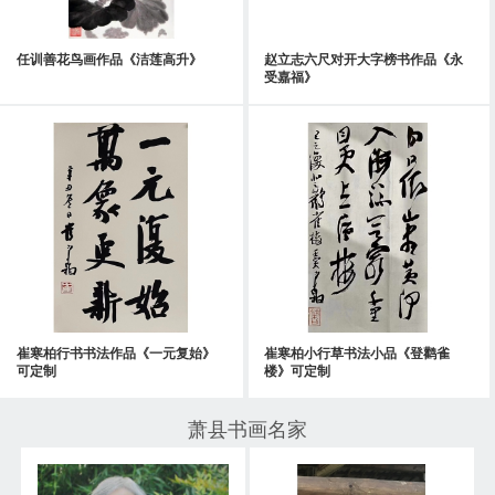
任训善花鸟画作品《洁莲高升》
赵立志六尺对开大字榜书作品《永
受嘉福》
崔寒柏行书书法作品《一元复始》
崔寒柏小行草书法小品《登鹳雀
可定制
楼》可定制
萧县书画名家