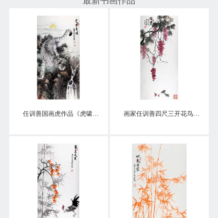
任训善国画虎作品《虎啸泉鸣》四尺整张真迹
画家任训善四尺三开花鸟画作品《硕果》