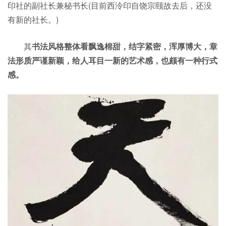
印社的副社长兼秘书长(目前西泠印自饶宗颐故去后，还没
有新的社长。)
其
书法风格整体看飘逸棉甜，结字紧密，浑厚博大，章
法形质严谨新颖，给人耳目一新的艺术感，也颇有一种行式
感。