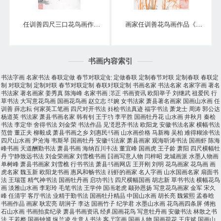
任训善四尺三口花鸟画作品《事事大吉》
画家任训善花鸟画作品《竹报平安》
书画内容索引
书法字画
名家书法
春联定做
春节对联定做
定做春联
定制春节对联
定制春联
春联定
制
对联定制
定制对联
春节对联定制
春联对联定制
书画名家
书法名家
名家字画
著名
书法家
著名画家
姜秀真
陈海峰
名家书画
郑正
书画资讯
欧阳举子
刘继武
祖爱民
行
草书法
大写意花鸟画
国画花鸟画
赵立志
李婉
女书法家
萧县著名画家
国画山水画
任
训善
薛志耘
何家英工笔画
四尺对开书法
秦桧书法真迹
福字书法
萧龙士
周涛
郭公达
杨道英
书法家
萧县书画名家
韩有钊
王于功
李平胜
国画牡丹花
山水画
井秋月
秦桧
书法
李定华
舍得书法
刘金荣
书法作品
见贤思齐书法
欧阳龙
安徽书法名家
横幅书法
范曾
董正夫
柳毅成
萧县书画之乡
刘惠民书画
山水画价格
马新梅
吴柏
难得糊涂书法
四尺山水画
尹沧海
韦斯琴
国画牡丹
安徽书法家
萧县画家
观海听涛书法
国画虾
陈海
峰书画
天道酬勤书法
萧县书画
海纳百川书法
董宜峰
国画虎
王子龄
萧阳
四尺横幅牡
丹
宁静致远书法
刘金荣画家
刘雪樵书画
国画写意人物
闫梓昭
龙城画派
水墨人物画
单树峰
萧县书画家
刘雪樵
行书书法
萧县书画网店
王开刚
刘明
花鸟画家
花鸟画
画
虎名家
魏玉新
欧阳龙书画
惠风和畅书法
画虾的画家
名人字画
山水国画名家
扇面书
法
王瑞莲
精气神书法
国画牡丹画
启功书法
四尺横幅国画
胡志新
草书书法
横幅花鸟
画
淡雅山水画
李彩玲
毛笔书法
王学仲
国画老虎
颛孙恩扬
写意花鸟画家
金军
宋久
峰
任清宇
客厅书法
业精于勤书法
国画牡丹精品
中国山水画
胡长亮
魏紫熙
孟春晗
书画作品
画家
耿宏亮
胡涧子
李达
国画竹子
纪学君
水墨山水画
花鸟画四条屏
傅抱
石山水画
书画拍卖纪录
萧县书画资讯
经典国画花鸟
写意牡丹画
安徽书法
林散之书
法
王若桦
国画钟馗
纵兰凌
生意人书法
客厅字画
国画人物
国画荷花
王庆斌
国画山