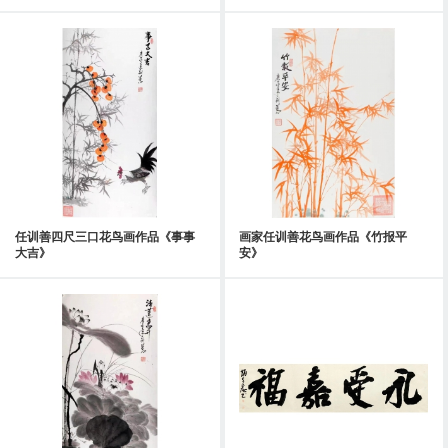
任训善四尺三口花鸟画作品《事事
画家任训善花鸟画作品《竹报平
大吉》
安》