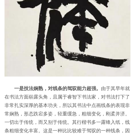
一是技法娴熟，对线条的驾驭能力超强。
由于其早年就
在书法方面崭露头角，且属于睿智下书法家，对书法打下了
非常扎实深厚的基本功夫，所以其书法中点画线条的表现非
常娴熟，形态跌宕多姿，轻重缓急，粗细变化，刚柔并济。
一切出于传统，而又别于传统。其行楷书多一露锋入纸，线
条粗细变化丰富。这是一种比比较难于驾驭的一种线条，因