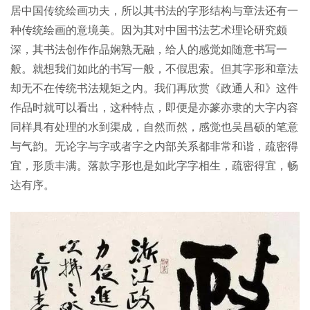
居中国传统绘画功夫，所以其书法的字形结构与章法还有一
种传统绘画的意境美。因为其对中国书法艺术理论研究颇
深，其书法创作作品娴熟无融，给人的感觉如随意书写一
般。就想我们如此的书写一般，不假思索。但其字形和章法
却无不在传统书法规矩之内。我们再欣赏《政通人和》这件
作品时就可以看出，这种特点，即便是亦篆亦隶的大字内容
同样具有处理的水到渠成，自然而然，感觉也吴昌硕的笔意
与气韵。无论字与字或者字之内部关系都非常和谐，疏密得
宜，形质丰满。落款字形也是如此字字相生，疏密得宜，畅
达有序。