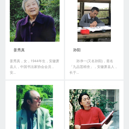
姜秀真
孙阳
姜秀真，女，1944年生，安徽萧
孙净一(又名孙阳)，斋名
县人，中国书法家协会会员，
「九品莲精舍」，安徽萧县人，
安...
长于...