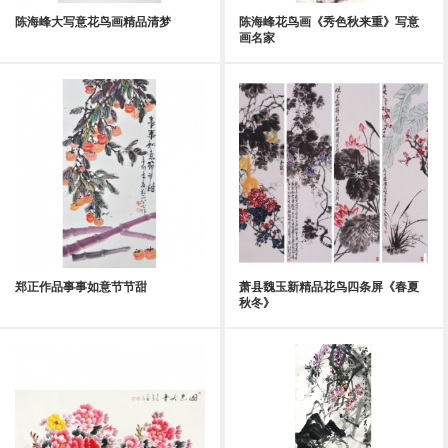
陈海峰大写意花鸟画精品清梦
陈海峰花鸟画《秀色秋来重》写意
画名家
郑正作品事事如意节节甜
萧县魏玉新精品花鸟四条屏《春夏
秋冬》