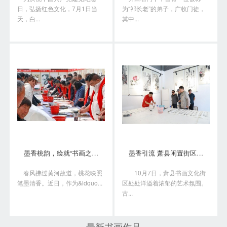
日，弘扬红色文化，7月1日当
为“祁长老”的弟子，广收门徒，
天，白...
其中...
墨香桃韵，绘就“书画之乡”新画卷
墨香引流 萧县闲置街区变身书画艺术聚落
春风拂过黄河故道，桃花映照
10月7日，萧县书画文化街
笔墨清香。近日，作为&ldquo...
区处处洋溢着浓郁的艺术氛围。
古...
最新书画作品