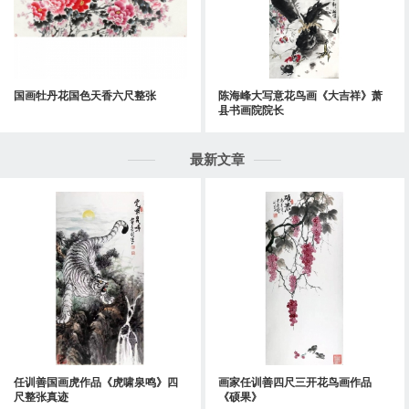
国画牡丹花国色天香六尺整张
陈海峰大写意花鸟画《大吉祥》萧
县书画院院长
最新文章
任训善国画虎作品《虎啸泉鸣》四
画家任训善四尺三开花鸟画作品
尺整张真迹
《硕果》