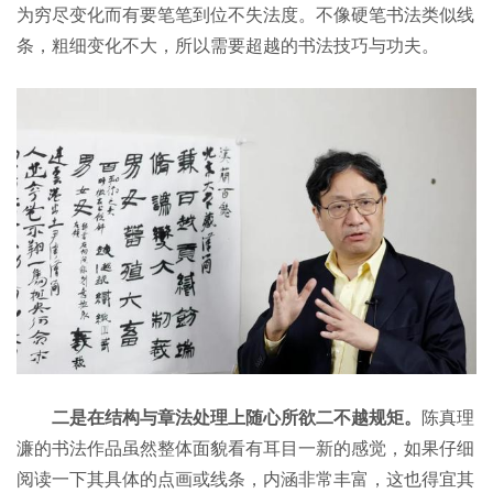
为穷尽变化而有要笔笔到位不失法度。不像硬笔书法类似线
条，粗细变化不大，所以需要超越的书法技巧与功夫。
二是在结构与章法处理上随心所欲二不越规矩。
陈真理
濂的书法作品虽然整体面貌看有耳目一新的感觉，如果仔细
阅读一下其具体的点画或线条，内涵非常丰富，这也得宜其