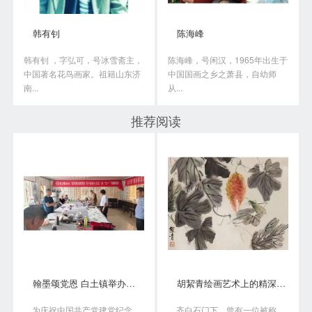
韩有钊
陈海峰
韩有钊 ，字弘可，号冰雪斋主，
陈海峰，号闲汉，1965年出生于
中国著名花鸟画家。祖籍山东济
中国国画之乡之萧县，自幼师
南...
从...
推荐阅读
翰墨颂党恩 白土镇举办书画笔会庆“七一”
胡絜青绘画艺术上的精深造诣从何而来?
为庆祝中国共产党建党纪念
齐白石门下，曾有一位被称