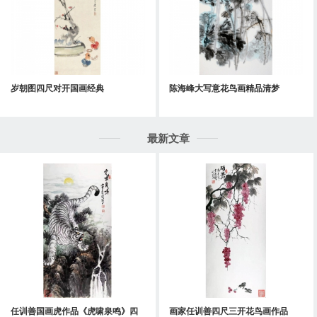
岁朝图四尺对开国画经典
陈海峰大写意花鸟画精品清梦
最新文章
任训善国画虎作品《虎啸泉鸣》四
画家任训善四尺三开花鸟画作品