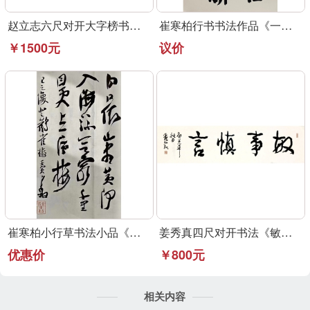
赵立志六尺对开大字榜书作品《永受嘉福》
崔寒柏行书书法作品《一元复始》可定制
￥1500元
议价
崔寒柏小行草书法小品《登鹳雀楼》可定制
姜秀真四尺对开书法《敏事慎言》行草书法作品
优惠价
￥800元
相关内容