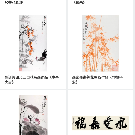
尺整张真迹
《硕果》
任训善四尺三口花鸟画作品《事事
画家任训善花鸟画作品《竹报平
大吉》
安》