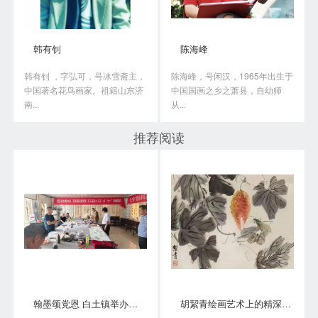
韩有钊
陈海峰
韩有钊 ，字弘可，号冰雪斋主，
陈海峰，号闲汉，1965年出生于
中国著名花鸟画家。祖籍山东济
中国国画之乡之萧县，自幼师
南...
从...
推荐阅读
翰墨颂党恩 白土镇举办书画笔会庆“七一”
胡絜青绘画艺术上的精深造诣从何而来?