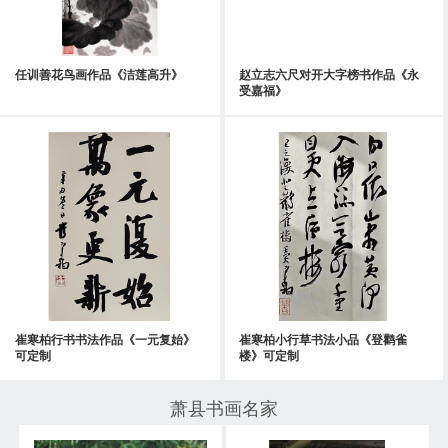
任训善花鸟画作品《洁莲高升》
赵立志六尺对开大字榜书作品《永
受嘉福》
崔寒柏行书书法作品《一元复始》
崔寒柏小行草书法小品《登鹳雀
可定制
楼》可定制
萧县书画名家