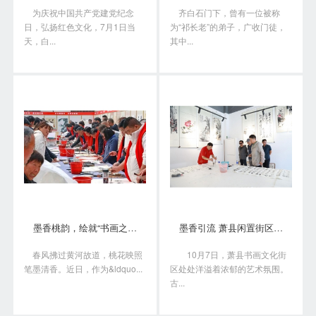
为庆祝中国共产党建党纪念
齐白石门下，曾有一位被称
日，弘扬红色文化，7月1日当
为“祁长老”的弟子，广收门徒，
天，白...
其中...
墨香桃韵，绘就“书画之乡”新画卷
墨香引流 萧县闲置街区变身书画艺术聚落
春风拂过黄河故道，桃花映照
10月7日，萧县书画文化街
笔墨清香。近日，作为&ldquo...
区处处洋溢着浓郁的艺术氛围。
古...