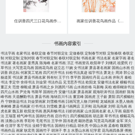
任训善四尺三口花鸟画作品《事事大吉》
画家任训善花鸟画作品《竹报平安》
书画内容索引
书法字画
名家书法
春联定做
春节对联定做
定做春联
定制春节对联
定制春联
春联定
制
对联定制
定制对联
春节对联定制
春联对联定制
书画名家
书法名家
名家字画
著名
书法家
著名画家
姜秀真
陈海峰
名家书画
郑正
书画资讯
欧阳举子
刘继武
祖爱民
行
草书法
大写意花鸟画
国画花鸟画
赵立志
李婉
女书法家
萧县著名画家
国画山水画
任
训善
薛志耘
何家英工笔画
四尺对开书法
秦桧书法真迹
福字书法
萧龙士
周涛
郭公达
杨道英
书法家
萧县书画名家
韩有钊
王于功
李平胜
国画牡丹花
山水画
井秋月
秦桧
书法
李定华
舍得书法
刘金荣
书法作品
见贤思齐书法
欧阳龙
安徽书法名家
横幅书法
董正夫
范曾
柳毅成
萧县书画之乡
刘惠民书画
山水画价格
马新梅
吴柏
难得糊涂书法
四尺山水画
尹沧海
韦斯琴
国画牡丹
安徽书法家
萧县画家
观海听涛书法
国画虾
陈海
峰书画
天道酬勤书法
萧县书画
海纳百川书法
董宜峰
国画虎
王子龄
萧阳
四尺横幅牡
丹
宁静致远书法
刘金荣画家
刘雪樵书画
国画写意人物
闫梓昭
龙城画派
水墨人物画
单树峰
萧县书画家
行书书法
刘雪樵
萧县书画网店
王开刚
花鸟画家
刘明
花鸟画
画
虎名家
魏玉新
欧阳龙书画
惠风和畅书法
画虾的画家
山水国画名家
名人字画
扇面书
法
王瑞莲
精气神书法
国画牡丹画
启功书法
四尺横幅国画
胡志新
草书书法
横幅花鸟
画
淡雅山水画
李彩玲
毛笔书法
王学仲
国画老虎
颛孙恩扬
写意花鸟画家
金军
宋久
峰
任清宇
客厅书法
业精于勤书法
国画牡丹精品
胡长亮
中国山水画
孟春晗
魏紫熙
书画作品
画家
耿宏亮
国画竹子
胡涧子
李达
水墨山水画
纪学君
花鸟画四条屏
傅抱
石山水画
书画拍卖纪录
萧县书画资讯
经典国画花鸟
写意牡丹画
安徽书法
林散之书