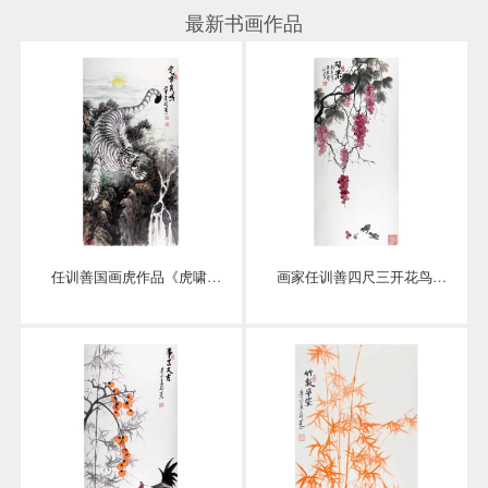
最新书画作品
任训善国画虎作品《虎啸泉鸣》四尺整张真迹
画家任训善四尺三开花鸟画作品《硕果》