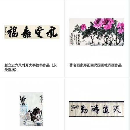
赵立志六尺对开大字榜书作品《永
著名画家郑正四尺国画牡丹画作品
受嘉福》