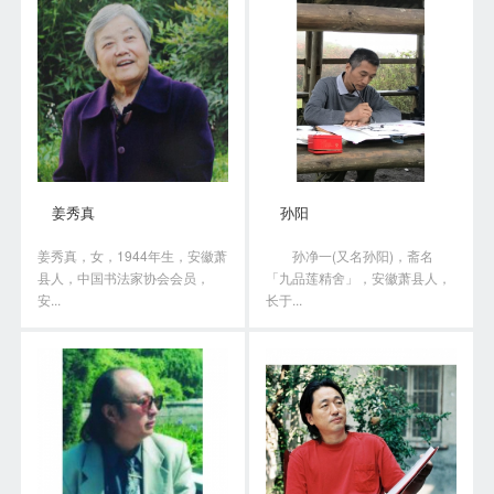
姜秀真
孙阳
姜秀真，女，1944年生，安徽萧
孙净一(又名孙阳)，斋名
县人，中国书法家协会会员，
「九品莲精舍」，安徽萧县人，
安...
长于...